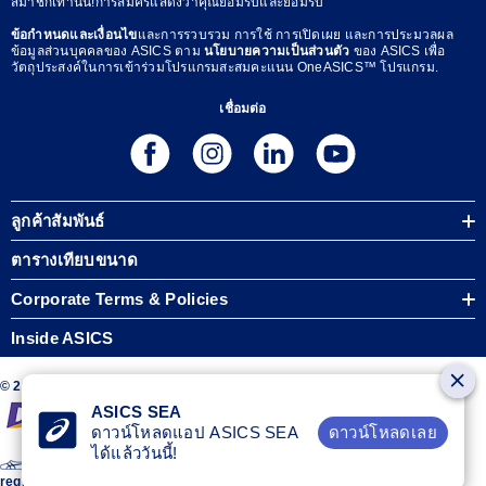
สมาชิกเท่านั้น!การสมัครแสดงว่าคุณยอมรับและยอมรับ
ข้อกำหนดและเงื่อนไข
และการรวบรวม การใช้ การเปิดเผย และการประมวลผล
ข้อมูลส่วนบุคคลของ ASICS ตาม
นโยบายความเป็นส่วนตัว
ของ ASICS เพื่อ
วัตถุประสงค์ในการเข้าร่วมโปรแกรมสะสมคะแนน OneASICS™ โปรแกรม.
เชื่อมต่อ
ลูกค้าสัมพันธ์
ตารางเทียบขนาด
Corporate Terms & Policies
Inside ASICS
© 2024 ASICS Thailand Co., Ltd. All Rights Reserved.
ASICS SEA
ดาวน์โหลดเลย
ดาวน์โหลดแอป ASICS SEA
ได้แล้ววันนี้!
The stripe design featured on the sides of the ASICS® shoes is a
registered trademark of ASICS Corporation