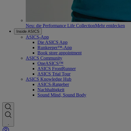
Neu: die Performance Life Collection
Mehr entdecken
Inside ASICS
ASICS-App
Die ASICS App
Runkeeper™-App
Book store appointment
ASICS Community
OneASICS™
ASICS FrontRunner
ASICS Trial Tour
ASICS Knowledge Hub
ASICS-Ratgeber
Nachhaltigkeit
Sound Mind, Sound Body