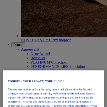
NOVABLAST™ 6
Jetzt shoppen
Damen
Ausgewählt
Neue Artikel
Bestseller
PLATINUM Collection
PERFORMANCE LIFE-kollektion
NOVABLAST™ 6
Schuhe
Laufen
COOKIES – YOUR PRIVACY, YOUR CHOICE
Trailrunning
Tennis
This site uses cookies and similar tools, some of which are provided by third
Volleyball
parties, to operate and improve our site, enable social media and other features,
Handball
support our advertising and marketing efforts, and give you the best possible
Padel
experience. These cookies and tools may enable us and these third parties to
Korbball
collect user data and communications, IP address and online identifiers, referring