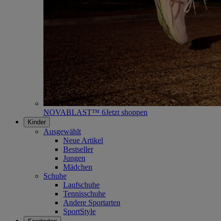
NOVABLAST™ 6
Jetzt shoppen
Kinder
Ausgewählt
Neue Artikel
Bestseller
Jungen
Mädchen
Schuhe
Laufschuhe
Tennisschuhe
Andere Sportarten
SportStyle