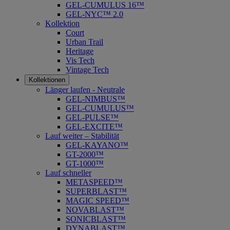
GEL-CUMULUS 16™
GEL-NYC™ 2.0
Kollektion
Court
Urban Trail
Heritage
Vis Tech
Vintage Tech
Kollektionen
Länger laufen - Neutrale
GEL-NIMBUS™
GEL-CUMULUS™
GEL-PULSE™
GEL-EXCITE™
Lauf weiter – Stabilität
GEL-KAYANO™
GT-2000™
GT-1000™
Lauf schneller
METASPEED™
SUPERBLAST™
MAGIC SPEED™
NOVABLAST™
SONICBLAST™
DYNABLAST™