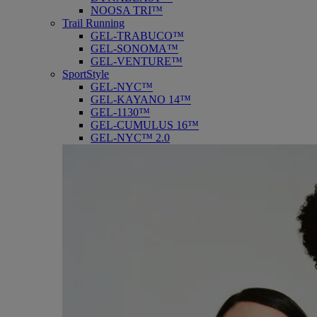
NOOSA TRI™
Trail Running
GEL-TRABUCO™
GEL-SONOMA™
GEL-VENTURE™
SportStyle
GEL-NYC™
GEL-KAYANO 14™
GEL-1130™
GEL-CUMULUS 16™
GEL-NYC™ 2.0