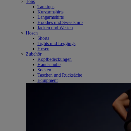
Tops
Tanktops
Kurzarmshirts
Langarmshirts
Hoodies und Sweatshirts
Jacken und Westen
Hosen
Shorts
Tights und Leggings
Hosen
Zubehör
Kopfbedeckungen
Handschuhe
Socken
Taschen und Rucksäche
Equipment