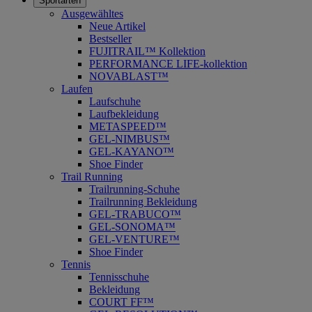
Sportarten
Ausgewähltes
Neue Artikel
Bestseller
FUJITRAIL™ Kollektion
PERFORMANCE LIFE-kollektion
NOVABLAST™
Laufen
Laufschuhe
Laufbekleidung
METASPEED™
GEL-NIMBUS™
GEL-KAYANO™
Shoe Finder
Trail Running
Trailrunning-Schuhe
Trailrunning Bekleidung
GEL-TRABUCO™
GEL-SONOMA™
GEL-VENTURE™
Shoe Finder
Tennis
Tennisschuhe
Bekleidung
COURT FF™