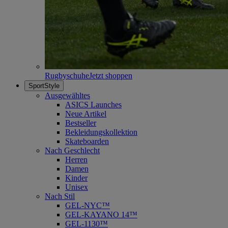
Rugbyschuhe
Jetzt shoppen
SportStyle
Ausgewähltes
ASICS Launches
Neue Artikel
Bestseller
Bekleidungskollektion
Skateboarden
Nach Geschlecht
Herren
Damen
Kinder
Unisex
Nach Stil
GEL-NYC™
GEL-KAYANO 14™
GEL-1130™