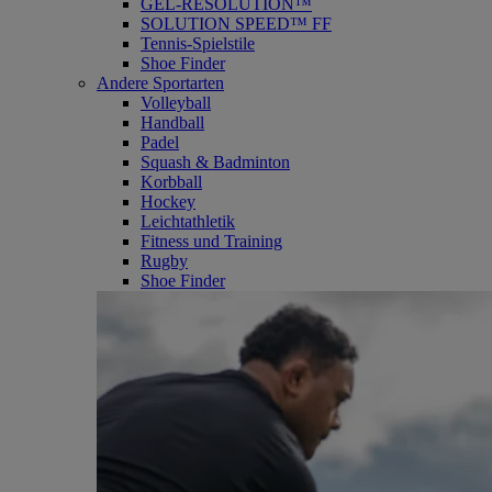
GEL-RESOLUTION™
SOLUTION SPEED™ FF
Tennis-Spielstile
Shoe Finder
Andere Sportarten
Volleyball
Handball
Padel
Squash & Badminton
Korbball
Hockey
Leichtathletik
Fitness und Training
Rugby
Shoe Finder