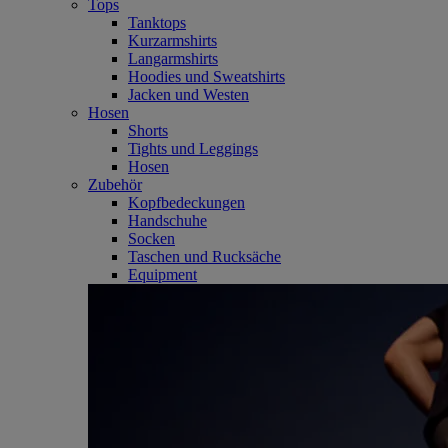
Tops
Tanktops
Kurzarmshirts
Langarmshirts
Hoodies und Sweatshirts
Jacken und Westen
Hosen
Shorts
Tights und Leggings
Hosen
Zubehör
Kopfbedeckungen
Handschuhe
Socken
Taschen und Rucksäche
Equipment