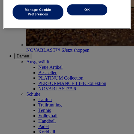
Manage Cookie
OK
Preferences
NOVABLAST™ 6
Jetzt shoppen
Damen
Ausgewählt
Neue Artikel
Bestseller
PLATINUM Collection
PERFORMANCE LIFE-kollektion
NOVABLAST™ 6
Schuhe
Laufen
Trailrunning
Tennis
Volleyball
Handball
Padel
Korbball