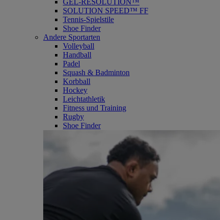
GEL-RESOLUTION™
SOLUTION SPEED™ FF
Tennis-Spielstile
Shoe Finder
Andere Sportarten
Volleyball
Handball
Padel
Squash & Badminton
Korbball
Hockey
Leichtathletik
Fitness und Training
Rugby
Shoe Finder