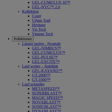
GEL-CUMULUS 16™
GEL-NYC™ 2.0
Kollektion
Court
Urban Trail
Heritage
Vis Tech
Vintage Tech
Kollektionen
Länger laufen - Neutrale
GEL-NIMBUS™
GEL-CUMULUS™
GEL-PULSE™
GEL-EXCITE™
Lauf weiter – Stabilität
GEL-KAYANO™
GT-2000™
GT-1000™
Lauf schneller
METASPEED™
SUPERBLAST™
MAGIC SPEED™
NOVABLAST™
SONICBLAST™
DYNABLAST™