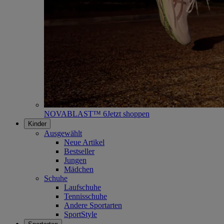
NOVABLAST™ 6
Jetzt shoppen
Kinder
Ausgewählt
Neue Artikel
Bestseller
Jungen
Mädchen
Schuhe
Laufschuhe
Tennisschuhe
Andere Sportarten
SportStyle