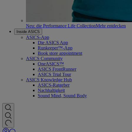
Neu: die Performance Life Collection
Mehr entdecken
Inside ASICS
ASICS-App
Die ASICS App
Runkeeper™-App
Book store appointment
ASICS Community
OneASICS™
ASICS FrontRunner
ASICS Trial Tour
ASICS Knowledge Hub
ASICS-Ratgeber
Nachhaltigkeit
Sound Mind, Sound Body