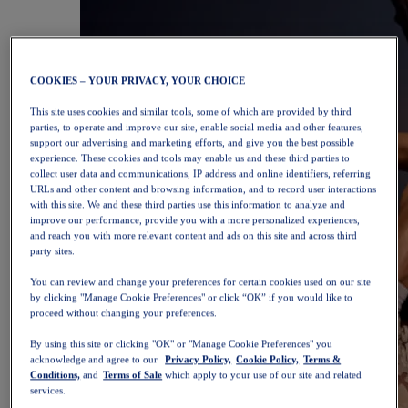
COOKIES – YOUR PRIVACY, YOUR CHOICE
This site uses cookies and similar tools, some of which are provided by third
parties, to operate and improve our site, enable social media and other features,
support our advertising and marketing efforts, and give you the best possible
experience. These cookies and tools may enable us and these third parties to
collect user data and communications, IP address and online identifiers, referring
URLs and other content and browsing information, and to record user interactions
with this site. We and these third parties use this information to analyze and
improve our performance, provide you with a more personalized experiences,
and reach you with more relevant content and ads on this site and across third
party sites.
You can review and change your preferences for certain cookies used on our site
by clicking "Manage Cookie Preferences" or click “OK” if you would like to
proceed without changing your preferences.
By using this site or clicking "OK" or "Manage Cookie Preferences" you
acknowledge and agree to our
Privacy Policy,
Cookie Policy,
Terms &
Conditions,
and
Terms of Sale
which apply to your use of our site and related
services.