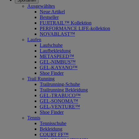
Sportarten
Ausgewähltes
Neue Artikel
Bestseller
FUJITRAIL™ Kollektion
PERFORMANCE LIFE-kollektion
NOVABLAST™
Laufen
Laufschuhe
Laufbekleidung
METASPEED™
GEL-NIMBUS™
GEL-KAYANO™
Shoe Finder
Trail Running
Trailrunning-Schuhe
Trailrunning Bekleidung
GEL-TRABUCO™
GEL-SONOMA™
GEL-VENTURE™
Shoe Finder
Tennis
Tennisschuhe
Bekleidung
COURT FF™