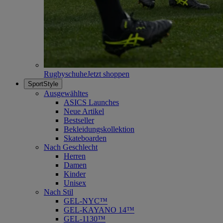
Rugbyschuhe
Jetzt shoppen
SportStyle
Ausgewähltes
ASICS Launches
Neue Artikel
Bestseller
Bekleidungskollektion
Skateboarden
Nach Geschlecht
Herren
Damen
Kinder
Unisex
Nach Stil
GEL-NYC™
GEL-KAYANO 14™
GEL-1130™