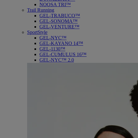
NOOSA TRI™
Trail Running
GEL-TRABUCO™
GEL-SONOMA™
GEL-VENTURE™
SportStyle
GEL-NYC™
GEL-KAYANO 14™
GEL-1130™
GEL-CUMULUS 16™
GEL-NYC™ 2.0