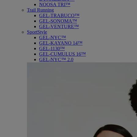
NOOSA TRI™
Trail Running
GEL-TRABUCO™
GEL-SONOMA™
GEL-VENTURE™
SportStyle
GEL-NYC™
GEL-KAYANO 14™
GEL-1130™
GEL-CUMULUS 16™
GEL-NYC™ 2.0