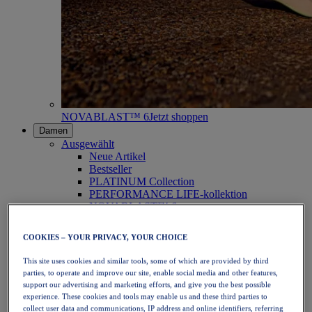
NOVABLAST™ 6
Jetzt shoppen
Damen
Ausgewählt
Neue Artikel
Bestseller
PLATINUM Collection
PERFORMANCE LIFE-kollektion
NOVABLAST™ 6
Schuhe
Laufen
COOKIES – YOUR PRIVACY, YOUR CHOICE
Trailrunning
Tennis
This site uses cookies and similar tools, some of which are provided by third
Volleyball
parties, to operate and improve our site, enable social media and other features,
Handball
support our advertising and marketing efforts, and give you the best possible
Padel
experience. These cookies and tools may enable us and these third parties to
Korbball
collect user data and communications, IP address and online identifiers, referring