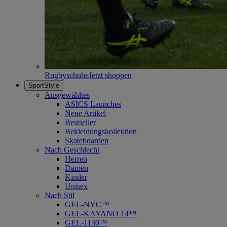
Rugbyschuhe
Jetzt shoppen
SportStyle
Ausgewähltes
ASICS Launches
Neue Artikel
Bestseller
Bekleidungskollektion
Skateboarden
Nach Geschlecht
Herren
Damen
Kinder
Unisex
Nach Stil
GEL-NYC™
GEL-KAYANO 14™
GEL-1130™