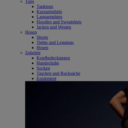
Tops
Tanktops
Kurzarmshirts
Langarmshirts
Hoodies und Sweatshirts
Jacken und Westen
Hosen
Shorts
Tights und Leggings
Hosen
Zubehör
Kopfbedeckungen
Handschuhe
Socken
Taschen und Rucksäche
Equipment