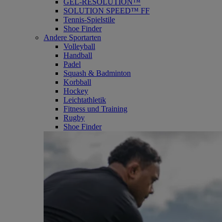
GEL-RESOLUTION™
SOLUTION SPEED™ FF
Tennis-Spielstile
Shoe Finder
Andere Sportarten
Volleyball
Handball
Padel
Squash & Badminton
Korbball
Hockey
Leichtathletik
Fitness und Training
Rugby
Shoe Finder