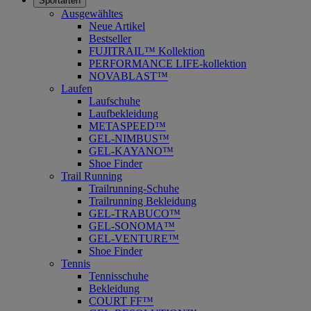
Sportarten
Ausgewähltes
Neue Artikel
Bestseller
FUJITRAIL™ Kollektion
PERFORMANCE LIFE-kollektion
NOVABLAST™
Laufen
Laufschuhe
Laufbekleidung
METASPEED™
GEL-NIMBUS™
GEL-KAYANO™
Shoe Finder
Trail Running
Trailrunning-Schuhe
Trailrunning Bekleidung
GEL-TRABUCO™
GEL-SONOMA™
GEL-VENTURE™
Shoe Finder
Tennis
Tennisschuhe
Bekleidung
COURT FF™