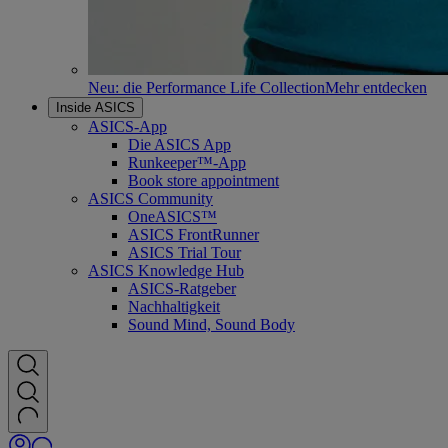
Neu: die Performance Life Collection
Mehr entdecken
Inside ASICS
ASICS-App
Die ASICS App
Runkeeper™-App
Book store appointment
ASICS Community
OneASICS™
ASICS FrontRunner
ASICS Trial Tour
ASICS Knowledge Hub
ASICS-Ratgeber
Nachhaltigkeit
Sound Mind, Sound Body