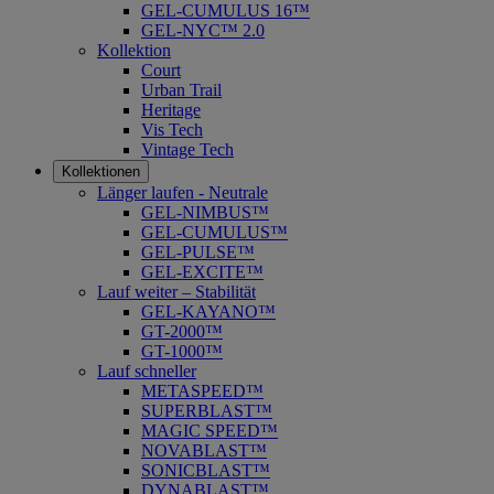
GEL-CUMULUS 16™
GEL-NYC™ 2.0
Kollektion
Court
Urban Trail
Heritage
Vis Tech
Vintage Tech
Kollektionen
Länger laufen - Neutrale
GEL-NIMBUS™
GEL-CUMULUS™
GEL-PULSE™
GEL-EXCITE™
Lauf weiter – Stabilität
GEL-KAYANO™
GT-2000™
GT-1000™
Lauf schneller
METASPEED™
SUPERBLAST™
MAGIC SPEED™
NOVABLAST™
SONICBLAST™
DYNABLAST™