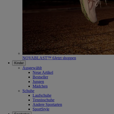
NOVABLAST™ 6
Jetzt shoppen
Kinder
Ausgewählt
Neue Artikel
Bestseller
Jungen
Mädchen
Schuhe
Laufschuhe
Tennisschuhe
Andere Sportarten
SportStyle