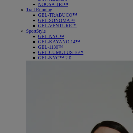
NOOSA TRI™
Trail Running
GEL-TRABUCO™
GEL-SONOMA™
GEL-VENTURE™
SportStyle
GEL-NYC™
GEL-KAYANO 14™
GEL-1130™
GEL-CUMULUS 16™
GEL-NYC™ 2.0