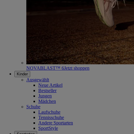
NOVABLAST™ 6
Jetzt shoppen
Kinder
Ausgewählt
Neue Artikel
Bestseller
Jungen
Mädchen
Schuhe
Laufschuhe
Tennisschuhe
Andere Sportarten
SportStyle