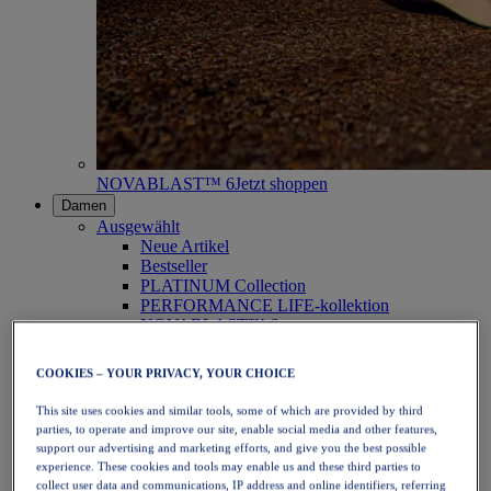
NOVABLAST™ 6
Jetzt shoppen
Damen
Ausgewählt
Neue Artikel
Bestseller
PLATINUM Collection
PERFORMANCE LIFE-kollektion
NOVABLAST™ 6
Schuhe
Laufen
COOKIES – YOUR PRIVACY, YOUR CHOICE
Trailrunning
Tennis
This site uses cookies and similar tools, some of which are provided by third
Volleyball
parties, to operate and improve our site, enable social media and other features,
Handball
support our advertising and marketing efforts, and give you the best possible
Padel
experience. These cookies and tools may enable us and these third parties to
Korbball
collect user data and communications, IP address and online identifiers, referring