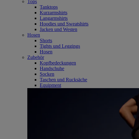
Tops
Tanktops
Kurzarmshirts
Langarmshirts
Hoodies und Sweatshirts
Jacken und Westen
Hosen
Shorts
Tights und Leggings
Hosen
Zubehör
Kopfbedeckungen
Handschuhe
Socken
Taschen und Rucksäche
Equipment