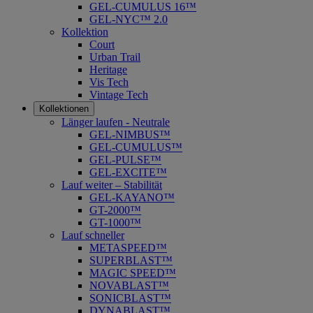
GEL-CUMULUS 16™
GEL-NYC™ 2.0
Kollektion
Court
Urban Trail
Heritage
Vis Tech
Vintage Tech
Kollektionen
Länger laufen - Neutrale
GEL-NIMBUS™
GEL-CUMULUS™
GEL-PULSE™
GEL-EXCITE™
Lauf weiter – Stabilität
GEL-KAYANO™
GT-2000™
GT-1000™
Lauf schneller
METASPEED™
SUPERBLAST™
MAGIC SPEED™
NOVABLAST™
SONICBLAST™
DYNABLAST™