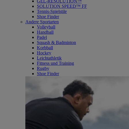
GEL-RESOLUTION™
SOLUTION SPEED™ FF
Tennis-Spielstile
Shoe Finder
Andere Sportarten
Volleyball
Handball
Padel
Squash & Badminton
Korbball
Hockey
Leichtathletik
Fitness und Training
Rugby
Shoe Finder