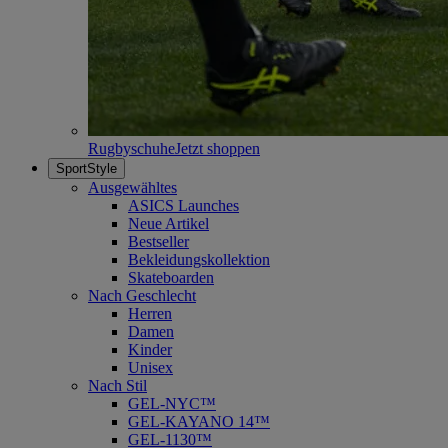
Rugbyschuhe
Jetzt shoppen
SportStyle
Ausgewähltes
ASICS Launches
Neue Artikel
Bestseller
Bekleidungskollektion
Skateboarden
Nach Geschlecht
Herren
Damen
Kinder
Unisex
Nach Stil
GEL-NYC™
GEL-KAYANO 14™
GEL-1130™