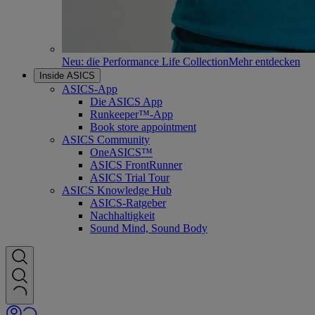
Neu: die Performance Life Collection
Mehr entdecken
Inside ASICS
ASICS-App
Die ASICS App
Runkeeper™-App
Book store appointment
ASICS Community
OneASICS™
ASICS FrontRunner
ASICS Trial Tour
ASICS Knowledge Hub
ASICS-Ratgeber
Nachhaltigkeit
Sound Mind, Sound Body