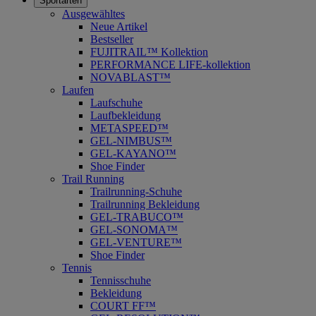
Sportarten
Ausgewähltes
Neue Artikel
Bestseller
FUJITRAIL™ Kollektion
PERFORMANCE LIFE-kollektion
NOVABLAST™
Laufen
Laufschuhe
Laufbekleidung
METASPEED™
GEL-NIMBUS™
GEL-KAYANO™
Shoe Finder
Trail Running
Trailrunning-Schuhe
Trailrunning Bekleidung
GEL-TRABUCO™
GEL-SONOMA™
GEL-VENTURE™
Shoe Finder
Tennis
Tennisschuhe
Bekleidung
COURT FF™