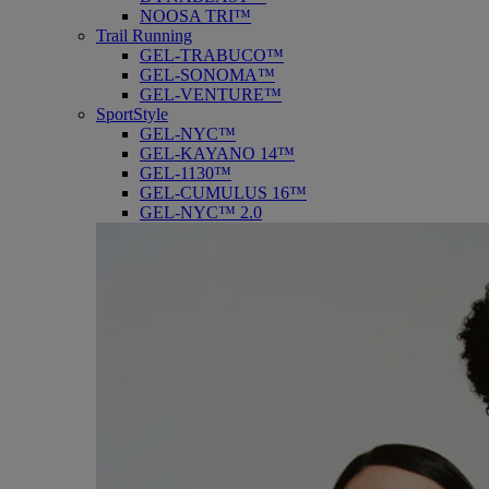
NOOSA TRI™
Trail Running
GEL-TRABUCO™
GEL-SONOMA™
GEL-VENTURE™
SportStyle
GEL-NYC™
GEL-KAYANO 14™
GEL-1130™
GEL-CUMULUS 16™
GEL-NYC™ 2.0