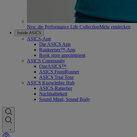
Neu: die Performance Life Collection
Mehr entdecken
Inside ASICS
ASICS-App
Die ASICS App
Runkeeper™-App
Book store appointment
ASICS Community
OneASICS™
ASICS FrontRunner
ASICS Trial Tour
ASICS Knowledge Hub
ASICS-Ratgeber
Nachhaltigkeit
Sound Mind, Sound Body