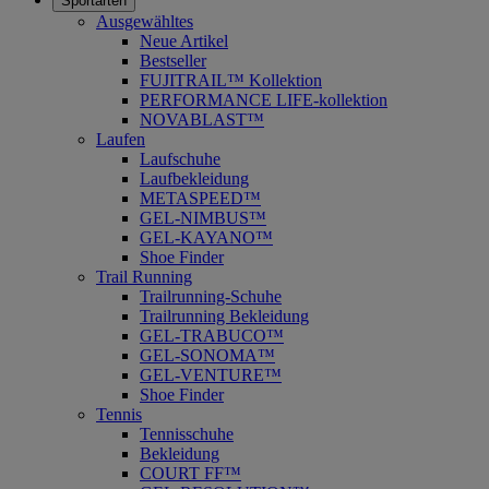
Sportarten
Ausgewähltes
Neue Artikel
Bestseller
FUJITRAIL™ Kollektion
PERFORMANCE LIFE-kollektion
NOVABLAST™
Laufen
Laufschuhe
Laufbekleidung
METASPEED™
GEL-NIMBUS™
GEL-KAYANO™
Shoe Finder
Trail Running
Trailrunning-Schuhe
Trailrunning Bekleidung
GEL-TRABUCO™
GEL-SONOMA™
GEL-VENTURE™
Shoe Finder
Tennis
Tennisschuhe
Bekleidung
COURT FF™