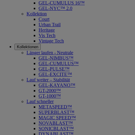
GEL-CUMULUS 16™
GEL-NYC™ 2.0
Kollektion
Court
Urban Trail
Heritage
Vis Tech
Vintage Tech
Kollektionen
Länger laufen - Neutrale
GEL-NIMBUS™
GEL-CUMULUS™
GEL-PULSE™
GEL-EXCITE™
Lauf weiter – Stabilität
GEL-KAYANO™
GT-2000™
GT-1000™
Lauf schneller
METASPEED™
SUPERBLAST™
MAGIC SPEED™
NOVABLAST™
SONICBLAST™
DYNABLAST™