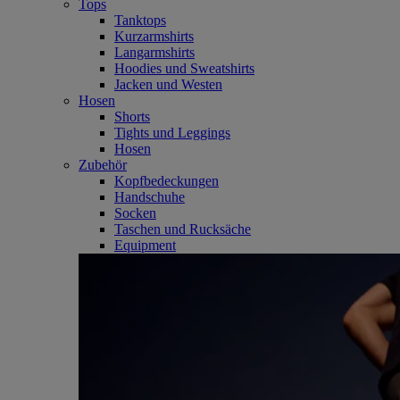
Tops
Tanktops
Kurzarmshirts
Langarmshirts
Hoodies und Sweatshirts
Jacken und Westen
Hosen
Shorts
Tights und Leggings
Hosen
Zubehör
Kopfbedeckungen
Handschuhe
Socken
Taschen und Rucksäche
Equipment