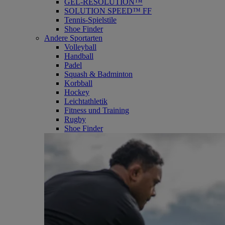
GEL-RESOLUTION™
SOLUTION SPEED™ FF
Tennis-Spielstile
Shoe Finder
Andere Sportarten
Volleyball
Handball
Padel
Squash & Badminton
Korbball
Hockey
Leichtathletik
Fitness und Training
Rugby
Shoe Finder