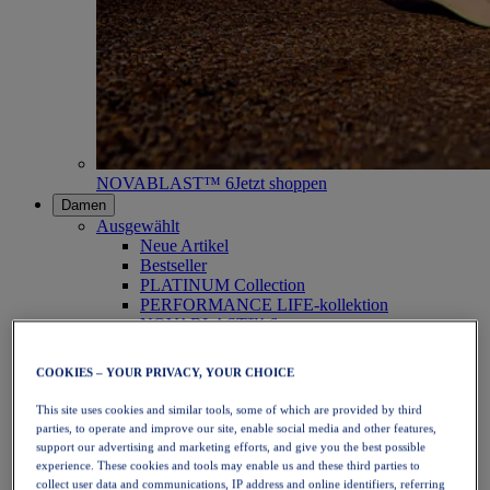
NOVABLAST™ 6
Jetzt shoppen
Damen
Ausgewählt
Neue Artikel
Bestseller
PLATINUM Collection
PERFORMANCE LIFE-kollektion
NOVABLAST™ 6
Schuhe
Laufen
COOKIES – YOUR PRIVACY, YOUR CHOICE
Trailrunning
Tennis
This site uses cookies and similar tools, some of which are provided by third
Volleyball
parties, to operate and improve our site, enable social media and other features,
Handball
support our advertising and marketing efforts, and give you the best possible
Padel
experience. These cookies and tools may enable us and these third parties to
Korbball
collect user data and communications, IP address and online identifiers, referring