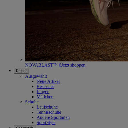
NOVABLAST™ 6
Jetzt shoppen
Kinder
Ausgewählt
Neue Artikel
Bestseller
Jungen
Mädchen
Schuhe
Laufschuhe
Tennisschuhe
Andere Sportarten
SportStyle