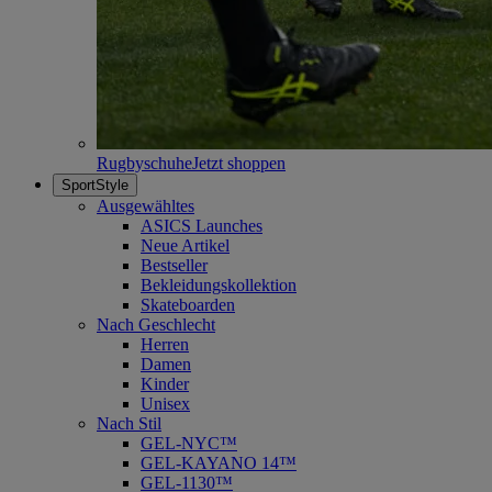
Rugbyschuhe
Jetzt shoppen
SportStyle
Ausgewähltes
ASICS Launches
Neue Artikel
Bestseller
Bekleidungskollektion
Skateboarden
Nach Geschlecht
Herren
Damen
Kinder
Unisex
Nach Stil
GEL-NYC™
GEL-KAYANO 14™
GEL-1130™