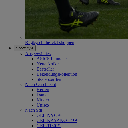
Rugbyschuhe
Jetzt shoppen
SportStyle
Ausgewähltes
ASICS Launches
Neue Artikel
Bestseller
Bekleidungskollektion
Skateboarden
Nach Geschlecht
Herren
Damen
Kinder
Unisex
Nach Stil
GEL-NYC™
GEL-KAYANO 14™
GEL-1130™