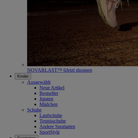
NOVABLAST™ 6
Jetzt shoppen
Kinder
Ausgewählt
Neue Artikel
Bestseller
Jungen
Mädchen
Schuhe
Laufschuhe
Tennisschuhe
Andere Sportarten
SportStyle