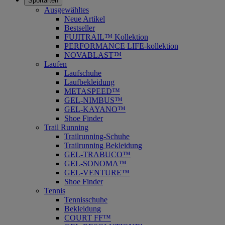
Sportarten
Ausgewähltes
Neue Artikel
Bestseller
FUJITRAIL™ Kollektion
PERFORMANCE LIFE-kollektion
NOVABLAST™
Laufen
Laufschuhe
Laufbekleidung
METASPEED™
GEL-NIMBUS™
GEL-KAYANO™
Shoe Finder
Trail Running
Trailrunning-Schuhe
Trailrunning Bekleidung
GEL-TRABUCO™
GEL-SONOMA™
GEL-VENTURE™
Shoe Finder
Tennis
Tennisschuhe
Bekleidung
COURT FF™