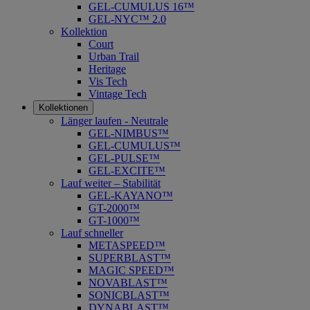
GEL-CUMULUS 16™
GEL-NYC™ 2.0
Kollektion
Court
Urban Trail
Heritage
Vis Tech
Vintage Tech
Kollektionen
Länger laufen - Neutrale
GEL-NIMBUS™
GEL-CUMULUS™
GEL-PULSE™
GEL-EXCITE™
Lauf weiter – Stabilität
GEL-KAYANO™
GT-2000™
GT-1000™
Lauf schneller
METASPEED™
SUPERBLAST™
MAGIC SPEED™
NOVABLAST™
SONICBLAST™
DYNABLAST™