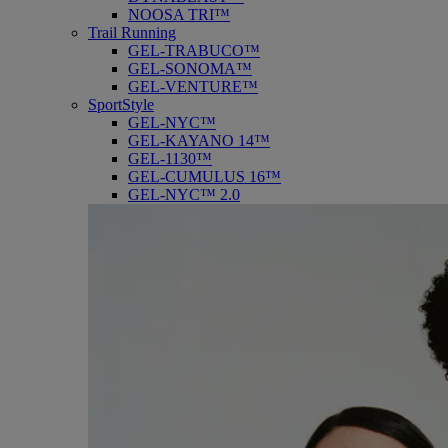
NOOSA TRI™
Trail Running
GEL-TRABUCO™
GEL-SONOMA™
GEL-VENTURE™
SportStyle
GEL-NYC™
GEL-KAYANO 14™
GEL-1130™
GEL-CUMULUS 16™
GEL-NYC™ 2.0