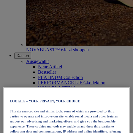
NOVABLAST™ 6
Jetzt shoppen
Damen
Ausgewählt
Neue Artikel
Bestseller
PLATINUM Collection
PERFORMANCE LIFE-kollektion
NOVABLAST™ 6
Schuhe
Laufen
COOKIES – YOUR PRIVACY, YOUR CHOICE
Trailrunning
Tennis
This site uses cookies and similar tools, some of which are provided by third
Volleyball
parties, to operate and improve our site, enable social media and other features,
Handball
support our advertising and marketing efforts, and give you the best possible
Padel
experience. These cookies and tools may enable us and these third parties to
Korbball
collect user data and communications, IP address and online identifiers, referring