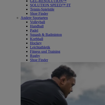
GEL-RESOLUTION™
SOLUTION SPEED™ FF
Tennis-Spielstile
Shoe Finder
Andere Sportarten
Volleyball
Handball
Padel
Squash & Badminton
Korbball
Hockey
Leichtathletik
Fitness und Training
Rugby
Shoe Finder