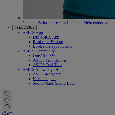
Neu: die Performance Life Collection
Mehr entdecken
Inside ASICS
ASICS-App
Die ASICS App
Runkeeper™-App
Book store appointment
ASICS Community
OneASICS™
ASICS FrontRunner
ASICS Trial Tour
ASICS Knowledge Hub
ASICS-Ratgeber
Nachhaltigkeit
Sound Mind, Sound Body