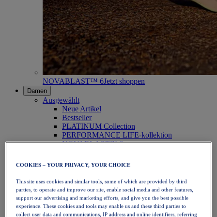
NOVABLAST™ 6
Jetzt shoppen
Damen
Ausgewählt
Neue Artikel
Bestseller
PLATINUM Collection
PERFORMANCE LIFE-kollektion
NOVABLAST™ 6
Schuhe
Laufen
COOKIES – YOUR PRIVACY, YOUR CHOICE
Trailrunning
Tennis
This site uses cookies and similar tools, some of which are provided by third
Volleyball
parties, to operate and improve our site, enable social media and other features,
Handball
support our advertising and marketing efforts, and give you the best possible
Padel
experience. These cookies and tools may enable us and these third parties to
Korbball
collect user data and communications, IP address and online identifiers, referring