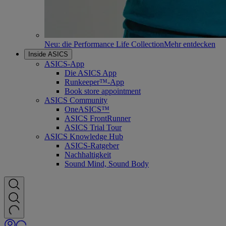
Neu: die Performance Life Collection
Mehr entdecken
Inside ASICS
ASICS-App
Die ASICS App
Runkeeper™-App
Book store appointment
ASICS Community
OneASICS™
ASICS FrontRunner
ASICS Trial Tour
ASICS Knowledge Hub
ASICS-Ratgeber
Nachhaltigkeit
Sound Mind, Sound Body