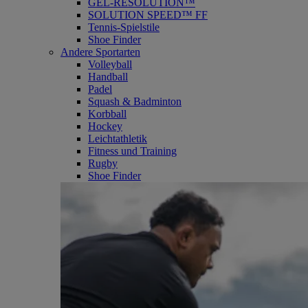
GEL-RESOLUTION™
SOLUTION SPEED™ FF
Tennis-Spielstile
Shoe Finder
Andere Sportarten
Volleyball
Handball
Padel
Squash & Badminton
Korbball
Hockey
Leichtathletik
Fitness und Training
Rugby
Shoe Finder