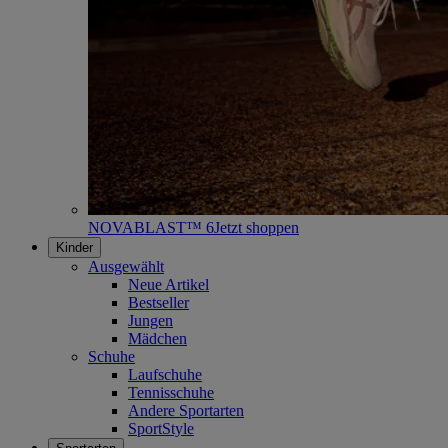
NOVABLAST™ 6
Jetzt shoppen
Kinder
Ausgewählt
Neue Artikel
Bestseller
Jungen
Mädchen
Schuhe
Laufschuhe
Tennisschuhe
Andere Sportarten
SportStyle