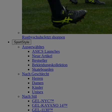
Rugbyschuhe
Jetzt shoppen
SportStyle
Ausgewähltes
ASICS Launches
Neue Artikel
Bestseller
Bekleidungskollektion
Skateboarden
Nach Geschlecht
Herren
Damen
Kinder
Unisex
Nach Stil
GEL-NYC™
GEL-KAYANO 14™
GEL-1130™