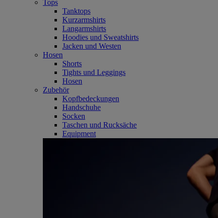
Tops
Tanktops
Kurzarmshirts
Langarmshirts
Hoodies und Sweatshirts
Jacken und Westen
Hosen
Shorts
Tights und Leggings
Hosen
Zubehör
Kopfbedeckungen
Handschuhe
Socken
Taschen und Rucksäche
Equipment