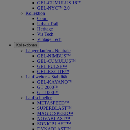
GEL-CUMULUS 16™
GEL-NYC™ 2.0
Kollektion
Court
Urban Trail
Heritage
Vis Tech
Vintage Tech
Kollektionen
Länger laufen - Neutrale
GEL-NIMBUS™
GEL-CUMULUS™
GEL-PULSE™
GEL-EXCITE™
Lauf weiter – Stabilität
GEL-KAYANO™
GT-2000™
GT-1000™
Lauf schneller
METASPEED™
SUPERBLAST™
MAGIC SPEED™
NOVABLAST™
SONICBLAST™
DYNABLAST™