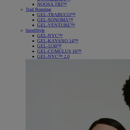
NOOSA TRI™
Trail Running
GEL-TRABUCO™
GEL-SONOMA™
GEL-VENTURE™
SportStyle
GEL-NYC™
GEL-KAYANO 14™
GEL-1130™
GEL-CUMULUS 16™
GEL-NYC™ 2.0