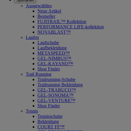
Sportarten
Ausgewähltes
Neue Artikel
Bestseller
FUJITRAIL™ Kollektion
PERFORMANCE LIFE-kollektion
NOVABLAST™
Laufen
Laufschuhe
Laufbekleidung
METASPEED™
GEL-NIMBUS™
GEL-KAYANO™
Shoe Finder
Trail Running
Trailrunning-Schuhe
Trailrunning Bekleidung
GEL-TRABUCO™
GEL-SONOMA™
GEL-VENTURE™
Shoe Finder
Tennis
Tennisschuhe
Bekleidung
COURT FF™