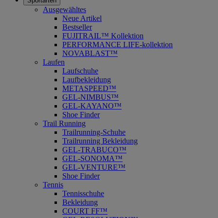
Sportarten
Ausgewähltes
Neue Artikel
Bestseller
FUJITRAIL™ Kollektion
PERFORMANCE LIFE-kollektion
NOVABLAST™
Laufen
Laufschuhe
Laufbekleidung
METASPEED™
GEL-NIMBUS™
GEL-KAYANO™
Shoe Finder
Trail Running
Trailrunning-Schuhe
Trailrunning Bekleidung
GEL-TRABUCO™
GEL-SONOMA™
GEL-VENTURE™
Shoe Finder
Tennis
Tennisschuhe
Bekleidung
COURT FF™