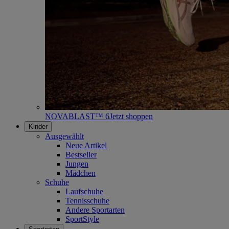
NOVABLAST™ 6
Jetzt shoppen
Kinder
Ausgewählt
Neue Artikel
Bestseller
Jungen
Mädchen
Schuhe
Laufschuhe
Tennisschuhe
Andere Sportarten
SportStyle