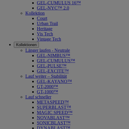
GEL-CUMULUS 16™
GEL-NYC™ 2.0
Kollektion
Court
Urban Trail
Heritage
Vis Tech
Vintage Tech
Kollektionen
Länger laufen - Neutrale
GEL-NIMBUS™
GEL-CUMULUS™
GEL-PULSE™
GEL-EXCITE™
Lauf weiter – Stabilität
GEL-KAYANO™
GT-2000™
GT-1000™
Lauf schneller
METASPEED™
SUPERBLAST™
MAGIC SPEED™
NOVABLAST™
SONICBLAST™
DYNABLAST™