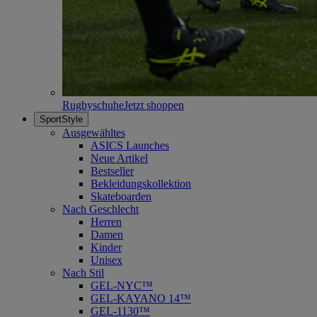
Rugbyschuhe
Jetzt shoppen
SportStyle
Ausgewähltes
ASICS Launches
Neue Artikel
Bestseller
Bekleidungskollektion
Skateboarden
Nach Geschlecht
Herren
Damen
Kinder
Unisex
Nach Stil
GEL-NYC™
GEL-KAYANO 14™
GEL-1130™