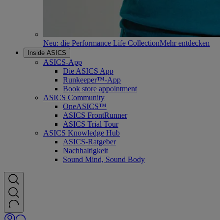
Neu: die Performance Life Collection
Mehr entdecken
Inside ASICS
ASICS-App
Die ASICS App
Runkeeper™-App
Book store appointment
ASICS Community
OneASICS™
ASICS FrontRunner
ASICS Trial Tour
ASICS Knowledge Hub
ASICS-Ratgeber
Nachhaltigkeit
Sound Mind, Sound Body