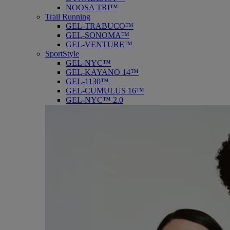
NOOSA TRI™
Trail Running
GEL-TRABUCO™
GEL-SONOMA™
GEL-VENTURE™
SportStyle
GEL-NYC™
GEL-KAYANO 14™
GEL-1130™
GEL-CUMULUS 16™
GEL-NYC™ 2.0