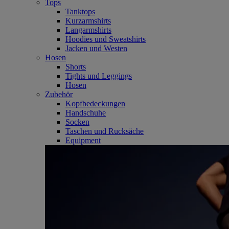
Tops
Tanktops
Kurzarmshirts
Langarmshirts
Hoodies und Sweatshirts
Jacken und Westen
Hosen
Shorts
Tights und Leggings
Hosen
Zubehör
Kopfbedeckungen
Handschuhe
Socken
Taschen und Rucksäche
Equipment