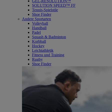
GEL-RESOLUTION™
SOLUTION SPEED™ FF
Tennis-Spielstile
Shoe Finder
Andere Sportarten
Volleyball
Handball
Padel
Squash & Badminton
Korbball
Hockey
Leichtathletik
Fitness und Training
Rugby
Shoe Finder