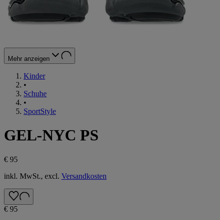
Mehr anzeigen
Kinder
•
Schuhe
•
SportStyle
GEL-NYC PS
€ 95
inkl. MwSt., excl.
Versandkosten
€ 95