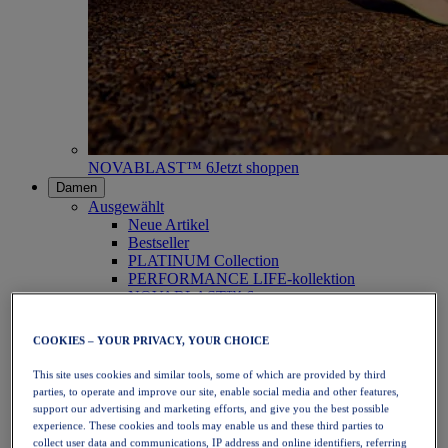
NOVABLAST™ 6
Jetzt shoppen
Damen
Ausgewählt
Neue Artikel
Bestseller
PLATINUM Collection
PERFORMANCE LIFE-kollektion
NOVABLAST™ 6
Schuhe
Laufen
COOKIES – YOUR PRIVACY, YOUR CHOICE
Trailrunning
Tennis
This site uses cookies and similar tools, some of which are provided by third
Volleyball
parties, to operate and improve our site, enable social media and other features,
Handball
support our advertising and marketing efforts, and give you the best possible
Padel
experience. These cookies and tools may enable us and these third parties to
Korbball
collect user data and communications, IP address and online identifiers, referring