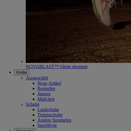
NOVABLAST™ 6
Jetzt shoppen
Kinder
Ausgewählt
Neue Artikel
Bestseller
Jungen
Mädchen
Schuhe
Laufschuhe
Tennisschuhe
Andere Sportarten
SportStyle