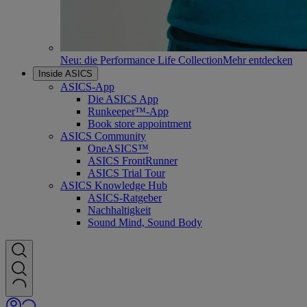
Neu: die Performance Life Collection
Mehr entdecken
Inside ASICS
ASICS-App
Die ASICS App
Runkeeper™-App
Book store appointment
ASICS Community
OneASICS™
ASICS FrontRunner
ASICS Trial Tour
ASICS Knowledge Hub
ASICS-Ratgeber
Nachhaltigkeit
Sound Mind, Sound Body