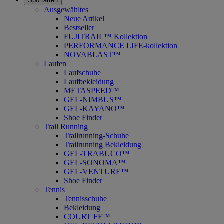
Sportarten
Ausgewähltes
Neue Artikel
Bestseller
FUJITRAIL™ Kollektion
PERFORMANCE LIFE-kollektion
NOVABLAST™
Laufen
Laufschuhe
Laufbekleidung
METASPEED™
GEL-NIMBUS™
GEL-KAYANO™
Shoe Finder
Trail Running
Trailrunning-Schuhe
Trailrunning Bekleidung
GEL-TRABUCO™
GEL-SONOMA™
GEL-VENTURE™
Shoe Finder
Tennis
Tennisschuhe
Bekleidung
COURT FF™