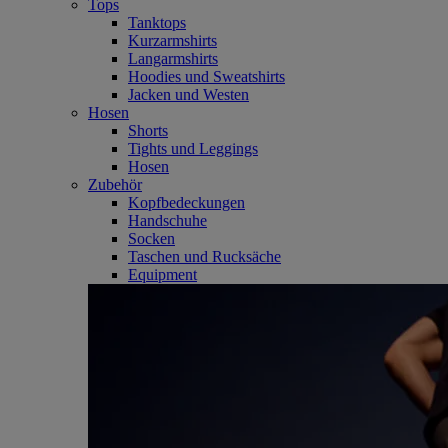
Tops
Tanktops
Kurzarmshirts
Langarmshirts
Hoodies und Sweatshirts
Jacken und Westen
Hosen
Shorts
Tights und Leggings
Hosen
Zubehör
Kopfbedeckungen
Handschuhe
Socken
Taschen und Rucksäche
Equipment