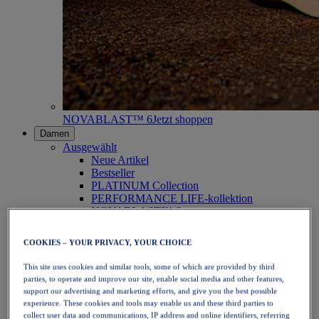
NOVABLAST™ 6
Jetzt shoppen
Damen
Ausgewählt
Neue Artikel
Bestseller
PLATINUM Collection
PERFORMANCE LIFE-kollektion
NOVABLAST™ 6
Schuhe
Laufen
COOKIES – YOUR PRIVACY, YOUR CHOICE
Trailrunning
Tennis
This site uses cookies and similar tools, some of which are provided by third
Volleyball
parties, to operate and improve our site, enable social media and other features,
Handball
support our advertising and marketing efforts, and give you the best possible
Padel
experience. These cookies and tools may enable us and these third parties to
Korbball
collect user data and communications, IP address and online identifiers, referring