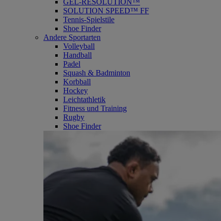
GEL-RESOLUTION™
SOLUTION SPEED™ FF
Tennis-Spielstile
Shoe Finder
Andere Sportarten
Volleyball
Handball
Padel
Squash & Badminton
Korbball
Hockey
Leichtathletik
Fitness und Training
Rugby
Shoe Finder