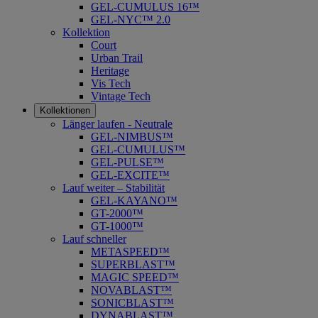
GEL-CUMULUS 16™
GEL-NYC™ 2.0
Kollektion
Court
Urban Trail
Heritage
Vis Tech
Vintage Tech
Kollektionen
Länger laufen - Neutrale
GEL-NIMBUS™
GEL-CUMULUS™
GEL-PULSE™
GEL-EXCITE™
Lauf weiter – Stabilität
GEL-KAYANO™
GT-2000™
GT-1000™
Lauf schneller
METASPEED™
SUPERBLAST™
MAGIC SPEED™
NOVABLAST™
SONICBLAST™
DYNABLAST™