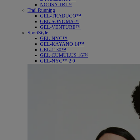
NOOSA TRI™
Trail Running
GEL-TRABUCO™
GEL-SONOMA™
GEL-VENTURE™
SportStyle
GEL-NYC™
GEL-KAYANO 14™
GEL-1130™
GEL-CUMULUS 16™
GEL-NYC™ 2.0