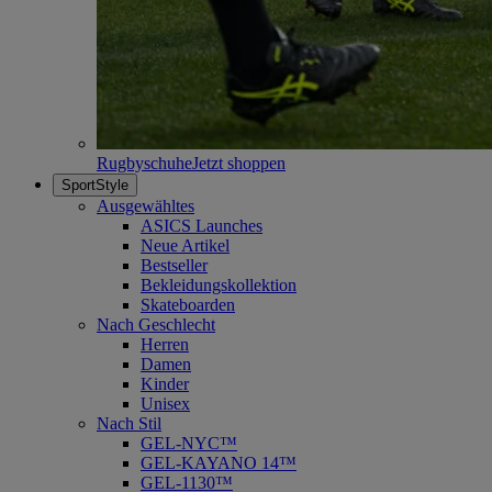
Rugbyschuhe
Jetzt shoppen
SportStyle
Ausgewähltes
ASICS Launches
Neue Artikel
Bestseller
Bekleidungskollektion
Skateboarden
Nach Geschlecht
Herren
Damen
Kinder
Unisex
Nach Stil
GEL-NYC™
GEL-KAYANO 14™
GEL-1130™