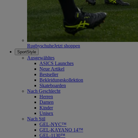
Rugbyschuhe
Jetzt shoppen
SportStyle
Ausgewähltes
ASICS Launches
Neue Artikel
Bestseller
Bekleidungskollektion
Skateboarden
Nach Geschlecht
Herren
Damen
Kinder
Unisex
Nach Stil
GEL-NYC™
GEL-KAYANO 14™
GEL-1130™