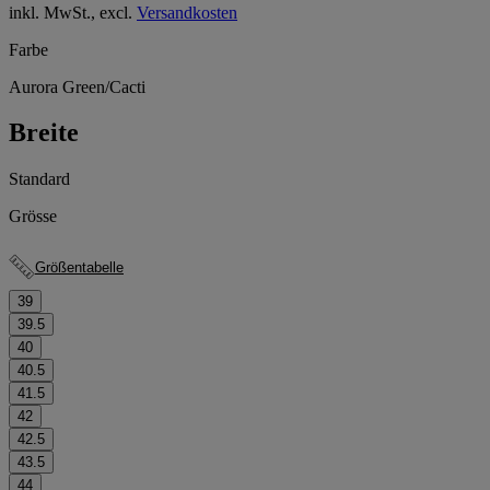
inkl. MwSt., excl.
Versandkosten
Farbe
Aurora Green/Cacti
Breite
Standard
Grösse
Größentabelle
39
39.5
40
40.5
41.5
42
42.5
43.5
44