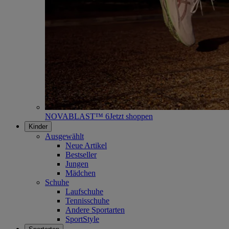
NOVABLAST™ 6
Jetzt shoppen
Kinder
Ausgewählt
Neue Artikel
Bestseller
Jungen
Mädchen
Schuhe
Laufschuhe
Tennisschuhe
Andere Sportarten
SportStyle