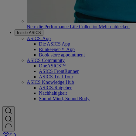
Neu: die Performance Life Collection
Mehr entdecken
Inside ASICS
ASICS-App
Die ASICS App
Runkeeper™-App
Book store appointment
ASICS Community
OneASICS™
ASICS FrontRunner
ASICS Trial Tour
ASICS Knowledge Hub
ASICS-Ratgeber
Nachhaltigkeit
Sound Mind, Sound Body