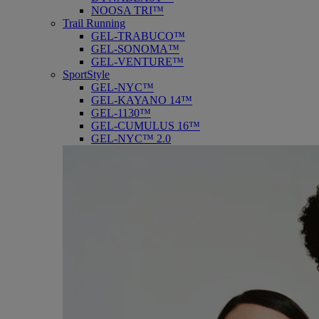
NOOSA TRI™
Trail Running
GEL-TRABUCO™
GEL-SONOMA™
GEL-VENTURE™
SportStyle
GEL-NYC™
GEL-KAYANO 14™
GEL-1130™
GEL-CUMULUS 16™
GEL-NYC™ 2.0