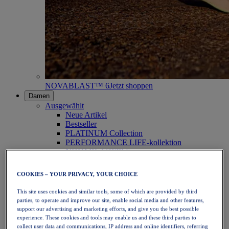
NOVABLAST™ 6
Jetzt shoppen
Damen
Ausgewählt
Neue Artikel
Bestseller
PLATINUM Collection
PERFORMANCE LIFE-kollektion
NOVABLAST™ 6
Schuhe
Laufen
COOKIES – YOUR PRIVACY, YOUR CHOICE
Trailrunning
Tennis
This site uses cookies and similar tools, some of which are provided by third
Volleyball
parties, to operate and improve our site, enable social media and other features,
Handball
support our advertising and marketing efforts, and give you the best possible
Padel
experience. These cookies and tools may enable us and these third parties to
Korbball
collect user data and communications, IP address and online identifiers, referring