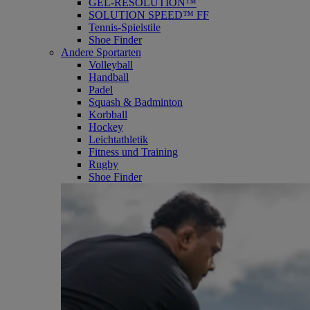
GEL-RESOLUTION™
SOLUTION SPEED™ FF
Tennis-Spielstile
Shoe Finder
Andere Sportarten
Volleyball
Handball
Padel
Squash & Badminton
Korbball
Hockey
Leichtathletik
Fitness und Training
Rugby
Shoe Finder