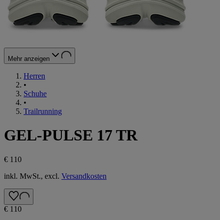
Mehr anzeigen
Herren
•
Schuhe
•
Trailrunning
GEL-PULSE 17 TR
€ 110
inkl. MwSt., excl.
Versandkosten
€ 110