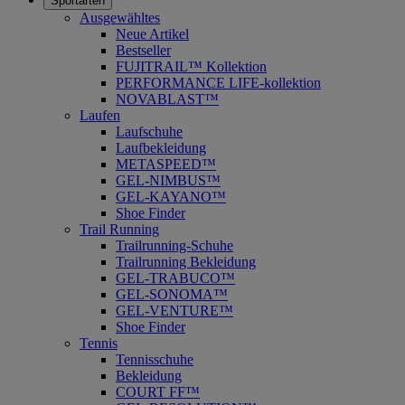
Sportarten
Ausgewähltes
Neue Artikel
Bestseller
FUJITRAIL™ Kollektion
PERFORMANCE LIFE-kollektion
NOVABLAST™
Laufen
Laufschuhe
Laufbekleidung
METASPEED™
GEL-NIMBUS™
GEL-KAYANO™
Shoe Finder
Trail Running
Trailrunning-Schuhe
Trailrunning Bekleidung
GEL-TRABUCO™
GEL-SONOMA™
GEL-VENTURE™
Shoe Finder
Tennis
Tennisschuhe
Bekleidung
COURT FF™