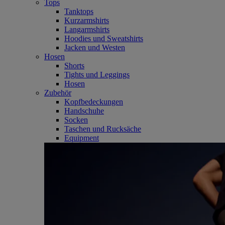
Tops
Tanktops
Kurzarmshirts
Langarmshirts
Hoodies und Sweatshirts
Jacken und Westen
Hosen
Shorts
Tights und Leggings
Hosen
Zubehör
Kopfbedeckungen
Handschuhe
Socken
Taschen und Rucksäche
Equipment