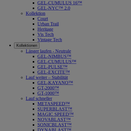
GEL-CUMULUS 16™
GEL-NYC™ 2.0
Kollektion
Court
Urban Trail
Heritage
Vis Tech
Vintage Tech
Kollektionen
Länger laufen - Neutrale
GEL-NIMBUS™
GEL-CUMULUS™
GEL-PULSE™
GEL-EXCITE™
Lauf weiter – Stabilität
GEL-KAYANO™
GT-2000™
GT-1000™
Lauf schneller
METASPEED™
SUPERBLAST™
MAGIC SPEED™
NOVABLAST™
SONICBLAST™
DYNABLAST™