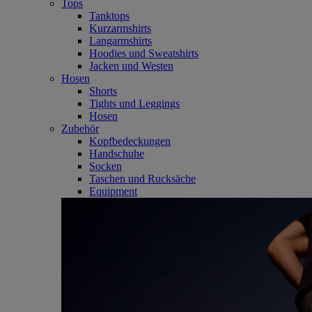
Tops
Tanktops
Kurzarmshirts
Langarmshirts
Hoodies und Sweatshirts
Jacken und Westen
Hosen
Shorts
Tights und Leggings
Hosen
Zubehör
Kopfbedeckungen
Handschuhe
Socken
Taschen und Rucksäche
Equipment