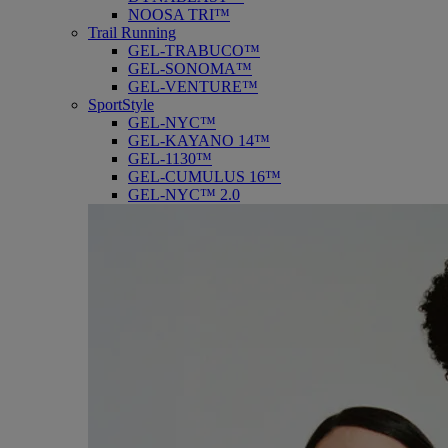
NOOSA TRI™
Trail Running
GEL-TRABUCO™
GEL-SONOMA™
GEL-VENTURE™
SportStyle
GEL-NYC™
GEL-KAYANO 14™
GEL-1130™
GEL-CUMULUS 16™
GEL-NYC™ 2.0