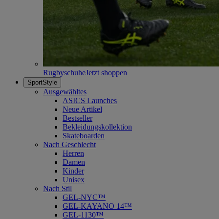
Rugbyschuhe
Jetzt shoppen
SportStyle
Ausgewähltes
ASICS Launches
Neue Artikel
Bestseller
Bekleidungskollektion
Skateboarden
Nach Geschlecht
Herren
Damen
Kinder
Unisex
Nach Stil
GEL-NYC™
GEL-KAYANO 14™
GEL-1130™