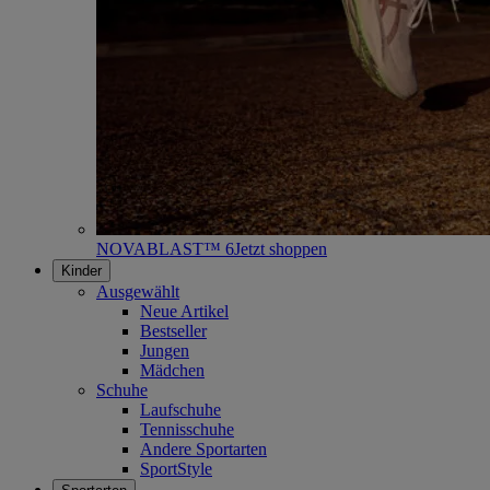
NOVABLAST™ 6
Jetzt shoppen
Kinder
Ausgewählt
Neue Artikel
Bestseller
Jungen
Mädchen
Schuhe
Laufschuhe
Tennisschuhe
Andere Sportarten
SportStyle