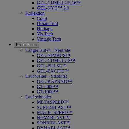
GEL-CUMULUS 16™
GEL-NYC™ 2.0
Kollektion
Court
Urban Trail
Heritage
Vis Tech
Vintage Tech
Kollektionen
Länger laufen - Neutrale
GEL-NIMBUS™
GEL-CUMULUS™
GEL-PULSE™
GEL-EXCITE™
Lauf weiter – Stabilität
GEL-KAYANO™
GT-2000™
GT-1000™
Lauf schneller
METASPEED™
SUPERBLAST™
MAGIC SPEED™
NOVABLAST™
SONICBLAST™
DYNABLAST™