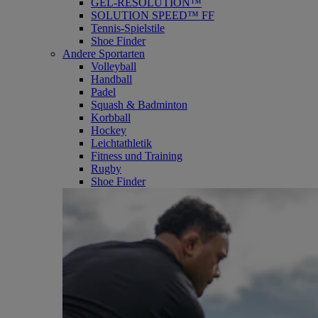
GEL-RESOLUTION™
SOLUTION SPEED™ FF
Tennis-Spielstile
Shoe Finder
Andere Sportarten
Volleyball
Handball
Padel
Squash & Badminton
Korbball
Hockey
Leichtathletik
Fitness und Training
Rugby
Shoe Finder