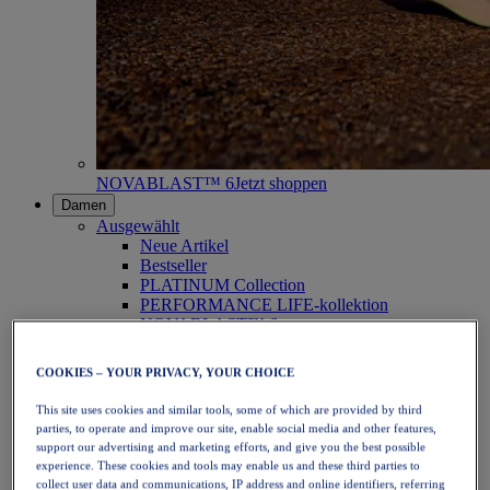
NOVABLAST™ 6
Jetzt shoppen
Damen
Ausgewählt
Neue Artikel
Bestseller
PLATINUM Collection
PERFORMANCE LIFE-kollektion
NOVABLAST™ 6
Schuhe
Laufen
COOKIES – YOUR PRIVACY, YOUR CHOICE
Trailrunning
Tennis
This site uses cookies and similar tools, some of which are provided by third
Volleyball
parties, to operate and improve our site, enable social media and other features,
Handball
support our advertising and marketing efforts, and give you the best possible
Padel
experience. These cookies and tools may enable us and these third parties to
Korbball
collect user data and communications, IP address and online identifiers, referring