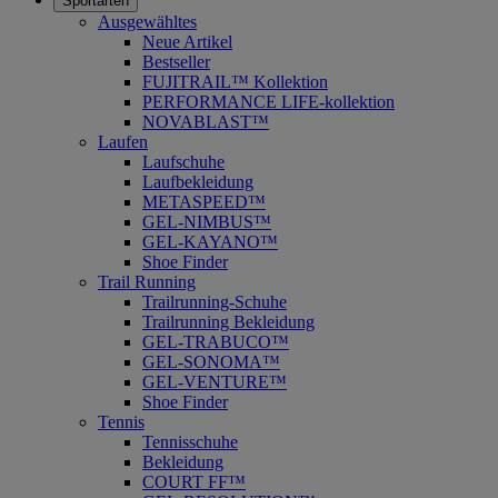
Sportarten
Ausgewähltes
Neue Artikel
Bestseller
FUJITRAIL™ Kollektion
PERFORMANCE LIFE-kollektion
NOVABLAST™
Laufen
Laufschuhe
Laufbekleidung
METASPEED™
GEL-NIMBUS™
GEL-KAYANO™
Shoe Finder
Trail Running
Trailrunning-Schuhe
Trailrunning Bekleidung
GEL-TRABUCO™
GEL-SONOMA™
GEL-VENTURE™
Shoe Finder
Tennis
Tennisschuhe
Bekleidung
COURT FF™