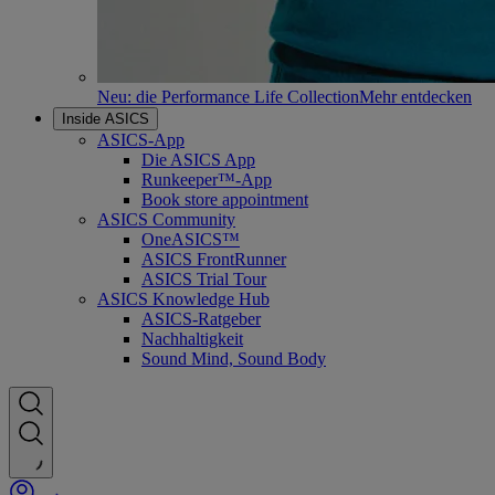
Neu: die Performance Life Collection
Mehr entdecken
Inside ASICS
ASICS-App
Die ASICS App
Runkeeper™-App
Book store appointment
ASICS Community
OneASICS™
ASICS FrontRunner
ASICS Trial Tour
ASICS Knowledge Hub
ASICS-Ratgeber
Nachhaltigkeit
Sound Mind, Sound Body