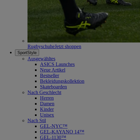
Rugbyschuhe
Jetzt shoppen
SportStyle
Ausgewähltes
ASICS Launches
Neue Artikel
Bestseller
Bekleidungskollektion
Skateboarden
Nach Geschlecht
Herren
Damen
Kinder
Unisex
Nach Stil
GEL-NYC™
GEL-KAYANO 14™
GEL-1130™