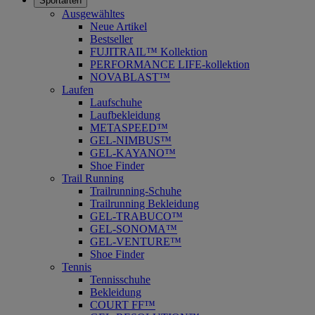
Sportarten
Ausgewähltes
Neue Artikel
Bestseller
FUJITRAIL™ Kollektion
PERFORMANCE LIFE-kollektion
NOVABLAST™
Laufen
Laufschuhe
Laufbekleidung
METASPEED™
GEL-NIMBUS™
GEL-KAYANO™
Shoe Finder
Trail Running
Trailrunning-Schuhe
Trailrunning Bekleidung
GEL-TRABUCO™
GEL-SONOMA™
GEL-VENTURE™
Shoe Finder
Tennis
Tennisschuhe
Bekleidung
COURT FF™