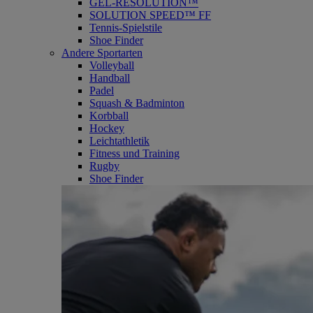
GEL-RESOLUTION™
SOLUTION SPEED™ FF
Tennis-Spielstile
Shoe Finder
Andere Sportarten
Volleyball
Handball
Padel
Squash & Badminton
Korbball
Hockey
Leichtathletik
Fitness und Training
Rugby
Shoe Finder