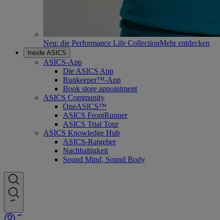
Neu: die Performance Life Collection
Mehr entdecken
Inside ASICS
ASICS-App
Die ASICS App
Runkeeper™-App
Book store appointment
ASICS Community
OneASICS™
ASICS FrontRunner
ASICS Trial Tour
ASICS Knowledge Hub
ASICS-Ratgeber
Nachhaltigkeit
Sound Mind, Sound Body