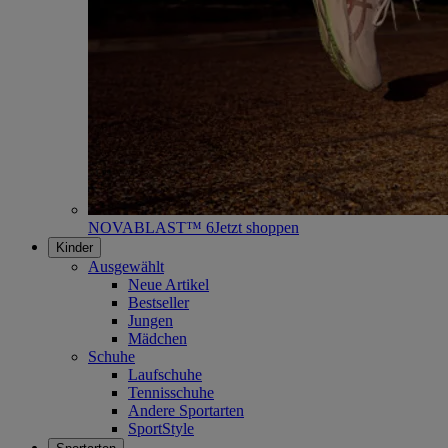
NOVABLAST™ 6
Jetzt shoppen
Kinder
Ausgewählt
Neue Artikel
Bestseller
Jungen
Mädchen
Schuhe
Laufschuhe
Tennisschuhe
Andere Sportarten
SportStyle