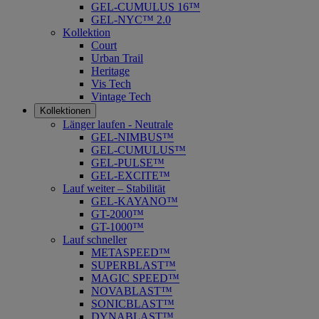
GEL-CUMULUS 16™
GEL-NYC™ 2.0
Kollektion
Court
Urban Trail
Heritage
Vis Tech
Vintage Tech
Kollektionen
Länger laufen - Neutrale
GEL-NIMBUS™
GEL-CUMULUS™
GEL-PULSE™
GEL-EXCITE™
Lauf weiter – Stabilität
GEL-KAYANO™
GT-2000™
GT-1000™
Lauf schneller
METASPEED™
SUPERBLAST™
MAGIC SPEED™
NOVABLAST™
SONICBLAST™
DYNABLAST™