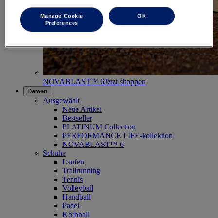
Manage Cookie
OK
Preferences
NOVABLAST™ 6
Jetzt shoppen
Damen
Ausgewählt
Neue Artikel
Bestseller
PLATINUM Collection
PERFORMANCE LIFE-kollektion
NOVABLAST™ 6
Schuhe
Laufen
Trailrunning
Tennis
Volleyball
Handball
Padel
Korbball