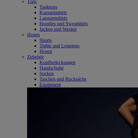
Tops
Tanktops
Kurzarmshirts
Langarmshirts
Hoodies und Sweatshirts
Jacken und Westen
Hosen
Shorts
Tights und Leggings
Hosen
Zubehör
Kopfbedeckungen
Handschuhe
Socken
Taschen und Rucksäche
Equipment