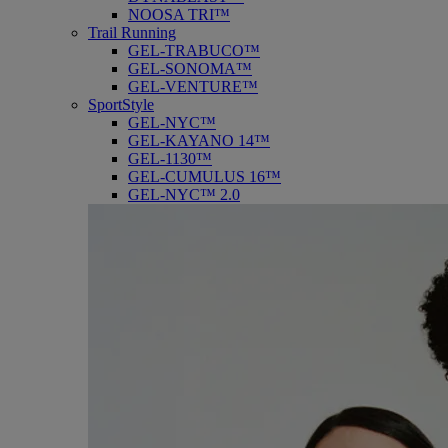
NOOSA TRI™
Trail Running
GEL-TRABUCO™
GEL-SONOMA™
GEL-VENTURE™
SportStyle
GEL-NYC™
GEL-KAYANO 14™
GEL-1130™
GEL-CUMULUS 16™
GEL-NYC™ 2.0