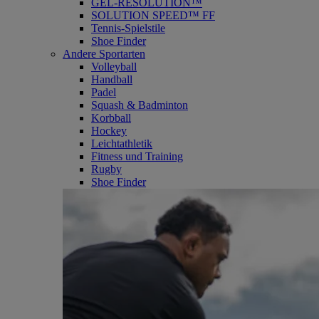
GEL-RESOLUTION™
SOLUTION SPEED™ FF
Tennis-Spielstile
Shoe Finder
Andere Sportarten
Volleyball
Handball
Padel
Squash & Badminton
Korbball
Hockey
Leichtathletik
Fitness und Training
Rugby
Shoe Finder