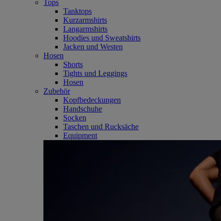
Tops
Tanktops
Kurzarmshirts
Langarmshirts
Hoodies und Sweatshirts
Jacken und Westen
Hosen
Shorts
Tights und Leggings
Hosen
Zubehör
Kopfbedeckungen
Handschuhe
Socken
Taschen und Rucksäche
Equipment