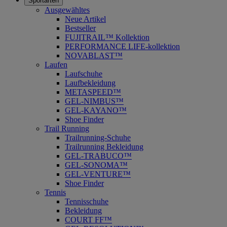
Sportarten
Ausgewähltes
Neue Artikel
Bestseller
FUJITRAIL™ Kollektion
PERFORMANCE LIFE-kollektion
NOVABLAST™
Laufen
Laufschuhe
Laufbekleidung
METASPEED™
GEL-NIMBUS™
GEL-KAYANO™
Shoe Finder
Trail Running
Trailrunning-Schuhe
Trailrunning Bekleidung
GEL-TRABUCO™
GEL-SONOMA™
GEL-VENTURE™
Shoe Finder
Tennis
Tennisschuhe
Bekleidung
COURT FF™