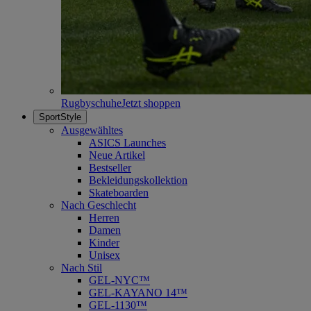
Rugbyschuhe
Jetzt shoppen
SportStyle
Ausgewähltes
ASICS Launches
Neue Artikel
Bestseller
Bekleidungskollektion
Skateboarden
Nach Geschlecht
Herren
Damen
Kinder
Unisex
Nach Stil
GEL-NYC™
GEL-KAYANO 14™
GEL-1130™