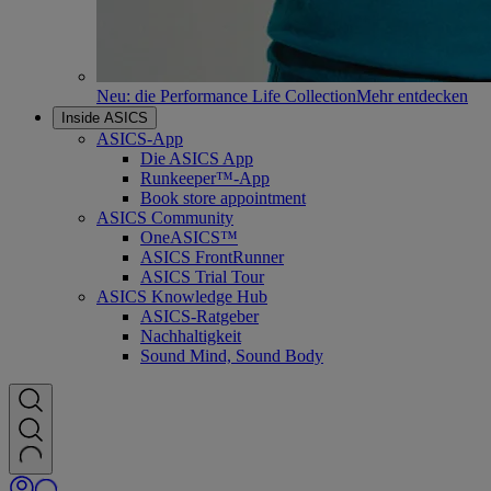
Neu: die Performance Life Collection
Mehr entdecken
Inside ASICS
ASICS-App
Die ASICS App
Runkeeper™-App
Book store appointment
ASICS Community
OneASICS™
ASICS FrontRunner
ASICS Trial Tour
ASICS Knowledge Hub
ASICS-Ratgeber
Nachhaltigkeit
Sound Mind, Sound Body