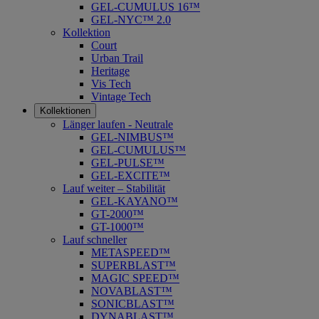
GEL-CUMULUS 16™
GEL-NYC™ 2.0
Kollektion
Court
Urban Trail
Heritage
Vis Tech
Vintage Tech
Kollektionen
Länger laufen - Neutrale
GEL-NIMBUS™
GEL-CUMULUS™
GEL-PULSE™
GEL-EXCITE™
Lauf weiter – Stabilität
GEL-KAYANO™
GT-2000™
GT-1000™
Lauf schneller
METASPEED™
SUPERBLAST™
MAGIC SPEED™
NOVABLAST™
SONICBLAST™
DYNABLAST™