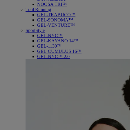
NOOSA TRI™
Trail Running
GEL-TRABUCO™
GEL-SONOMA™
GEL-VENTURE™
SportStyle
GEL-NYC™
GEL-KAYANO 14™
GEL-1130™
GEL-CUMULUS 16™
GEL-NYC™ 2.0