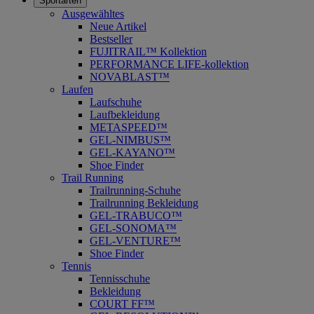
Sportarten
Ausgewähltes
Neue Artikel
Bestseller
FUJITRAIL™ Kollektion
PERFORMANCE LIFE-kollektion
NOVABLAST™
Laufen
Laufschuhe
Laufbekleidung
METASPEED™
GEL-NIMBUS™
GEL-KAYANO™
Shoe Finder
Trail Running
Trailrunning-Schuhe
Trailrunning Bekleidung
GEL-TRABUCO™
GEL-SONOMA™
GEL-VENTURE™
Shoe Finder
Tennis
Tennisschuhe
Bekleidung
COURT FF™