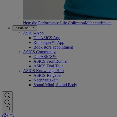
Neu: die Performance Life Collection
Mehr entdecken
Inside ASICS
ASICS-App
Die ASICS App
Runkeeper™-App
Book store appointment
ASICS Community
OneASICS™
ASICS FrontRunner
ASICS Trial Tour
ASICS Knowledge Hub
ASICS-Ratgeber
Nachhaltigkeit
Sound Mind, Sound Body