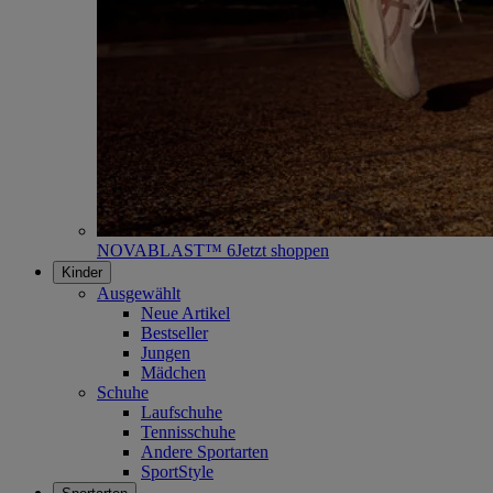
NOVABLAST™ 6
Jetzt shoppen
Kinder
Ausgewählt
Neue Artikel
Bestseller
Jungen
Mädchen
Schuhe
Laufschuhe
Tennisschuhe
Andere Sportarten
SportStyle