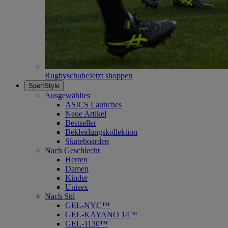
Rugbyschuhe
Jetzt shoppen
SportStyle
Ausgewähltes
ASICS Launches
Neue Artikel
Bestseller
Bekleidungskollektion
Skateboarden
Nach Geschlecht
Herren
Damen
Kinder
Unisex
Nach Stil
GEL-NYC™
GEL-KAYANO 14™
GEL-1130™