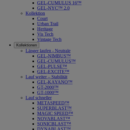
GEL-CUMULUS 16™
GEL-NYC™ 2.0
Kollektion
Court
Urban Trail
Heritage
Vis Tech
Vintage Tech
Kollektionen
Länger laufen - Neutrale
GEL-NIMBUS™
GEL-CUMULUS™
GEL-PULSE™
GEL-EXCITE™
Lauf weiter – Stabilität
GEL-KAYANO™
GT-2000™
GT-1000™
Lauf schneller
METASPEED™
SUPERBLAST™
MAGIC SPEED™
NOVABLAST™
SONICBLAST™
DYNABLAST™