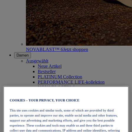
NOVABLAST™ 6
Jetzt shoppen
Damen
Ausgewählt
Neue Artikel
Bestseller
PLATINUM Collection
PERFORMANCE LIFE-kollektion
NOVABLAST™ 6
Schuhe
Laufen
COOKIES – YOUR PRIVACY, YOUR CHOICE
Trailrunning
Tennis
This site uses cookies and similar tools, some of which are provided by third
Volleyball
parties, to operate and improve our site, enable social media and other features,
Handball
support our advertising and marketing efforts, and give you the best possible
Padel
experience. These cookies and tools may enable us and these third parties to
Korbball
collect user data and communications, IP address and online identifiers, referring