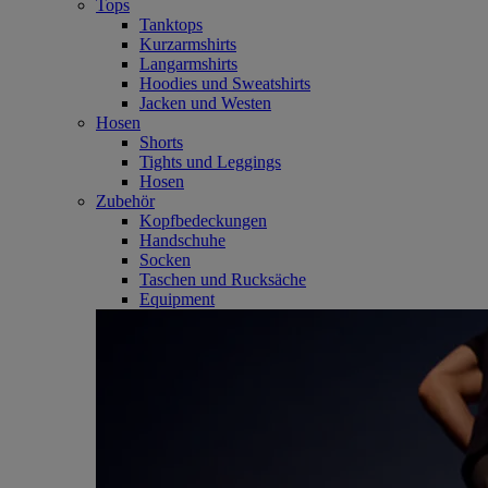
Tops
Tanktops
Kurzarmshirts
Langarmshirts
Hoodies und Sweatshirts
Jacken und Westen
Hosen
Shorts
Tights und Leggings
Hosen
Zubehör
Kopfbedeckungen
Handschuhe
Socken
Taschen und Rucksäche
Equipment