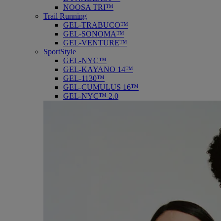
NOOSA TRI™
Trail Running
GEL-TRABUCO™
GEL-SONOMA™
GEL-VENTURE™
SportStyle
GEL-NYC™
GEL-KAYANO 14™
GEL-1130™
GEL-CUMULUS 16™
GEL-NYC™ 2.0