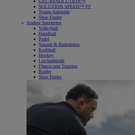
GEL-RESOLUTION™
SOLUTION SPEED™ FF
Tennis-Spielstile
Shoe Finder
Andere Sportarten
Volleyball
Handball
Padel
Squash & Badminton
Korbball
Hockey
Leichtathletik
Fitness und Training
Rugby
Shoe Finder