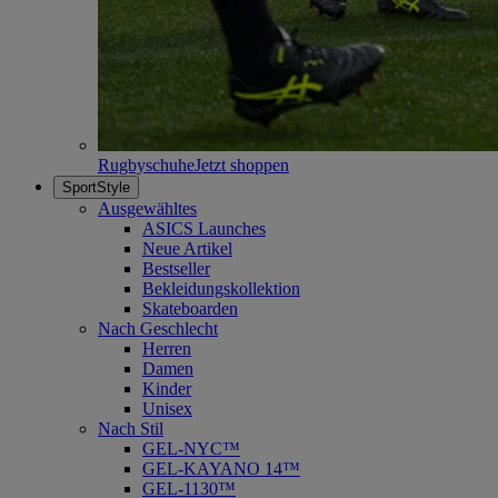
Rugbyschuhe
Jetzt shoppen
SportStyle
Ausgewähltes
ASICS Launches
Neue Artikel
Bestseller
Bekleidungskollektion
Skateboarden
Nach Geschlecht
Herren
Damen
Kinder
Unisex
Nach Stil
GEL-NYC™
GEL-KAYANO 14™
GEL-1130™