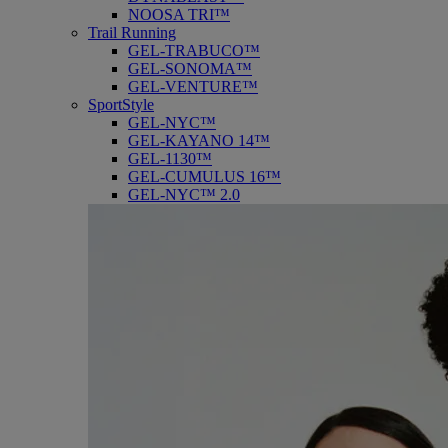
NOOSA TRI™
Trail Running
GEL-TRABUCO™
GEL-SONOMA™
GEL-VENTURE™
SportStyle
GEL-NYC™
GEL-KAYANO 14™
GEL-1130™
GEL-CUMULUS 16™
GEL-NYC™ 2.0