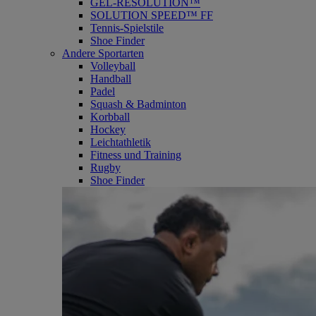
GEL-RESOLUTION™
SOLUTION SPEED™ FF
Tennis-Spielstile
Shoe Finder
Andere Sportarten
Volleyball
Handball
Padel
Squash & Badminton
Korbball
Hockey
Leichtathletik
Fitness und Training
Rugby
Shoe Finder