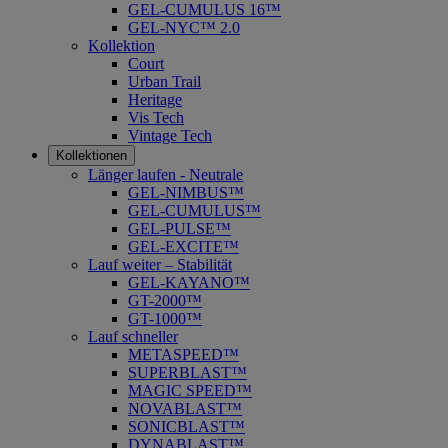
GEL-CUMULUS 16™
GEL-NYC™ 2.0
Kollektion
Court
Urban Trail
Heritage
Vis Tech
Vintage Tech
Kollektionen
Länger laufen - Neutrale
GEL-NIMBUS™
GEL-CUMULUS™
GEL-PULSE™
GEL-EXCITE™
Lauf weiter – Stabilität
GEL-KAYANO™
GT-2000™
GT-1000™
Lauf schneller
METASPEED™
SUPERBLAST™
MAGIC SPEED™
NOVABLAST™
SONICBLAST™
DYNABLAST™