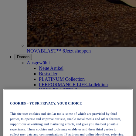
NOVABLAST™ 6
Jetzt shoppen
Damen
Ausgewählt
Neue Artikel
Bestseller
PLATINUM Collection
PERFORMANCE LIFE-kollektion
NOVABLAST™ 6
Schuhe
Laufen
COOKIES – YOUR PRIVACY, YOUR CHOICE
Trailrunning
Tennis
This site uses cookies and similar tools, some of which are provided by third
Volleyball
parties, to operate and improve our site, enable social media and other features,
Handball
support our advertising and marketing efforts, and give you the best possible
Padel
experience. These cookies and tools may enable us and these third parties to
Korbball
collect user data and communications, IP address and online identifiers, referring