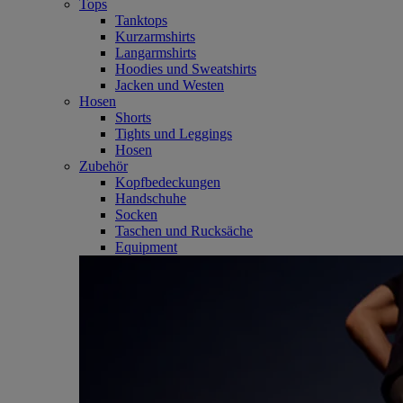
Tops
Tanktops
Kurzarmshirts
Langarmshirts
Hoodies und Sweatshirts
Jacken und Westen
Hosen
Shorts
Tights und Leggings
Hosen
Zubehör
Kopfbedeckungen
Handschuhe
Socken
Taschen und Rucksäche
Equipment