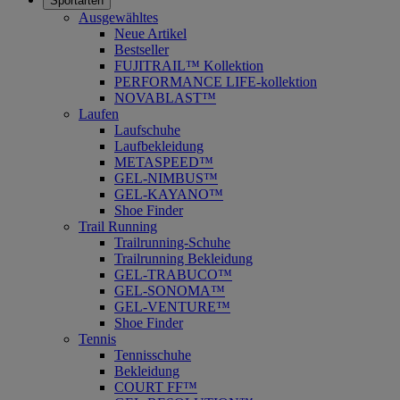
Sportarten
Ausgewähltes
Neue Artikel
Bestseller
FUJITRAIL™ Kollektion
PERFORMANCE LIFE-kollektion
NOVABLAST™
Laufen
Laufschuhe
Laufbekleidung
METASPEED™
GEL-NIMBUS™
GEL-KAYANO™
Shoe Finder
Trail Running
Trailrunning-Schuhe
Trailrunning Bekleidung
GEL-TRABUCO™
GEL-SONOMA™
GEL-VENTURE™
Shoe Finder
Tennis
Tennisschuhe
Bekleidung
COURT FF™