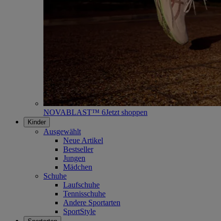
NOVABLAST™ 6
Jetzt shoppen
Kinder
Ausgewählt
Neue Artikel
Bestseller
Jungen
Mädchen
Schuhe
Laufschuhe
Tennisschuhe
Andere Sportarten
SportStyle