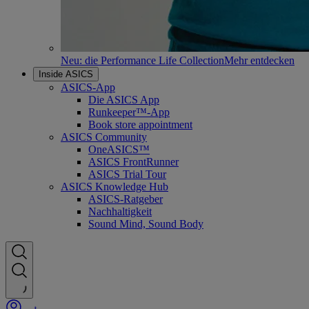
Neu: die Performance Life Collection
Mehr entdecken
Inside ASICS
ASICS-App
Die ASICS App
Runkeeper™-App
Book store appointment
ASICS Community
OneASICS™
ASICS FrontRunner
ASICS Trial Tour
ASICS Knowledge Hub
ASICS-Ratgeber
Nachhaltigkeit
Sound Mind, Sound Body