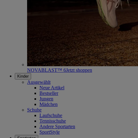
NOVABLAST™ 6
Jetzt shoppen
Kinder
Ausgewählt
Neue Artikel
Bestseller
Jungen
Mädchen
Schuhe
Laufschuhe
Tennisschuhe
Andere Sportarten
SportStyle