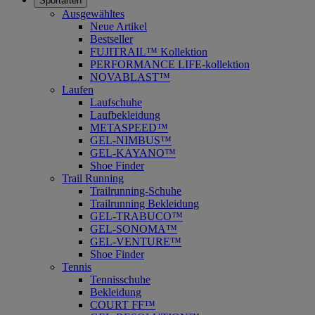
Sportarten
Ausgewähltes
Neue Artikel
Bestseller
FUJITRAIL™ Kollektion
PERFORMANCE LIFE-kollektion
NOVABLAST™
Laufen
Laufschuhe
Laufbekleidung
METASPEED™
GEL-NIMBUS™
GEL-KAYANO™
Shoe Finder
Trail Running
Trailrunning-Schuhe
Trailrunning Bekleidung
GEL-TRABUCO™
GEL-SONOMA™
GEL-VENTURE™
Shoe Finder
Tennis
Tennisschuhe
Bekleidung
COURT FF™