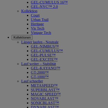
GEL-CUMULUS 16™
GEL-NYC™ 2.0
Kollektion
Court
Urban Trail
Heritage
Vis Tech
Vintage Tech
Kollektionen
Länger laufen - Neutrale
GEL-NIMBUS™
GEL-CUMULUS™
GEL-PULSE™
GEL-EXCITE™
Lauf weiter – Stabilität
GEL-KAYANO™
GT-2000™
GT-1000™
Lauf schneller
METASPEED™
SUPERBLAST™
MAGIC SPEED™
NOVABLAST™
SONICBLAST™
DYNABLAST™