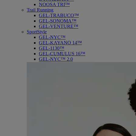
NOOSA TRI™
Trail Running
GEL-TRABUCO™
GEL-SONOMA™
GEL-VENTURE™
SportStyle
GEL-NYC™
GEL-KAYANO 14™
GEL-1130™
GEL-CUMULUS 16™
GEL-NYC™ 2.0