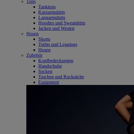
Tops
Tanktops
Kurzarmshirts
Langarmshirts
Hoodies und Sweatshirts
Jacken und Westen
Hosen
Shorts
Tights und Leggings
Hosen
Zubehör
Kopfbedeckungen
Handschuhe
Socken
Taschen und Rucksäche
Equipment