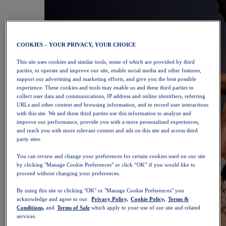
COOKIES – YOUR PRIVACY, YOUR CHOICE
This site uses cookies and similar tools, some of which are provided by third
parties, to operate and improve our site, enable social media and other features,
support our advertising and marketing efforts, and give you the best possible
experience. These cookies and tools may enable us and these third parties to
collect user data and communications, IP address and online identifiers, referring
URLs and other content and browsing information, and to record user interactions
with this site. We and these third parties use this information to analyze and
improve our performance, provide you with a more personalized experiences,
and reach you with more relevant content and ads on this site and across third
party sites.
You can review and change your preferences for certain cookies used on our site
by clicking "Manage Cookie Preferences" or click “OK” if you would like to
proceed without changing your preferences.
By using this site or clicking "OK" or "Manage Cookie Preferences" you
acknowledge and agree to our
Privacy Policy,
Cookie Policy,
Terms &
Conditions,
and
Terms of Sale
which apply to your use of our site and related
services.