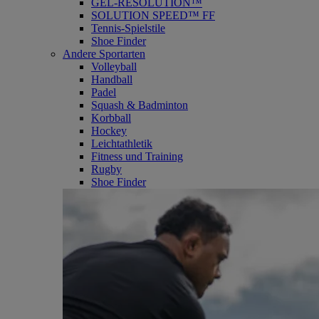
GEL-RESOLUTION™
SOLUTION SPEED™ FF
Tennis-Spielstile
Shoe Finder
Andere Sportarten
Volleyball
Handball
Padel
Squash & Badminton
Korbball
Hockey
Leichtathletik
Fitness und Training
Rugby
Shoe Finder