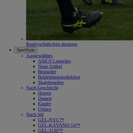
Rugbyschuhe
Jetzt shoppen
SportStyle
Ausgewähltes
ASICS Launches
Neue Artikel
Bestseller
Bekleidungskollektion
Skateboarden
Nach Geschlecht
Herren
Damen
Kinder
Unisex
Nach Stil
GEL-NYC™
GEL-KAYANO 14™
GEL-1130™