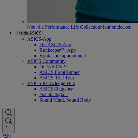
Neu: die Performance Life Collection
Mehr entdecken
Inside ASICS
ASICS-App
Die ASICS App
Runkeeper™-App
Book store appointment
ASICS Community
OneASICS™
ASICS FrontRunner
ASICS Trial Tour
ASICS Knowledge Hub
ASICS-Ratgeber
Nachhaltigkeit
Sound Mind, Sound Body