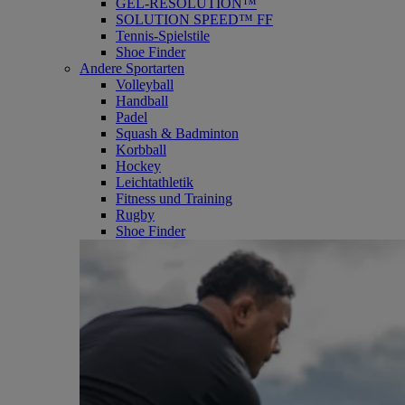
GEL-RESOLUTION™
SOLUTION SPEED™ FF
Tennis-Spielstile
Shoe Finder
Andere Sportarten
Volleyball
Handball
Padel
Squash & Badminton
Korbball
Hockey
Leichtathletik
Fitness und Training
Rugby
Shoe Finder