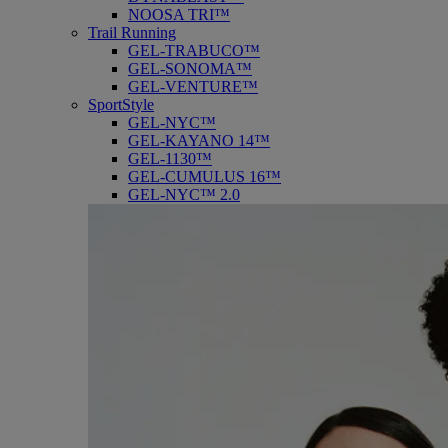
NOOSA TRI™
Trail Running
GEL-TRABUCO™
GEL-SONOMA™
GEL-VENTURE™
SportStyle
GEL-NYC™
GEL-KAYANO 14™
GEL-1130™
GEL-CUMULUS 16™
GEL-NYC™ 2.0