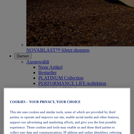
NOVABLAST™ 6
Jetzt shoppen
Damen
Ausgewählt
Neue Artikel
Bestseller
PLATINUM Collection
PERFORMANCE LIFE-kollektion
NOVABLAST™ 6
Schuhe
Laufen
COOKIES – YOUR PRIVACY, YOUR CHOICE
Trailrunning
Tennis
This site uses cookies and similar tools, some of which are provided by third
Volleyball
parties, to operate and improve our site, enable social media and other features,
Handball
support our advertising and marketing efforts, and give you the best possible
Padel
experience. These cookies and tools may enable us and these third parties to
Korbball
collect user data and communications, IP address and online identifiers, referring