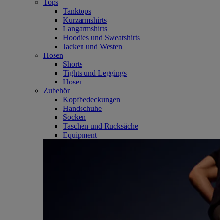
Tops
Tanktops
Kurzarmshirts
Langarmshirts
Hoodies und Sweatshirts
Jacken und Westen
Hosen
Shorts
Tights und Leggings
Hosen
Zubehör
Kopfbedeckungen
Handschuhe
Socken
Taschen und Rucksäche
Equipment