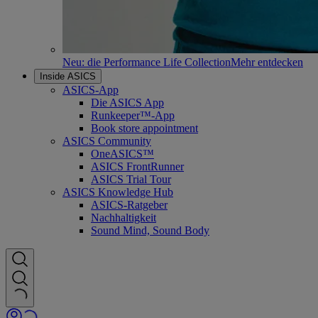
Neu: die Performance Life Collection
Mehr entdecken
Inside ASICS
ASICS-App
Die ASICS App
Runkeeper™-App
Book store appointment
ASICS Community
OneASICS™
ASICS FrontRunner
ASICS Trial Tour
ASICS Knowledge Hub
ASICS-Ratgeber
Nachhaltigkeit
Sound Mind, Sound Body