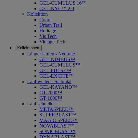
GEL-CUMULUS 16™
GEL-NYC™ 2.0
Kollektion
Court
Urban Trail
Heritage
Vis Tech
Vintage Tech
Kollektionen
Länger laufen - Neutrale
GEL-NIMBUS™
GEL-CUMULUS™
GEL-PULSE™
GEL-EXCITE™
Lauf weiter – Stabilität
GEL-KAYANO™
GT-2000™
GT-1000™
Lauf schneller
METASPEED™
SUPERBLAST™
MAGIC SPEED™
NOVABLAST™
SONICBLAST™
DYNABLAST™