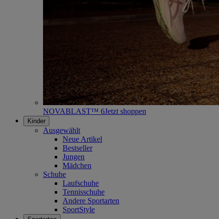
NOVABLAST™ 6
Jetzt shoppen
Kinder
Ausgewählt
Neue Artikel
Bestseller
Jungen
Mädchen
Schuhe
Laufschuhe
Tennisschuhe
Andere Sportarten
SportStyle