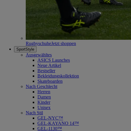
Rugbyschuhe
Jetzt shoppen
SportStyle
Ausgewähltes
ASICS Launches
Neue Artikel
Bestseller
Bekleidungskollektion
Skateboarden
Nach Geschlecht
Herren
Damen
Kinder
Unisex
Nach Stil
GEL-NYC™
GEL-KAYANO 14™
GEL-1130™