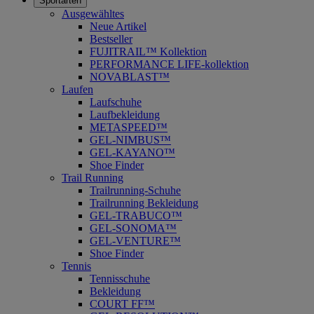
Sportarten
Ausgewähltes
Neue Artikel
Bestseller
FUJITRAIL™ Kollektion
PERFORMANCE LIFE-kollektion
NOVABLAST™
Laufen
Laufschuhe
Laufbekleidung
METASPEED™
GEL-NIMBUS™
GEL-KAYANO™
Shoe Finder
Trail Running
Trailrunning-Schuhe
Trailrunning Bekleidung
GEL-TRABUCO™
GEL-SONOMA™
GEL-VENTURE™
Shoe Finder
Tennis
Tennisschuhe
Bekleidung
COURT FF™