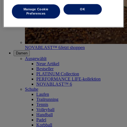
Manage Cookie
OK
Preferences
NOVABLAST™ 6
Jetzt shoppen
Damen
Ausgewählt
Neue Artikel
Bestseller
PLATINUM Collection
PERFORMANCE LIFE-kollektion
NOVABLAST™ 6
Schuhe
Laufen
Trailrunning
Tennis
Volleyball
Handball
Padel
Korbball