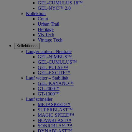
GEL-CUMULUS 16™
GEL-NYC™ 2.0
Kollektion
Court
Urban Trail
Heritage
Vis Tech
Vintage Tech
Kollektionen
Länger laufen - Neutrale
GEL-NIMBUS™
GEL-CUMULUS™
GEL-PULSE™
GEL-EXCITE™
Lauf weiter – Stabilität
GEL-KAYANO™
GT-2000™
GT-1000™
Lauf schneller
METASPEED™
SUPERBLAST™
MAGIC SPEED™
NOVABLAST™
SONICBLAST™
DYNABLAST™