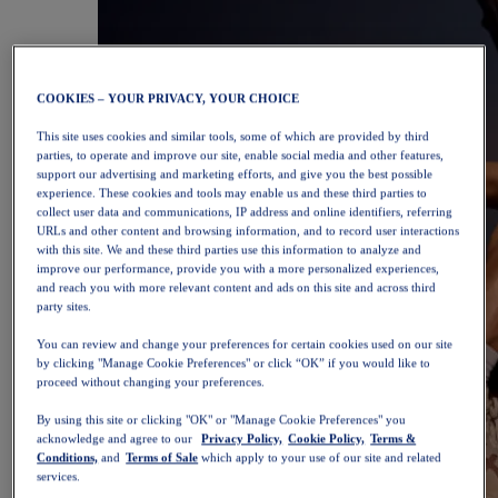
COOKIES – YOUR PRIVACY, YOUR CHOICE
This site uses cookies and similar tools, some of which are provided by third
parties, to operate and improve our site, enable social media and other features,
support our advertising and marketing efforts, and give you the best possible
experience. These cookies and tools may enable us and these third parties to
collect user data and communications, IP address and online identifiers, referring
URLs and other content and browsing information, and to record user interactions
with this site. We and these third parties use this information to analyze and
improve our performance, provide you with a more personalized experiences,
and reach you with more relevant content and ads on this site and across third
party sites.
You can review and change your preferences for certain cookies used on our site
by clicking "Manage Cookie Preferences" or click “OK” if you would like to
proceed without changing your preferences.
By using this site or clicking "OK" or "Manage Cookie Preferences" you
acknowledge and agree to our
Privacy Policy,
Cookie Policy,
Terms &
Conditions,
and
Terms of Sale
which apply to your use of our site and related
services.