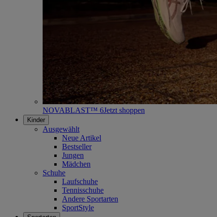
NOVABLAST™ 6
Jetzt shoppen
Kinder
Ausgewählt
Neue Artikel
Bestseller
Jungen
Mädchen
Schuhe
Laufschuhe
Tennisschuhe
Andere Sportarten
SportStyle