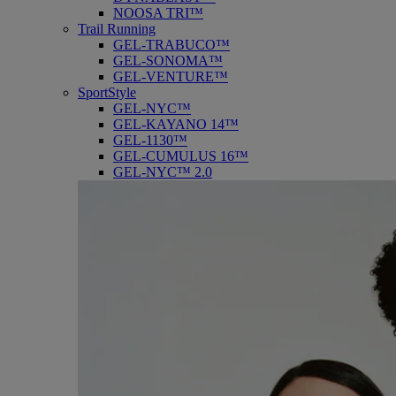
NOOSA TRI™
Trail Running
GEL-TRABUCO™
GEL-SONOMA™
GEL-VENTURE™
SportStyle
GEL-NYC™
GEL-KAYANO 14™
GEL-1130™
GEL-CUMULUS 16™
GEL-NYC™ 2.0