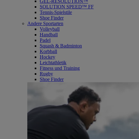
GEL-RESOLUTION™
SOLUTION SPEED™ FF
Tennis-Spielstile
Shoe Finder
Andere Sportarten
Volleyball
Handball
Padel
Squash & Badminton
Korbball
Hockey
Leichtathletik
Fitness und Training
Rugby
Shoe Finder