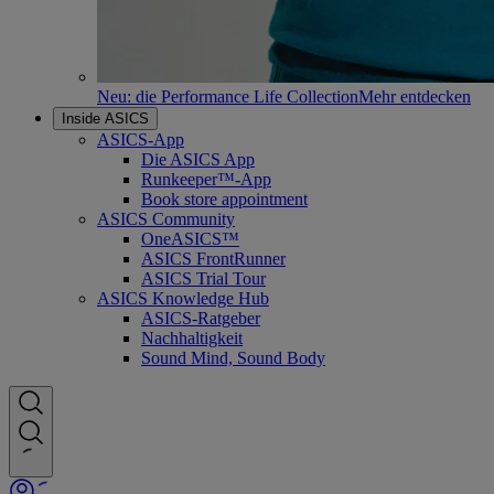
Neu: die Performance Life Collection
Mehr entdecken
Inside ASICS
ASICS-App
Die ASICS App
Runkeeper™-App
Book store appointment
ASICS Community
OneASICS™
ASICS FrontRunner
ASICS Trial Tour
ASICS Knowledge Hub
ASICS-Ratgeber
Nachhaltigkeit
Sound Mind, Sound Body