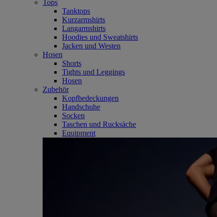
Tops
Tanktops
Kurzarmshirts
Langarmshirts
Hoodies und Sweatshirts
Jacken und Westen
Hosen
Shorts
Tights und Leggings
Hosen
Zubehör
Kopfbedeckungen
Handschuhe
Socken
Taschen und Rucksäche
Equipment