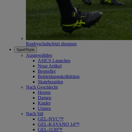
Rugbyschuhe
Jetzt shoppen
SportStyle
Ausgewähltes
ASICS Launches
Neue Artikel
Bestseller
Bekleidungskollektion
Skateboarden
Nach Geschlecht
Herren
Damen
Kinder
Unisex
Nach Stil
GEL-NYC™
GEL-KAYANO 14™
GEL-1130™