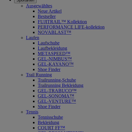
Sportarten
Ausgewähltes
Neue Artikel
Bestseller
FUJITRAIL™ Kollektion
PERFORMANCE LIFE-kollektion
NOVABLAST™
Laufen
Laufschuhe
Laufbekleidung
METASPEED™
GEL-NIMBUS™
GEL-KAYANO™
Shoe Finder
Trail Running
Trailrunning-Schuhe
Trailrunning Bekleidung
GEL-TRABUCO™
GEL-SONOMA™
GEL-VENTURE™
Shoe Finder
Tennis
Tennisschuhe
Bekleidung
COURT FF™