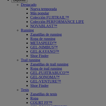
Deportes
Destacado
Nueva temporada
Más popular
Colección FUJITRAIL™
Colección PERFORMANCE LIFE
NOVABLAST™
Running
Zapatillas de running
Ropa de running
METASPEED™
GEL-NIMBUS™
GEL-KAYANO™
Shoe Finder
Trail running
Zapatillas de trail running
Ropa de trail running
GEL-FUJITRABUCO™
GEL-SONOMA™
GEL-VENTURE™
Shoe Finder
Tenis
Zapatillas de tenis
Ropa
COURT FF™