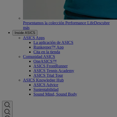
Presentamos la colección Performance Life
Descubre
más
Inside ASICS
ASICS Apps
La aplicación de ASICS
Runkeeper™ App
Cita en la tienda
Comunidad ASICS
OneASICS™
ASICS FrontRunner
ASICS Tennis Academy
ASICS Trial Tour
ASICS Knowledge Hub
ASICS Advice
Sustentabilidad
Sound Mind, Sound Body