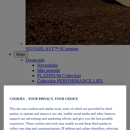
NOVABLAST™ 6
Comprar
Mujer
Destacado
Novedades
Más popular
PLATINUM Collection
Colección PERFORMANCE LIFE
NOVABLAST™ 6
Zapatillas
Running
COOKIES – YOUR PRIVACY, YOUR CHOICE
Trail Running
Tenis
This site uses cookies and similar tools, some of which are provided by third
Voleibol
parties, to operate and improve our site, enable social media and other features,
Balonmano
support our advertising and marketing efforts, and give you the best possible
Pádel
experience. These cookies and tools may enable us and these third parties to
Netball
collect user data and communications, IP address and online identifiers, referring