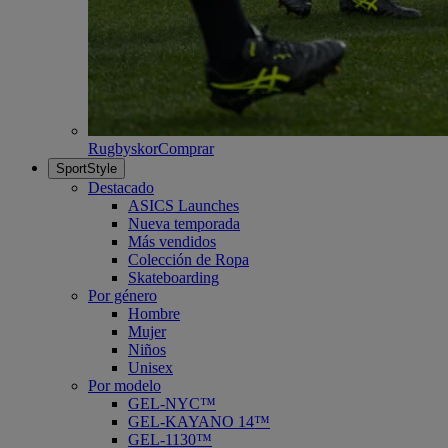
Rugbyskor
Comprar
SportStyle
Destacado
ASICS Launches
Nueva temporada
Más vendidos
Colección de Ropa
Skateboarding
Por género
Hombre
Mujer
Niños
Unisex
Por modelo
GEL-NYC™
GEL-KAYANO 14™
GEL-1130™