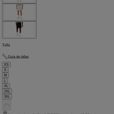
Talla
Guía de tallas
XS
S
M
L
XL
2XL
3XL
.
.
.