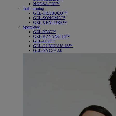
NOOSA TRI™
Trail running
GEL-TRABUCO™
GEL-SONOMA™
GEL-VENTURE™
SportStyle
GEL-NYC™
GEL-KAYANO 14™
GEL-1130™
GEL-CUMULUS 16™
GEL-NYC™ 2.0