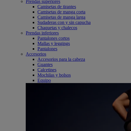
Prendas superiores
Camisetas de tirantes
Camisetas de manga corta
Camisetas de manga larga
Sudaderas con y sin capucha
Chaquetas y chalecos
Prendas inferiores
Pantalones cortos
Mallas y leggings
Pantalones
Accesorios
Accesorios para la cabeza
Guantes
Calcetines
Mochilas y bolsos
Equipo