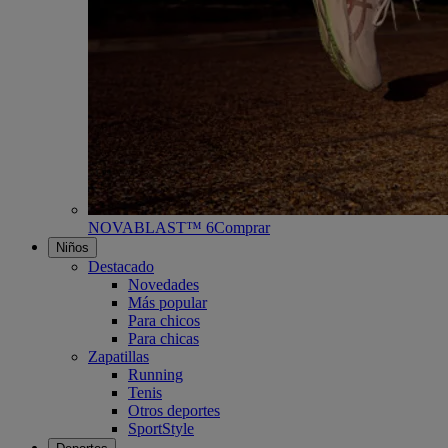
NOVABLAST™ 6
Comprar
Niños
Destacado
Novedades
Más popular
Para chicos
Para chicas
Zapatillas
Running
Tenis
Otros deportes
SportStyle