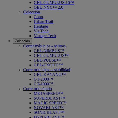
GEL-CUMULUS 16™
GEL-NYC™ 2.0
Colección
Court
Urban Trail
Heritage
Vis Tech
Vintage Tech
Colección
Correr más lejos - neutras
GEL-NIMBUS™
GEL-CUMULUS™
GEL-PULSE™
GEL-EXCITE™
Corre más lejos - estabilidad
GEL-KAYANO™
GT-2000™
GT-1000™
Corre más rápido
METASPEED™
SUPERBLAST™
MAGIC SPEED™
NOVABLAST™
SONICBLAST™
DYNABLAST™