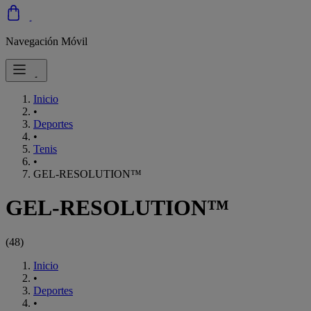
Navegación Móvil
Inicio
•
Deportes
•
Tenis
•
GEL-RESOLUTION™
GEL-RESOLUTION™
(
48
)
Inicio
•
Deportes
•