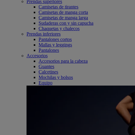
Prendas superiores
Camisetas de tirantes
Camisetas de manga corta
Camisetas de manga larga
Sudaderas con y sin capucha
Chaquetas y chalecos
Prendas inferiores
Pantalones cortos
Mallas y leggings
Pantalones
Accesorios
Accesorios para la cabeza
Guantes
Calcetines
Mochilas y bolsos
Equipo