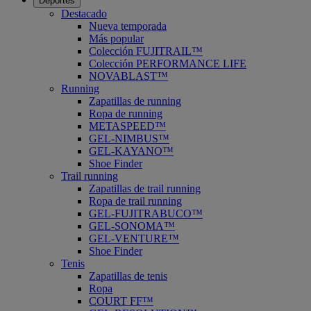
Deportes
Destacado
Nueva temporada
Más popular
Colección FUJITRAIL™
Colección PERFORMANCE LIFE
NOVABLAST™
Running
Zapatillas de running
Ropa de running
METASPEED™
GEL-NIMBUS™
GEL-KAYANO™
Shoe Finder
Trail running
Zapatillas de trail running
Ropa de trail running
GEL-FUJITRABUCO™
GEL-SONOMA™
GEL-VENTURE™
Shoe Finder
Tenis
Zapatillas de tenis
Ropa
COURT FF™