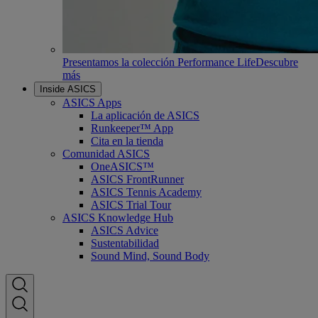
Presentamos la colección Performance Life
Descubre
más
Inside ASICS
ASICS Apps
La aplicación de ASICS
Runkeeper™ App
Cita en la tienda
Comunidad ASICS
OneASICS™
ASICS FrontRunner
ASICS Tennis Academy
ASICS Trial Tour
ASICS Knowledge Hub
ASICS Advice
Sustentabilidad
Sound Mind, Sound Body