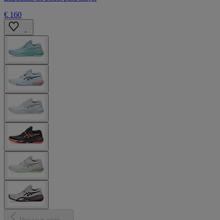
€ 160