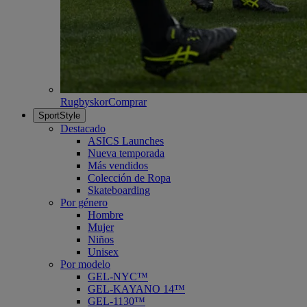
Rugbyskor
Comprar
SportStyle
Destacado
ASICS Launches
Nueva temporada
Más vendidos
Colección de Ropa
Skateboarding
Por género
Hombre
Mujer
Niños
Unisex
Por modelo
GEL-NYC™
GEL-KAYANO 14™
GEL-1130™