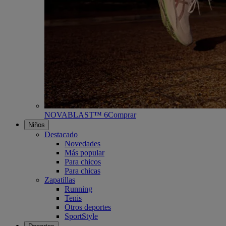
NOVABLAST™ 6
Comprar
Niños
Destacado
Novedades
Más popular
Para chicos
Para chicas
Zapatillas
Running
Tenis
Otros deportes
SportStyle