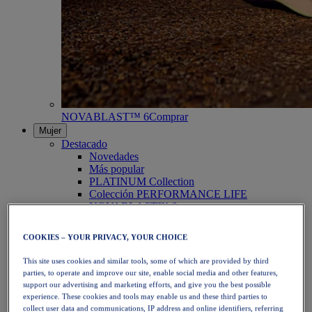
NOVABLAST™ 6
Comprar
Mujer
Destacado
Novedades
Más popular
PLATINUM Collection
Colección PERFORMANCE LIFE
NOVABLAST™ 6
Zapatillas
Running
COOKIES – YOUR PRIVACY, YOUR CHOICE
Trail Running
Tenis
This site uses cookies and similar tools, some of which are provided by third
Voleibol
parties, to operate and improve our site, enable social media and other features,
Balonmano
support our advertising and marketing efforts, and give you the best possible
Pádel
experience. These cookies and tools may enable us and these third parties to
Netball
collect user data and communications, IP address and online identifiers, referring