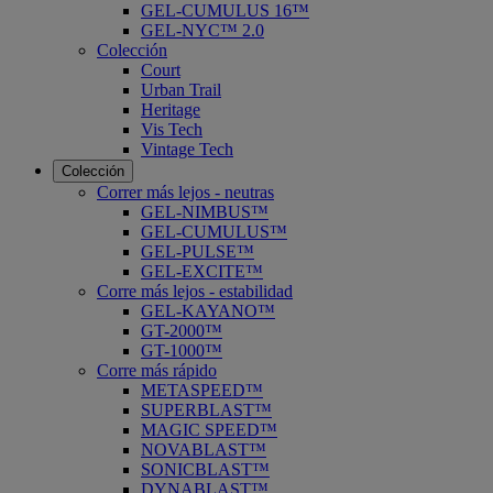
GEL-CUMULUS 16™
GEL-NYC™ 2.0
Colección
Court
Urban Trail
Heritage
Vis Tech
Vintage Tech
Colección
Correr más lejos - neutras
GEL-NIMBUS™
GEL-CUMULUS™
GEL-PULSE™
GEL-EXCITE™
Corre más lejos - estabilidad
GEL-KAYANO™
GT-2000™
GT-1000™
Corre más rápido
METASPEED™
SUPERBLAST™
MAGIC SPEED™
NOVABLAST™
SONICBLAST™
DYNABLAST™