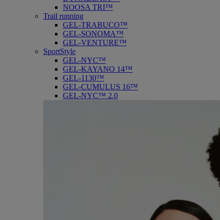
NOOSA TRI™
Trail running
GEL-TRABUCO™
GEL-SONOMA™
GEL-VENTURE™
SportStyle
GEL-NYC™
GEL-KAYANO 14™
GEL-1130™
GEL-CUMULUS 16™
GEL-NYC™ 2.0