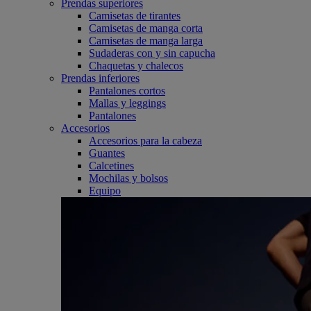
Prendas superiores
Camisetas de tirantes
Camisetas de manga corta
Camisetas de manga larga
Sudaderas con y sin capucha
Chaquetas y chalecos
Prendas inferiores
Pantalones cortos
Mallas y leggings
Pantalones
Accesorios
Accesorios para la cabeza
Guantes
Calcetines
Mochilas y bolsos
Equipo