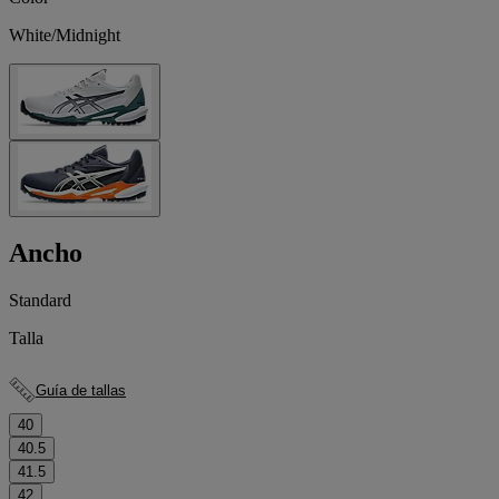
White/Midnight
Ancho
Standard
Talla
Guía de tallas
40
40.5
41.5
42