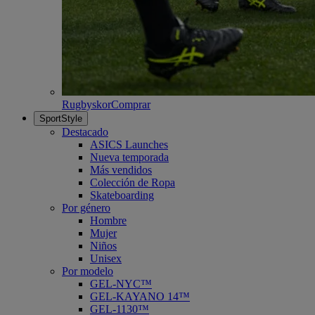
Rugbyskor
Comprar
SportStyle
Destacado
ASICS Launches
Nueva temporada
Más vendidos
Colección de Ropa
Skateboarding
Por género
Hombre
Mujer
Niños
Unisex
Por modelo
GEL-NYC™
GEL-KAYANO 14™
GEL-1130™