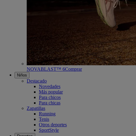
NOVABLAST™ 6
Comprar
Niños
Destacado
Novedades
Más popular
Para chicos
Para chicas
Zapatillas
Running
Tenis
Otros deportes
SportStyle