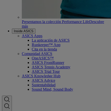
Presentamos la colección Performance Life
Descubre
más
Inside ASICS
ASICS Apps
La aplicación de ASICS
Runkeeper™ App
Cita en la tienda
Comunidad ASICS
OneASICS™
ASICS FrontRunner
ASICS Tennis Academy
ASICS Trial Tour
ASICS Knowledge Hub
ASICS Advice
Sustentabilidad
Sound Mind, Sound Body