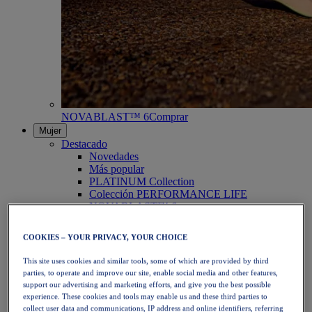
NOVABLAST™ 6
Comprar
Mujer
Destacado
Novedades
Más popular
PLATINUM Collection
Colección PERFORMANCE LIFE
NOVABLAST™ 6
Zapatillas
Running
COOKIES – YOUR PRIVACY, YOUR CHOICE
Trail Running
Tenis
This site uses cookies and similar tools, some of which are provided by third
Voleibol
parties, to operate and improve our site, enable social media and other features,
Balonmano
support our advertising and marketing efforts, and give you the best possible
Pádel
experience. These cookies and tools may enable us and these third parties to
Netball
collect user data and communications, IP address and online identifiers, referring