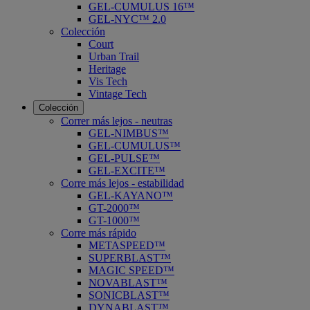
GEL-CUMULUS 16™
GEL-NYC™ 2.0
Colección
Court
Urban Trail
Heritage
Vis Tech
Vintage Tech
Colección
Correr más lejos - neutras
GEL-NIMBUS™
GEL-CUMULUS™
GEL-PULSE™
GEL-EXCITE™
Corre más lejos - estabilidad
GEL-KAYANO™
GT-2000™
GT-1000™
Corre más rápido
METASPEED™
SUPERBLAST™
MAGIC SPEED™
NOVABLAST™
SONICBLAST™
DYNABLAST™