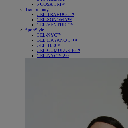
NOOSA TRI™
Trail running
GEL-TRABUCO™
GEL-SONOMA™
GEL-VENTURE™
SportStyle
GEL-NYC™
GEL-KAYANO 14™
GEL-1130™
GEL-CUMULUS 16™
GEL-NYC™ 2.0