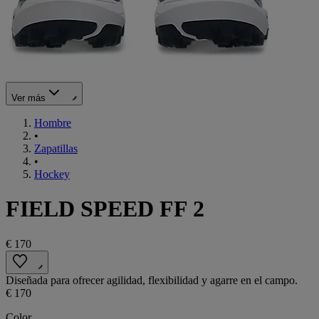
Ver más
Hombre
•
Zapatillas
•
Hockey
FIELD SPEED FF 2
€ 170
Diseñada para ofrecer agilidad, flexibilidad y agarre en el campo.
€ 170
Color