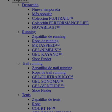
Deportes
Destacado
Nueva temporada
Más popular
Colección FUJITRAIL™
Colección PERFORMANCE LIFE
NOVABLAST™
Running
Zapatillas de running
Ropa de running
METASPEED™
GEL-NIMBUS™
GEL-KAYANO™
Shoe Finder
Trail running
Zapatillas de trail running
Ropa de trail running
GEL-FUJITRABUCO™
GEL-SONOMA™
GEL-VENTURE™
Shoe Finder
Tenis
Zapatillas de tenis
Ropa
COURT FF™