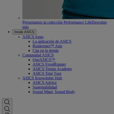
Presentamos la colección Performance Life
Descubre
más
Inside ASICS
ASICS Apps
La aplicación de ASICS
Runkeeper™ App
Cita en la tienda
Comunidad ASICS
OneASICS™
ASICS FrontRunner
ASICS Tennis Academy
ASICS Trial Tour
ASICS Knowledge Hub
ASICS Advice
Sustentabilidad
Sound Mind, Sound Body