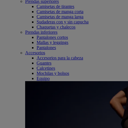
Prendas superiores
Camisetas de tirantes
Camisetas de manga corta
Camisetas de manga larga
Sudaderas con y sin capucha
Chaquetas y chalecos
Prendas inferiores
Pantalones cortos
Mallas y leggings
Pantalones
Accesorios
Accesorios para la cabeza
Guantes
Calcetines
Mochilas y bolsos
Equipo