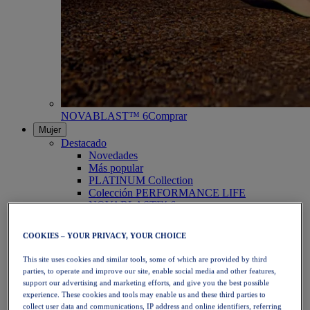
NOVABLAST™ 6
Comprar
Mujer
Destacado
Novedades
Más popular
PLATINUM Collection
Colección PERFORMANCE LIFE
NOVABLAST™ 6
Zapatillas
Running
COOKIES – YOUR PRIVACY, YOUR CHOICE
Trail Running
Tenis
This site uses cookies and similar tools, some of which are provided by third
Voleibol
parties, to operate and improve our site, enable social media and other features,
Balonmano
support our advertising and marketing efforts, and give you the best possible
Pádel
experience. These cookies and tools may enable us and these third parties to
Netball
collect user data and communications, IP address and online identifiers, referring