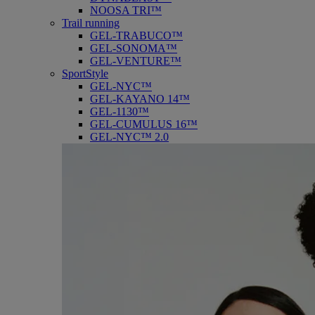
NOOSA TRI™
Trail running
GEL-TRABUCO™
GEL-SONOMA™
GEL-VENTURE™
SportStyle
GEL-NYC™
GEL-KAYANO 14™
GEL-1130™
GEL-CUMULUS 16™
GEL-NYC™ 2.0