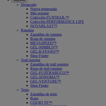
Deportes
Destacado
Nueva temporada
Más popular
Colección FUJITRAIL™
Colección PERFORMANCE LIFE
NOVABLAST™
Running
Zapatillas de running
Ropa de running
METASPEED™
GEL-NIMBUS™
GEL-KAYANO™
Shoe Finder
Trail running
Zapatillas de trail running
Ropa de trail running
GEL-FUJITRABUCO™
GEL-SONOMA™
GEL-VENTURE™
Shoe Finder
Tenis
Zapatillas de tenis
Ropa
COURT FF™