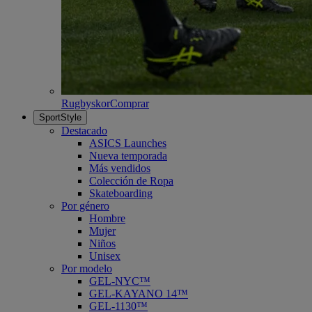
Rugbyskor
Comprar
SportStyle
Destacado
ASICS Launches
Nueva temporada
Más vendidos
Colección de Ropa
Skateboarding
Por género
Hombre
Mujer
Niños
Unisex
Por modelo
GEL-NYC™
GEL-KAYANO 14™
GEL-1130™