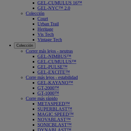
GEL-CUMULUS 16™
GEL-NYC™ 2.0
Colección
Court
Urban Trail
Heritage
Vis Tech
Vintage Tech
Colección
Correr más lejos - neutras
GEL-NIMBUS™
GEL-CUMULUS™
GEL-PULSE™
GEL-EXCITE™
Corre más lejos - estabilidad
GEL-KAYANO™
GT-2000™
GT-1000™
Corre más rápido
METASPEED™
SUPERBLAST™
MAGIC SPEED™
NOVABLAST™
SONICBLAST™
DYNABLAST™