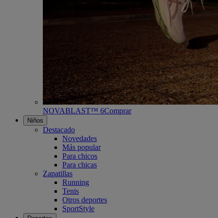
NOVABLAST™ 6
Comprar
Niños
Destacado
Novedades
Más popular
Para chicos
Para chicas
Zapatillas
Running
Tenis
Otros deportes
SportStyle