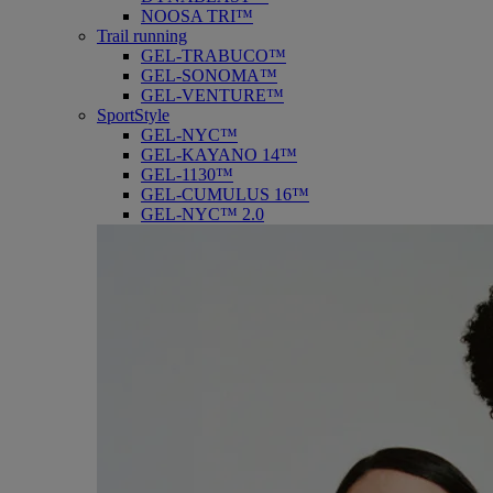
NOOSA TRI™
Trail running
GEL-TRABUCO™
GEL-SONOMA™
GEL-VENTURE™
SportStyle
GEL-NYC™
GEL-KAYANO 14™
GEL-1130™
GEL-CUMULUS 16™
GEL-NYC™ 2.0