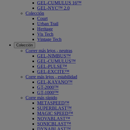
GEL-CUMULUS 16™
GEL-NYC™ 2.0
Colección
Court
Urban Trail
Heritage
Vis Tech
Vintage Tech
Colección
Correr más lejos - neutras
GEL-NIMBUS™
GEL-CUMULUS™
GEL-PULSE™
GEL-EXCITE™
Corre más lejos - estabilidad
GEL-KAYANO™
GT-2000™
GT-1000™
Corre más rápido
METASPEED™
SUPERBLAST™
MAGIC SPEED™
NOVABLAST™
SONICBLAST™
DYNABLAST™