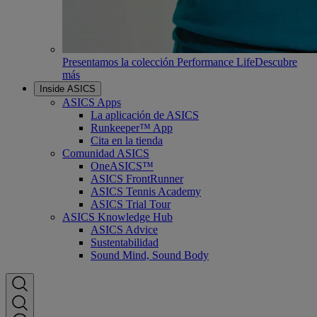
Presentamos la colección Performance Life
Descubre
más
Inside ASICS
ASICS Apps
La aplicación de ASICS
Runkeeper™ App
Cita en la tienda
Comunidad ASICS
OneASICS™
ASICS FrontRunner
ASICS Tennis Academy
ASICS Trial Tour
ASICS Knowledge Hub
ASICS Advice
Sustentabilidad
Sound Mind, Sound Body