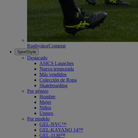
Rugbyskor
Comprar
SportStyle
Destacado
ASICS Launches
Nueva temporada
Más vendidos
Colección de Ropa
Skateboarding
Por género
Hombre
Mujer
Niños
Unisex
Por modelo
GEL-NYC™
GEL-KAYANO 14™
GEL-1130™