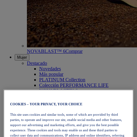
NOVABLAST™ 6
Comprar
Mujer
Destacado
Novedades
Más popular
PLATINUM Collection
Colección PERFORMANCE LIFE
NOVABLAST™ 6
Zapatillas
Running
COOKIES – YOUR PRIVACY, YOUR CHOICE
Trail Running
Tenis
This site uses cookies and similar tools, some of which are provided by third
Voleibol
parties, to operate and improve our site, enable social media and other features,
Balonmano
support our advertising and marketing efforts, and give you the best possible
Pádel
experience. These cookies and tools may enable us and these third parties to
Netball
collect user data and communications, IP address and online identifiers, referring