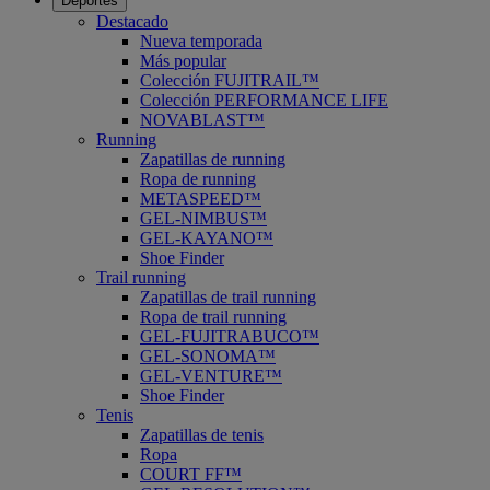
Deportes
Destacado
Nueva temporada
Más popular
Colección FUJITRAIL™
Colección PERFORMANCE LIFE
NOVABLAST™
Running
Zapatillas de running
Ropa de running
METASPEED™
GEL-NIMBUS™
GEL-KAYANO™
Shoe Finder
Trail running
Zapatillas de trail running
Ropa de trail running
GEL-FUJITRABUCO™
GEL-SONOMA™
GEL-VENTURE™
Shoe Finder
Tenis
Zapatillas de tenis
Ropa
COURT FF™