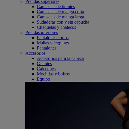
Prendas superiores
Camisetas de tirantes
Camisetas de manga corta
Camisetas de manga larga
Sudaderas con y sin capucha
Chaquetas y chalecos
Prendas inferiores
Pantalones cortos
Mallas y leggings
Pantalones
Accesorios
Accesorios para la cabeza
Guantes
Calcetines
Mochilas y bolsos
Equipo