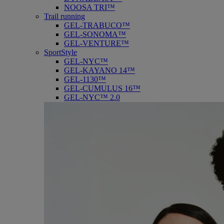
NOOSA TRI™
Trail running
GEL-TRABUCO™
GEL-SONOMA™
GEL-VENTURE™
SportStyle
GEL-NYC™
GEL-KAYANO 14™
GEL-1130™
GEL-CUMULUS 16™
GEL-NYC™ 2.0