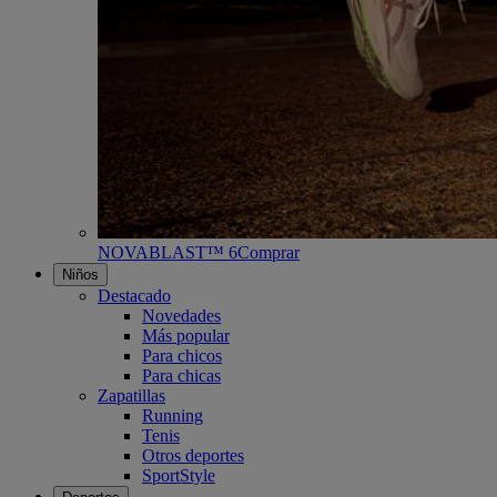
NOVABLAST™ 6
Comprar
Niños
Destacado
Novedades
Más popular
Para chicos
Para chicas
Zapatillas
Running
Tenis
Otros deportes
SportStyle