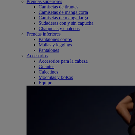
Prendas superiores
Camisetas de tirantes
Camisetas de manga corta
Camisetas de manga larga
Sudaderas con y sin capucha
Chaquetas y chalecos
Prendas inferiores
Pantalones cortos
Mallas y leggings
Pantalones
Accesorios
Accesorios para la cabeza
Guantes
Calcetines
Mochilas y bolsos
Equipo