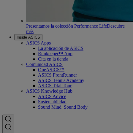
Presentamos la colección Performance Life
Descubre
más
Inside ASICS
ASICS Apps
La aplicación de ASICS
Runkeeper™ App
Cita en la tienda
Comunidad ASICS
OneASICS™
ASICS FrontRunner
ASICS Tennis Academy
ASICS Trial Tour
ASICS Knowledge Hub
ASICS Advice
Sustentabilidad
Sound Mind, Sound Body