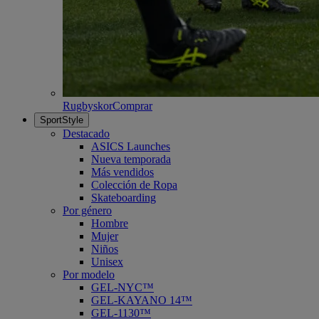
Rugbyskor
Comprar
SportStyle
Destacado
ASICS Launches
Nueva temporada
Más vendidos
Colección de Ropa
Skateboarding
Por género
Hombre
Mujer
Niños
Unisex
Por modelo
GEL-NYC™
GEL-KAYANO 14™
GEL-1130™