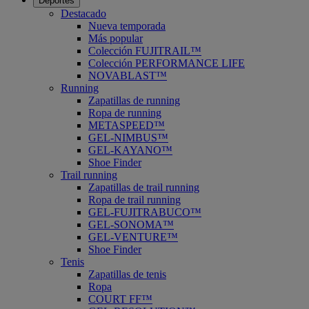
Deportes
Destacado
Nueva temporada
Más popular
Colección FUJITRAIL™
Colección PERFORMANCE LIFE
NOVABLAST™
Running
Zapatillas de running
Ropa de running
METASPEED™
GEL-NIMBUS™
GEL-KAYANO™
Shoe Finder
Trail running
Zapatillas de trail running
Ropa de trail running
GEL-FUJITRABUCO™
GEL-SONOMA™
GEL-VENTURE™
Shoe Finder
Tenis
Zapatillas de tenis
Ropa
COURT FF™