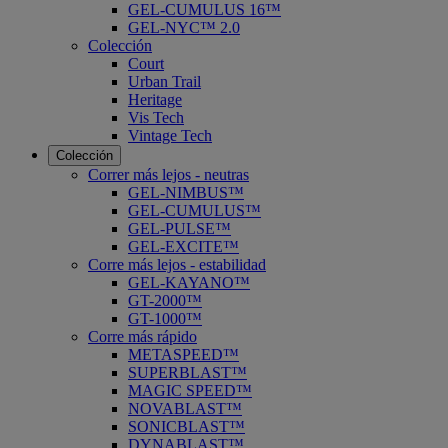
GEL-CUMULUS 16™
GEL-NYC™ 2.0
Colección
Court
Urban Trail
Heritage
Vis Tech
Vintage Tech
Colección
Correr más lejos - neutras
GEL-NIMBUS™
GEL-CUMULUS™
GEL-PULSE™
GEL-EXCITE™
Corre más lejos - estabilidad
GEL-KAYANO™
GT-2000™
GT-1000™
Corre más rápido
METASPEED™
SUPERBLAST™
MAGIC SPEED™
NOVABLAST™
SONICBLAST™
DYNABLAST™