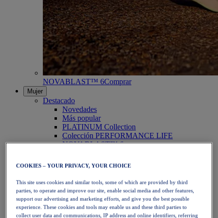
NOVABLAST™ 6
Comprar
Mujer
Destacado
Novedades
Más popular
PLATINUM Collection
Colección PERFORMANCE LIFE
NOVABLAST™ 6
Zapatillas
Running
COOKIES – YOUR PRIVACY, YOUR CHOICE
Trail Running
Tenis
This site uses cookies and similar tools, some of which are provided by third
Voleibol
parties, to operate and improve our site, enable social media and other features,
Balonmano
support our advertising and marketing efforts, and give you the best possible
Pádel
experience. These cookies and tools may enable us and these third parties to
Netball
collect user data and communications, IP address and online identifiers, referring