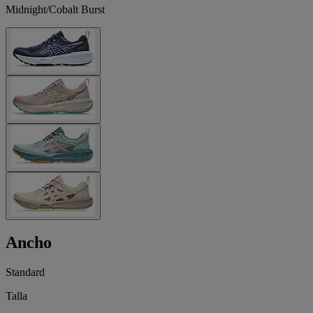
Midnight/Cobalt Burst
Ancho
Standard
Talla