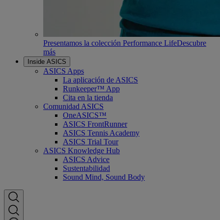
Presentamos la colección Performance Life
Descubre
más
Inside ASICS
ASICS Apps
La aplicación de ASICS
Runkeeper™ App
Cita en la tienda
Comunidad ASICS
OneASICS™
ASICS FrontRunner
ASICS Tennis Academy
ASICS Trial Tour
ASICS Knowledge Hub
ASICS Advice
Sustentabilidad
Sound Mind, Sound Body