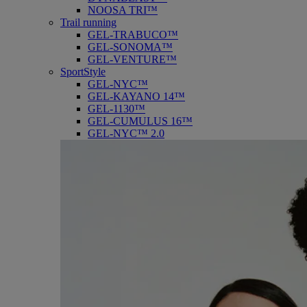
NOOSA TRI™
Trail running
GEL-TRABUCO™
GEL-SONOMA™
GEL-VENTURE™
SportStyle
GEL-NYC™
GEL-KAYANO 14™
GEL-1130™
GEL-CUMULUS 16™
GEL-NYC™ 2.0