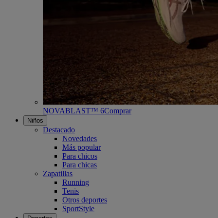
NOVABLAST™ 6
Comprar
Niños
Destacado
Novedades
Más popular
Para chicos
Para chicas
Zapatillas
Running
Tenis
Otros deportes
SportStyle