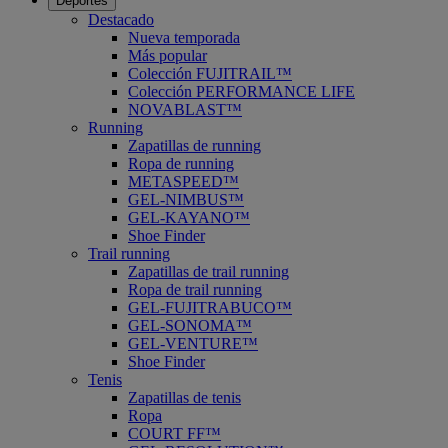
Deportes
Destacado
Nueva temporada
Más popular
Colección FUJITRAIL™
Colección PERFORMANCE LIFE
NOVABLAST™
Running
Zapatillas de running
Ropa de running
METASPEED™
GEL-NIMBUS™
GEL-KAYANO™
Shoe Finder
Trail running
Zapatillas de trail running
Ropa de trail running
GEL-FUJITRABUCO™
GEL-SONOMA™
GEL-VENTURE™
Shoe Finder
Tenis
Zapatillas de tenis
Ropa
COURT FF™