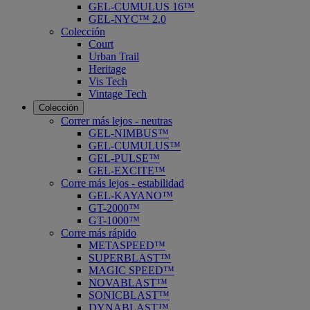
GEL-CUMULUS 16™
GEL-NYC™ 2.0
Colección
Court
Urban Trail
Heritage
Vis Tech
Vintage Tech
Colección
Correr más lejos - neutras
GEL-NIMBUS™
GEL-CUMULUS™
GEL-PULSE™
GEL-EXCITE™
Corre más lejos - estabilidad
GEL-KAYANO™
GT-2000™
GT-1000™
Corre más rápido
METASPEED™
SUPERBLAST™
MAGIC SPEED™
NOVABLAST™
SONICBLAST™
DYNABLAST™