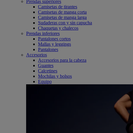
Prendas superiores
Camisetas de tirantes
Camisetas de manga corta
Camisetas de manga larga
Sudaderas con y sin capucha
Chaquetas y chalecos
Prendas inferiores
Pantalones cortos
Mallas y leggings
Pantalones
Accesorios
Accesorios para la cabeza
Guantes
Calcetines
Mochilas y bolsos
Equipo