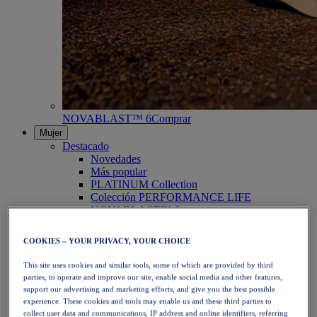
NOVABLAST™ 6
Comprar
Mujer
Destacado
Novedades
Más popular
PLATINUM Collection
Colección PERFORMANCE LIFE
NOVABLAST™ 6
Zapatillas
Running
COOKIES – YOUR PRIVACY, YOUR CHOICE
Trail Running
Tenis
This site uses cookies and similar tools, some of which are provided by third
Voleibol
parties, to operate and improve our site, enable social media and other features,
Balonmano
support our advertising and marketing efforts, and give you the best possible
Pádel
experience. These cookies and tools may enable us and these third parties to
Netball
collect user data and communications, IP address and online identifiers, referring