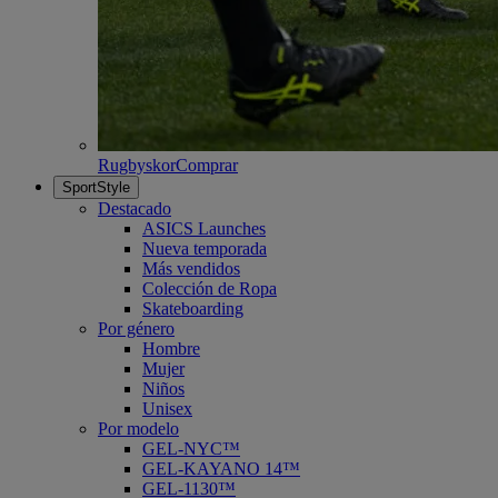
Rugbyskor
Comprar
SportStyle
Destacado
ASICS Launches
Nueva temporada
Más vendidos
Colección de Ropa
Skateboarding
Por género
Hombre
Mujer
Niños
Unisex
Por modelo
GEL-NYC™
GEL-KAYANO 14™
GEL-1130™