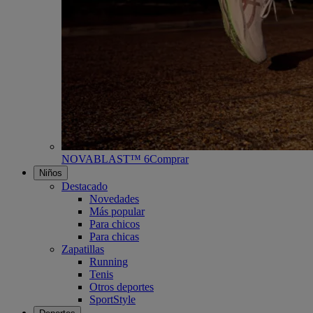
NOVABLAST™ 6
Comprar
Niños
Destacado
Novedades
Más popular
Para chicos
Para chicas
Zapatillas
Running
Tenis
Otros deportes
SportStyle