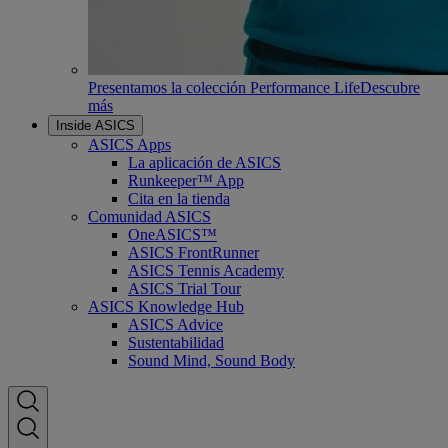
Presentamos la colección Performance Life
Descubre
más
Inside ASICS
ASICS Apps
La aplicación de ASICS
Runkeeper™ App
Cita en la tienda
Comunidad ASICS
OneASICS™
ASICS FrontRunner
ASICS Tennis Academy
ASICS Trial Tour
ASICS Knowledge Hub
ASICS Advice
Sustentabilidad
Sound Mind, Sound Body