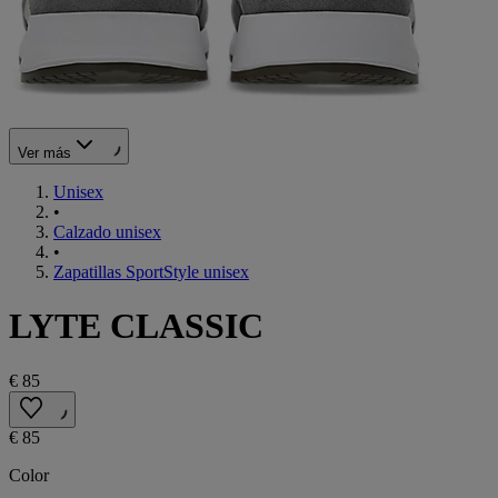
Ver más
Unisex
•
Calzado unisex
•
Zapatillas SportStyle unisex
LYTE CLASSIC
€ 85
€ 85
Color