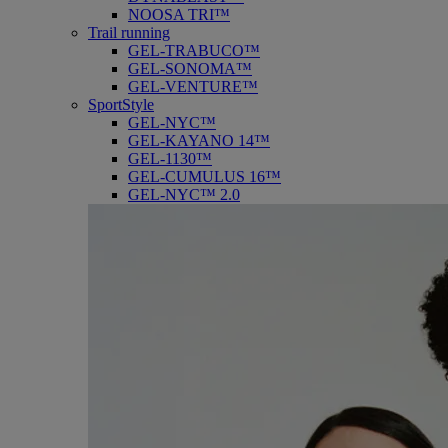
NOOSA TRI™
Trail running
GEL-TRABUCO™
GEL-SONOMA™
GEL-VENTURE™
SportStyle
GEL-NYC™
GEL-KAYANO 14™
GEL-1130™
GEL-CUMULUS 16™
GEL-NYC™ 2.0