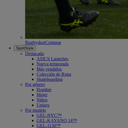
Rugbyskor
Comprar
SportStyle
Destacado
ASICS Launches
Nueva temporada
Más vendidos
Colección de Ropa
Skateboarding
Por género
Hombre
Mujer
Niños
Unisex
Por modelo
GEL-NYC™
GEL-KAYANO 14™
GEL-1130™