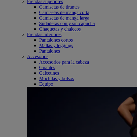
Prendas superiores
Camisetas de tirantes
Camisetas de manga corta
Camisetas de manga larga
Sudaderas con y sin capucha
Chaquetas y chalecos
Prendas inferiores
Pantalones cortos
Mallas y leggings
Pantalones
Accesorios
Accesorios para la cabeza
Guantes
Calcetines
Mochilas y bolsos
Equipo