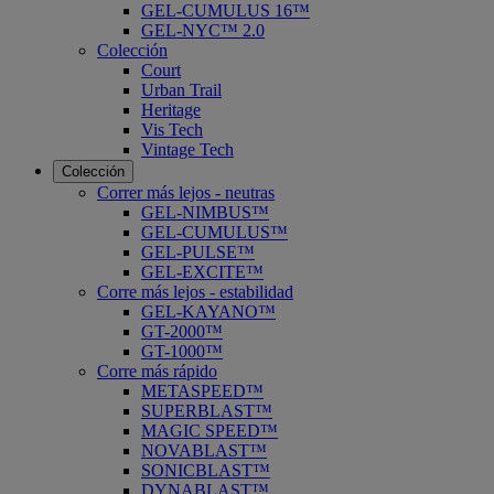
GEL-CUMULUS 16™
GEL-NYC™ 2.0
Colección
Court
Urban Trail
Heritage
Vis Tech
Vintage Tech
Colección
Correr más lejos - neutras
GEL-NIMBUS™
GEL-CUMULUS™
GEL-PULSE™
GEL-EXCITE™
Corre más lejos - estabilidad
GEL-KAYANO™
GT-2000™
GT-1000™
Corre más rápido
METASPEED™
SUPERBLAST™
MAGIC SPEED™
NOVABLAST™
SONICBLAST™
DYNABLAST™