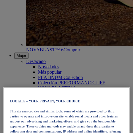
NOVABLAST™ 6
Comprar
Mujer
Destacado
Novedades
Más popular
PLATINUM Collection
Colección PERFORMANCE LIFE
NOVABLAST™ 6
Zapatillas
Running
COOKIES – YOUR PRIVACY, YOUR CHOICE
Trail Running
Tenis
This site uses cookies and similar tools, some of which are provided by third
Voleibol
parties, to operate and improve our site, enable social media and other features,
Balonmano
support our advertising and marketing efforts, and give you the best possible
Pádel
experience. These cookies and tools may enable us and these third parties to
Netball
collect user data and communications, IP address and online identifiers, referring