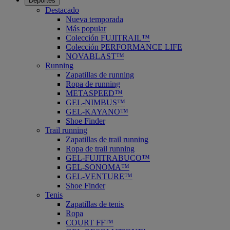
Deportes
Destacado
Nueva temporada
Más popular
Colección FUJITRAIL™
Colección PERFORMANCE LIFE
NOVABLAST™
Running
Zapatillas de running
Ropa de running
METASPEED™
GEL-NIMBUS™
GEL-KAYANO™
Shoe Finder
Trail running
Zapatillas de trail running
Ropa de trail running
GEL-FUJITRABUCO™
GEL-SONOMA™
GEL-VENTURE™
Shoe Finder
Tenis
Zapatillas de tenis
Ropa
COURT FF™