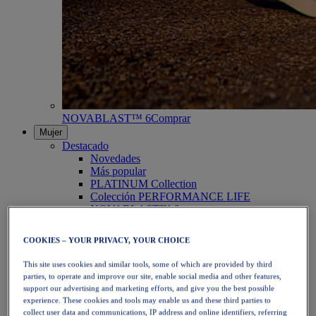
NOVABLAST™ 6
Comprar
Mujer
Destacado
Novedades
Más popular
PLATINUM Collection
Colección PERFORMANCE LIFE
NOVABLAST™ 6
Zapatillas
Running
COOKIES – YOUR PRIVACY, YOUR CHOICE
Trail Running
Tenis
This site uses cookies and similar tools, some of which are provided by third
Voleibol
parties, to operate and improve our site, enable social media and other features,
Balonmano
support our advertising and marketing efforts, and give you the best possible
Pádel
experience. These cookies and tools may enable us and these third parties to
Netball
collect user data and communications, IP address and online identifiers, referring