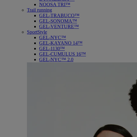
NOOSA TRI™
Trail running
GEL-TRABUCO™
GEL-SONOMA™
GEL-VENTURE™
SportStyle
GEL-NYC™
GEL-KAYANO 14™
GEL-1130™
GEL-CUMULUS 16™
GEL-NYC™ 2.0