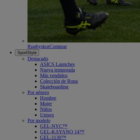
Rugbyskor
Comprar
SportStyle
Destacado
ASICS Launches
Nueva temporada
Más vendidos
Colección de Ropa
Skateboarding
Por género
Hombre
Mujer
Niños
Unisex
Por modelo
GEL-NYC™
GEL-KAYANO 14™
GEL-1130™