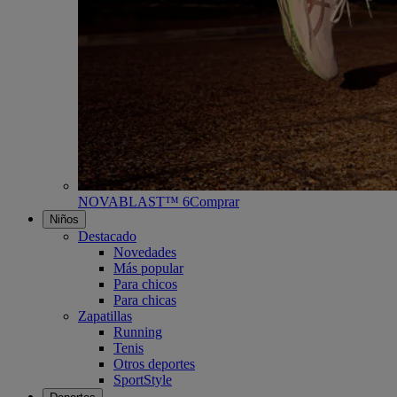
NOVABLAST™ 6
Comprar
Niños
Destacado
Novedades
Más popular
Para chicos
Para chicas
Zapatillas
Running
Tenis
Otros deportes
SportStyle