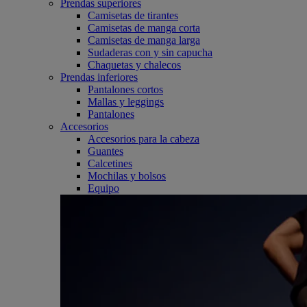
Prendas superiores
Camisetas de tirantes
Camisetas de manga corta
Camisetas de manga larga
Sudaderas con y sin capucha
Chaquetas y chalecos
Prendas inferiores
Pantalones cortos
Mallas y leggings
Pantalones
Accesorios
Accesorios para la cabeza
Guantes
Calcetines
Mochilas y bolsos
Equipo