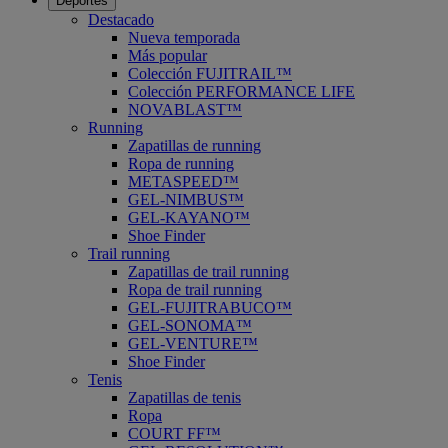
Deportes
Destacado
Nueva temporada
Más popular
Colección FUJITRAIL™
Colección PERFORMANCE LIFE
NOVABLAST™
Running
Zapatillas de running
Ropa de running
METASPEED™
GEL-NIMBUS™
GEL-KAYANO™
Shoe Finder
Trail running
Zapatillas de trail running
Ropa de trail running
GEL-FUJITRABUCO™
GEL-SONOMA™
GEL-VENTURE™
Shoe Finder
Tenis
Zapatillas de tenis
Ropa
COURT FF™