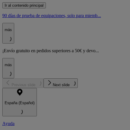
Ir al contenido principal
90 días de prueba de equipaciones, solo para miemb...
más
¡Envío gratuito en pedidos superiores a 50€ y devo...
más
Previous slide
Next slide
España (Español)
Ayuda