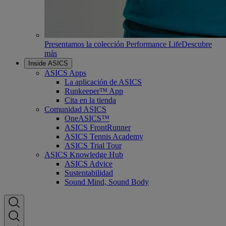
Presentamos la colección Performance Life
Descubre
más
Inside ASICS
ASICS Apps
La aplicación de ASICS
Runkeeper™ App
Cita en la tienda
Comunidad ASICS
OneASICS™
ASICS FrontRunner
ASICS Tennis Academy
ASICS Trial Tour
ASICS Knowledge Hub
ASICS Advice
Sustentabilidad
Sound Mind, Sound Body