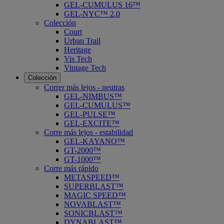
GEL-CUMULUS 16™
GEL-NYC™ 2.0
Colección
Court
Urban Trail
Heritage
Vis Tech
Vintage Tech
Colección
Correr más lejos - neutras
GEL-NIMBUS™
GEL-CUMULUS™
GEL-PULSE™
GEL-EXCITE™
Corre más lejos - estabilidad
GEL-KAYANO™
GT-2000™
GT-1000™
Corre más rápido
METASPEED™
SUPERBLAST™
MAGIC SPEED™
NOVABLAST™
SONICBLAST™
DYNABLAST™