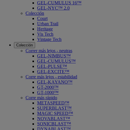
GEL-CUMULUS 16™
GEL-NYC™ 2.0
Colección
Court
Urban Trail
Heritage
Vis Tech
Vintage Tech
Colección
Correr más lejos - neutras
GEL-NIMBUS™
GEL-CUMULUS™
GEL-PULSE™
GEL-EXCITE™
Corre más lejos - estabilidad
GEL-KAYANO™
GT-2000™
GT-1000™
Corre más rápido
METASPEED™
SUPERBLAST™
MAGIC SPEED™
NOVABLAST™
SONICBLAST™
DYNABLAST™