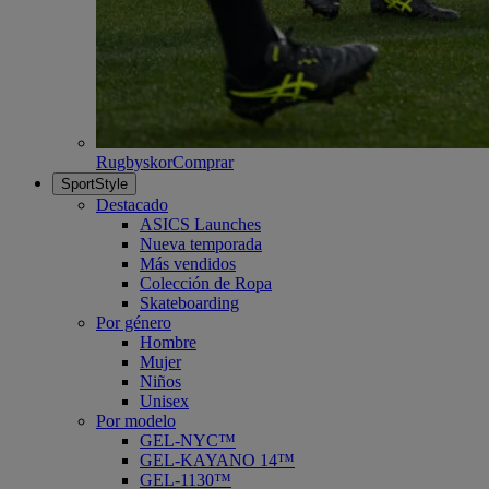
Rugbyskor
Comprar
SportStyle
Destacado
ASICS Launches
Nueva temporada
Más vendidos
Colección de Ropa
Skateboarding
Por género
Hombre
Mujer
Niños
Unisex
Por modelo
GEL-NYC™
GEL-KAYANO 14™
GEL-1130™