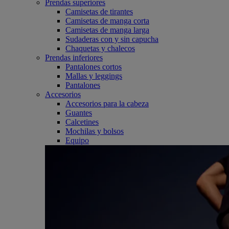
Prendas superiores
Camisetas de tirantes
Camisetas de manga corta
Camisetas de manga larga
Sudaderas con y sin capucha
Chaquetas y chalecos
Prendas inferiores
Pantalones cortos
Mallas y leggings
Pantalones
Accesorios
Accesorios para la cabeza
Guantes
Calcetines
Mochilas y bolsos
Equipo