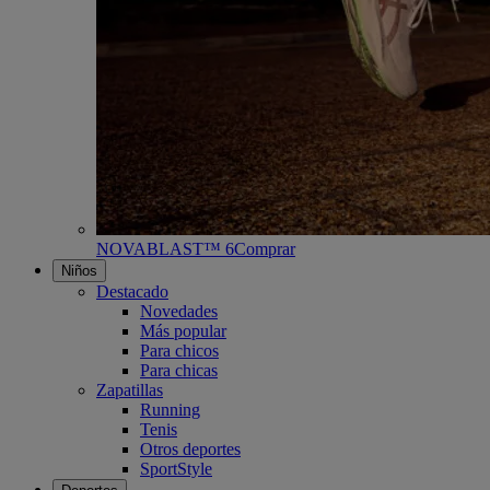
NOVABLAST™ 6
Comprar
Niños
Destacado
Novedades
Más popular
Para chicos
Para chicas
Zapatillas
Running
Tenis
Otros deportes
SportStyle