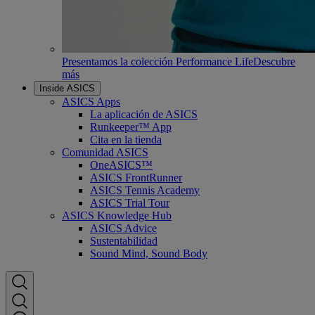
Presentamos la colección Performance Life
Descubre
más
Inside ASICS
ASICS Apps
La aplicación de ASICS
Runkeeper™ App
Cita en la tienda
Comunidad ASICS
OneASICS™
ASICS FrontRunner
ASICS Tennis Academy
ASICS Trial Tour
ASICS Knowledge Hub
ASICS Advice
Sustentabilidad
Sound Mind, Sound Body