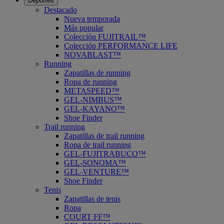
Deportes
Destacado
Nueva temporada
Más popular
Colección FUJITRAIL™
Colección PERFORMANCE LIFE
NOVABLAST™
Running
Zapatillas de running
Ropa de running
METASPEED™
GEL-NIMBUS™
GEL-KAYANO™
Shoe Finder
Trail running
Zapatillas de trail running
Ropa de trail running
GEL-FUJITRABUCO™
GEL-SONOMA™
GEL-VENTURE™
Shoe Finder
Tenis
Zapatillas de tenis
Ropa
COURT FF™