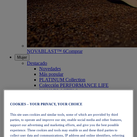
NOVABLAST™ 6
Comprar
Mujer
Destacado
Novedades
Más popular
PLATINUM Collection
Colección PERFORMANCE LIFE
NOVABLAST™ 6
Zapatillas
Running
COOKIES – YOUR PRIVACY, YOUR CHOICE
Trail Running
Tenis
This site uses cookies and similar tools, some of which are provided by third
Voleibol
parties, to operate and improve our site, enable social media and other features,
Balonmano
support our advertising and marketing efforts, and give you the best possible
Pádel
experience. These cookies and tools may enable us and these third parties to
Netball
collect user data and communications, IP address and online identifiers, referring