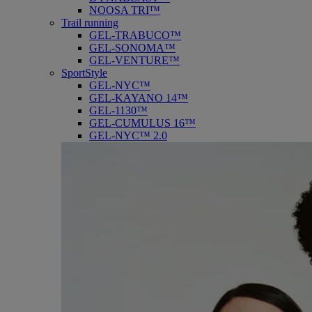
NOOSA TRI™
Trail running
GEL-TRABUCO™
GEL-SONOMA™
GEL-VENTURE™
SportStyle
GEL-NYC™
GEL-KAYANO 14™
GEL-1130™
GEL-CUMULUS 16™
GEL-NYC™ 2.0