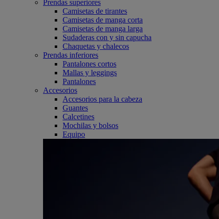
Prendas superiores
Camisetas de tirantes
Camisetas de manga corta
Camisetas de manga larga
Sudaderas con y sin capucha
Chaquetas y chalecos
Prendas inferiores
Pantalones cortos
Mallas y leggings
Pantalones
Accesorios
Accesorios para la cabeza
Guantes
Calcetines
Mochilas y bolsos
Equipo