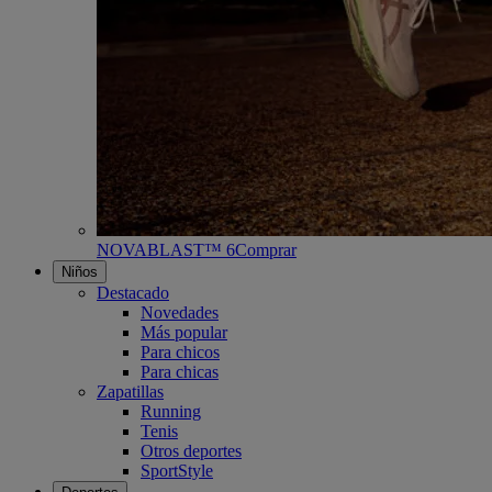
NOVABLAST™ 6
Comprar
Niños
Destacado
Novedades
Más popular
Para chicos
Para chicas
Zapatillas
Running
Tenis
Otros deportes
SportStyle