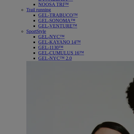
NOOSA TRI™
Trail running
GEL-TRABUCO™
GEL-SONOMA™
GEL-VENTURE™
SportStyle
GEL-NYC™
GEL-KAYANO 14™
GEL-1130™
GEL-CUMULUS 16™
GEL-NYC™ 2.0