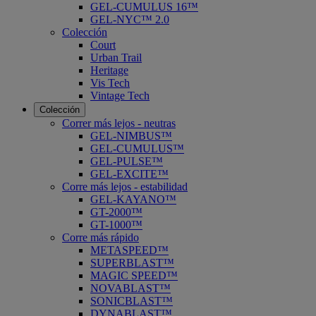
GEL-CUMULUS 16™
GEL-NYC™ 2.0
Colección
Court
Urban Trail
Heritage
Vis Tech
Vintage Tech
Colección
Correr más lejos - neutras
GEL-NIMBUS™
GEL-CUMULUS™
GEL-PULSE™
GEL-EXCITE™
Corre más lejos - estabilidad
GEL-KAYANO™
GT-2000™
GT-1000™
Corre más rápido
METASPEED™
SUPERBLAST™
MAGIC SPEED™
NOVABLAST™
SONICBLAST™
DYNABLAST™