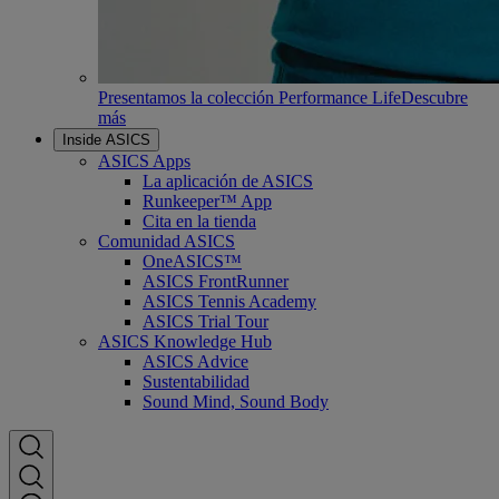
Presentamos la colección Performance Life
Descubre
más
Inside ASICS
ASICS Apps
La aplicación de ASICS
Runkeeper™ App
Cita en la tienda
Comunidad ASICS
OneASICS™
ASICS FrontRunner
ASICS Tennis Academy
ASICS Trial Tour
ASICS Knowledge Hub
ASICS Advice
Sustentabilidad
Sound Mind, Sound Body