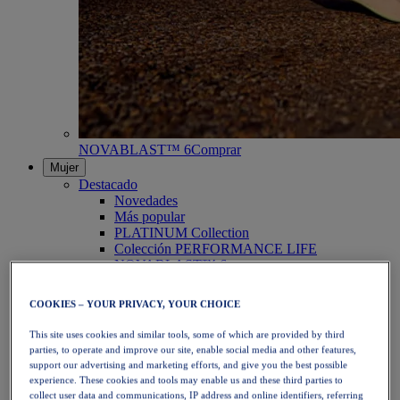
NOVABLAST™ 6
Comprar
Mujer
Destacado
Novedades
Más popular
PLATINUM Collection
Colección PERFORMANCE LIFE
NOVABLAST™ 6
Zapatillas
Running
COOKIES – YOUR PRIVACY, YOUR CHOICE
Trail Running
Tenis
This site uses cookies and similar tools, some of which are provided by third
Voleibol
parties, to operate and improve our site, enable social media and other features,
Balonmano
support our advertising and marketing efforts, and give you the best possible
Pádel
experience. These cookies and tools may enable us and these third parties to
Netball
collect user data and communications, IP address and online identifiers, referring