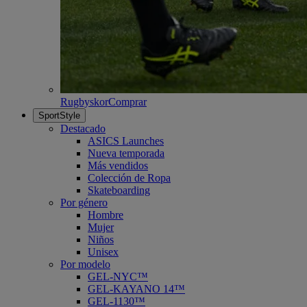
Rugbyskor
Comprar
SportStyle
Destacado
ASICS Launches
Nueva temporada
Más vendidos
Colección de Ropa
Skateboarding
Por género
Hombre
Mujer
Niños
Unisex
Por modelo
GEL-NYC™
GEL-KAYANO 14™
GEL-1130™