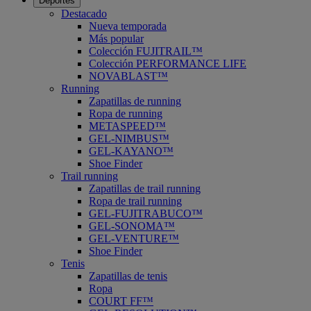
Deportes
Destacado
Nueva temporada
Más popular
Colección FUJITRAIL™
Colección PERFORMANCE LIFE
NOVABLAST™
Running
Zapatillas de running
Ropa de running
METASPEED™
GEL-NIMBUS™
GEL-KAYANO™
Shoe Finder
Trail running
Zapatillas de trail running
Ropa de trail running
GEL-FUJITRABUCO™
GEL-SONOMA™
GEL-VENTURE™
Shoe Finder
Tenis
Zapatillas de tenis
Ropa
COURT FF™