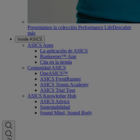
Presentamos la colección Performance Life
Descubre
más
Inside ASICS
ASICS Apps
La aplicación de ASICS
Runkeeper™ App
Cita en la tienda
Comunidad ASICS
OneASICS™
ASICS FrontRunner
ASICS Tennis Academy
ASICS Trial Tour
ASICS Knowledge Hub
ASICS Advice
Sustentabilidad
Sound Mind, Sound Body