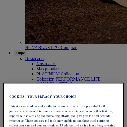
NOVABLAST™ 6
Comprar
Mujer
Destacado
Novedades
Más popular
PLATINUM Collection
Colección PERFORMANCE LIFE
NOVABLAST™ 6
Zapatillas
Running
COOKIES – YOUR PRIVACY, YOUR CHOICE
Trail Running
Tenis
This site uses cookies and similar tools, some of which are provided by third
Voleibol
parties, to operate and improve our site, enable social media and other features,
Balonmano
support our advertising and marketing efforts, and give you the best possible
Pádel
experience. These cookies and tools may enable us and these third parties to
Netball
collect user data and communications, IP address and online identifiers, referring