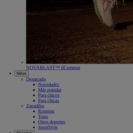
NOVABLAST™ 6
Comprar
Niños
Destacado
Novedades
Más popular
Para chicos
Para chicas
Zapatillas
Running
Tenis
Otros deportes
SportStyle