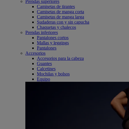
Prendas superiores
Camisetas de tirantes
Camisetas de manga corta
Camisetas de manga larga
Sudaderas con y sin capucha
Chaquetas y chalecos
Prendas inferiores
Pantalones cortos
Mallas y leggings
Pantalones
Accesorios
Accesorios para la cabeza
Guantes
Calcetines
Mochilas y bolsos
Equipo