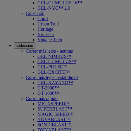
GEL-CUMULUS 16™
GEL-NYC™ 2.0
Colección
Court
Urban Trail
Heritage
Vis Tech
Vintage Tech
Colección
Correr más lejos - neutras
GEL-NIMBUS™
GEL-CUMULUS™
GEL-PULSE™
GEL-EXCITE™
Corre más lejos - estabilidad
GEL-KAYANO™
GT-2000™
GT-1000™
Corre más rápido
METASPEED™
SUPERBLAST™
MAGIC SPEED™
NOVABLAST™
SONICBLAST™
DYNABLAST™