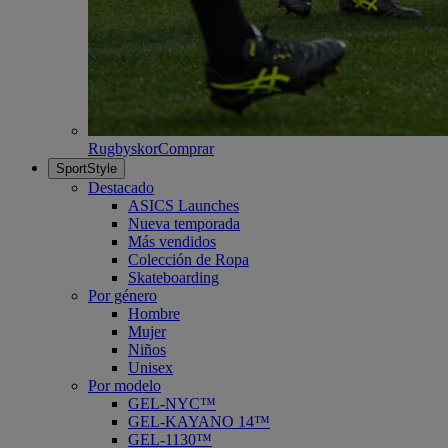
Rugbyskor
Comprar
SportStyle
Destacado
ASICS Launches
Nueva temporada
Más vendidos
Colección de Ropa
Skateboarding
Por género
Hombre
Mujer
Niños
Unisex
Por modelo
GEL-NYC™
GEL-KAYANO 14™
GEL-1130™