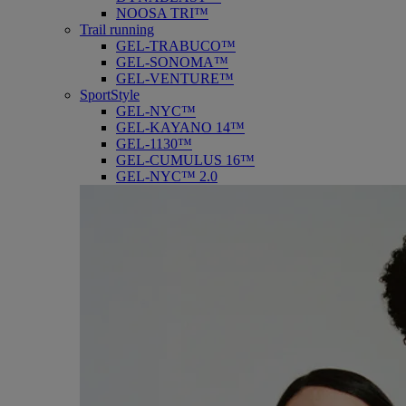
NOOSA TRI™
Trail running
GEL-TRABUCO™
GEL-SONOMA™
GEL-VENTURE™
SportStyle
GEL-NYC™
GEL-KAYANO 14™
GEL-1130™
GEL-CUMULUS 16™
GEL-NYC™ 2.0