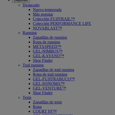
Deportes
Destacado
Nueva temporada
Más popular
Colección FUJITRAIL™
Colección PERFORMANCE LIFE
NOVABLAST™
Running
Zapatillas de running
Ropa de running
METASPEED™
GEL-NIMBUS™
GEL-KAYANO™
Shoe Finder
Trail running
Zapatillas de trail running
Ropa de trail running
GEL-FUJITRABUCO™
GEL-SONOMA™
GEL-VENTURE™
Shoe Finder
Tenis
Zapatillas de tenis
Ropa
COURT FF™