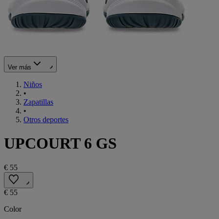
Ver más
Niños
•
Zapatillas
•
Otros deportes
UPCOURT 6 GS
€ 55
€ 55
Color