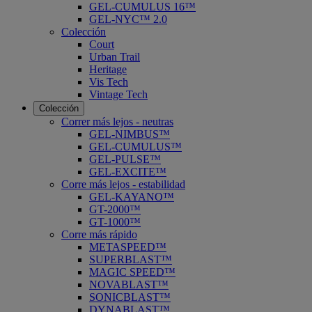
GEL-CUMULUS 16™
GEL-NYC™ 2.0
Colección
Court
Urban Trail
Heritage
Vis Tech
Vintage Tech
Colección
Correr más lejos - neutras
GEL-NIMBUS™
GEL-CUMULUS™
GEL-PULSE™
GEL-EXCITE™
Corre más lejos - estabilidad
GEL-KAYANO™
GT-2000™
GT-1000™
Corre más rápido
METASPEED™
SUPERBLAST™
MAGIC SPEED™
NOVABLAST™
SONICBLAST™
DYNABLAST™