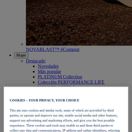
NOVABLAST™ 6
Comprar
Mujer
Destacado
Novedades
Más popular
PLATINUM Collection
Colección PERFORMANCE LIFE
NOVABLAST™ 6
Zapatillas
Running
COOKIES – YOUR PRIVACY, YOUR CHOICE
Trail Running
Tenis
This site uses cookies and similar tools, some of which are provided by third
Voleibol
parties, to operate and improve our site, enable social media and other features,
Balonmano
support our advertising and marketing efforts, and give you the best possible
Pádel
experience. These cookies and tools may enable us and these third parties to
Netball
collect user data and communications, IP address and online identifiers, referring