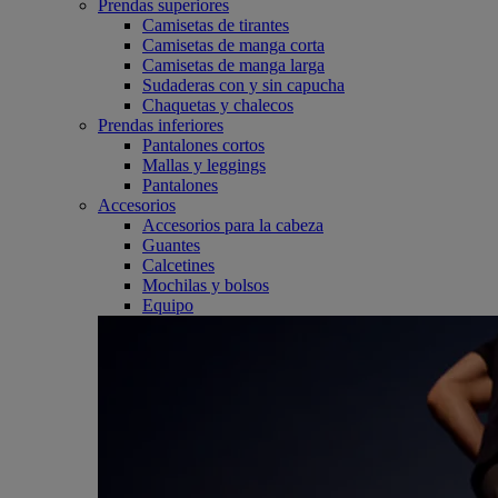
Prendas superiores
Camisetas de tirantes
Camisetas de manga corta
Camisetas de manga larga
Sudaderas con y sin capucha
Chaquetas y chalecos
Prendas inferiores
Pantalones cortos
Mallas y leggings
Pantalones
Accesorios
Accesorios para la cabeza
Guantes
Calcetines
Mochilas y bolsos
Equipo