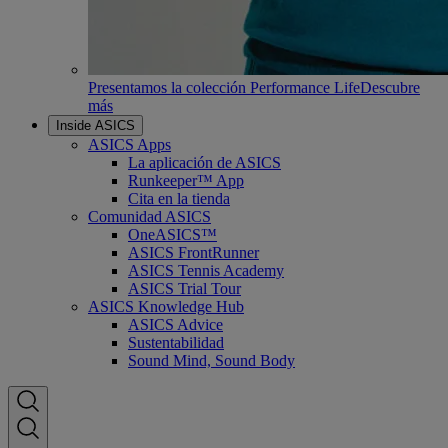
Presentamos la colección Performance Life
Descubre
más
Inside ASICS
ASICS Apps
La aplicación de ASICS
Runkeeper™ App
Cita en la tienda
Comunidad ASICS
OneASICS™
ASICS FrontRunner
ASICS Tennis Academy
ASICS Trial Tour
ASICS Knowledge Hub
ASICS Advice
Sustentabilidad
Sound Mind, Sound Body