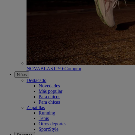
NOVABLAST™ 6
Comprar
Niños
Destacado
Novedades
Más popular
Para chicos
Para chicas
Zapatillas
Running
Tenis
Otros deportes
SportStyle