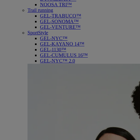
NOOSA TRI™
Trail running
GEL-TRABUCO™
GEL-SONOMA™
GEL-VENTURE™
SportStyle
GEL-NYC™
GEL-KAYANO 14™
GEL-1130™
GEL-CUMULUS 16™
GEL-NYC™ 2.0