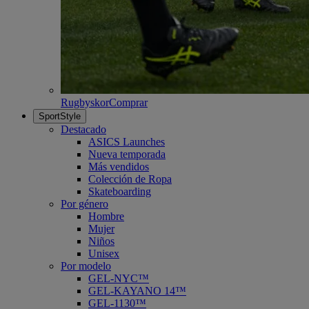
Rugbyskor
Comprar
SportStyle
Destacado
ASICS Launches
Nueva temporada
Más vendidos
Colección de Ropa
Skateboarding
Por género
Hombre
Mujer
Niños
Unisex
Por modelo
GEL-NYC™
GEL-KAYANO 14™
GEL-1130™