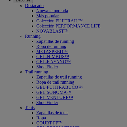
Deportes
Destacado
Nueva temporada
Más popular
Colección FUJITRAIL™
Colección PERFORMANCE LIFE
NOVABLAST™
Running
Zapatillas de running
Ropa de running
METASPEED™
GEL-NIMBUS™
GEL-KAYANO™
Shoe Finder
Trail running
Zapatillas de trail running
Ropa de trail running
GEL-FUJITRABUCO™
GEL-SONOMA™
GEL-VENTURE™
Shoe Finder
Tenis
Zapatillas de tenis
Ropa
COURT FF™