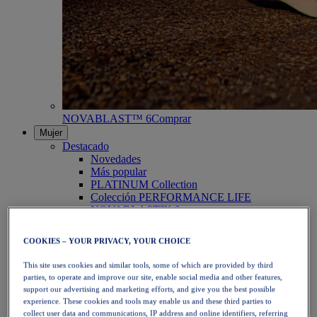
NOVABLAST™ 6
Comprar
Mujer
Destacado
Novedades
Más popular
PLATINUM Collection
Colección PERFORMANCE LIFE
NOVABLAST™ 6
Zapatillas
Running
COOKIES – YOUR PRIVACY, YOUR CHOICE
Trail Running
Tenis
This site uses cookies and similar tools, some of which are provided by third
Voleibol
parties, to operate and improve our site, enable social media and other features,
Balonmano
support our advertising and marketing efforts, and give you the best possible
Pádel
experience. These cookies and tools may enable us and these third parties to
Netball
collect user data and communications, IP address and online identifiers, referring