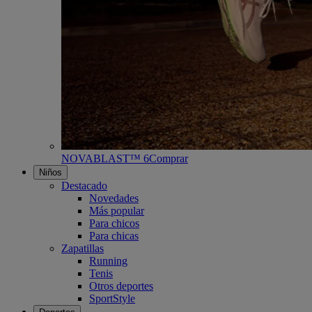
NOVABLAST™ 6
Comprar
Niños
Destacado
Novedades
Más popular
Para chicos
Para chicas
Zapatillas
Running
Tenis
Otros deportes
SportStyle