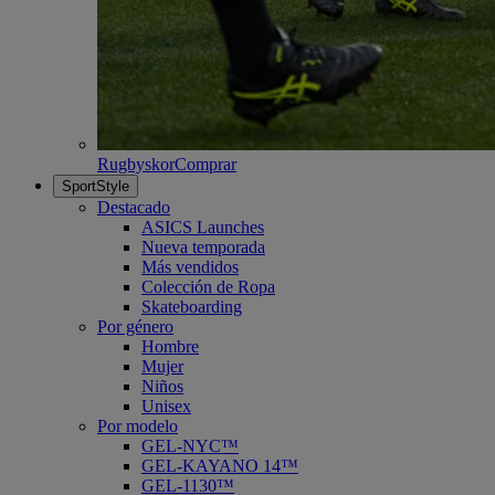
Rugbyskor
Comprar
SportStyle
Destacado
ASICS Launches
Nueva temporada
Más vendidos
Colección de Ropa
Skateboarding
Por género
Hombre
Mujer
Niños
Unisex
Por modelo
GEL-NYC™
GEL-KAYANO 14™
GEL-1130™