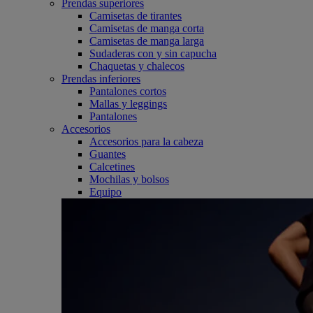
Prendas superiores
Camisetas de tirantes
Camisetas de manga corta
Camisetas de manga larga
Sudaderas con y sin capucha
Chaquetas y chalecos
Prendas inferiores
Pantalones cortos
Mallas y leggings
Pantalones
Accesorios
Accesorios para la cabeza
Guantes
Calcetines
Mochilas y bolsos
Equipo