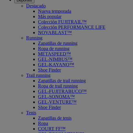
Deportes
Destacado
Nueva temporada
Más popular
Colección FUJITRAIL™
Colección PERFORMANCE LIFE
NOVABLAST™
Running
Zapatillas de running
Ropa de running
METASPEED™
GEL-NIMBUS™
GEL-KAYANO™
Shoe Finder
Trail running
Zapatillas de trail running
Ropa de trail running
GEL-FUJITRABUCO™
GEL-SONOMA™
GEL-VENTURE™
Shoe Finder
Tenis
Zapatillas de tenis
Ropa
COURT FF™