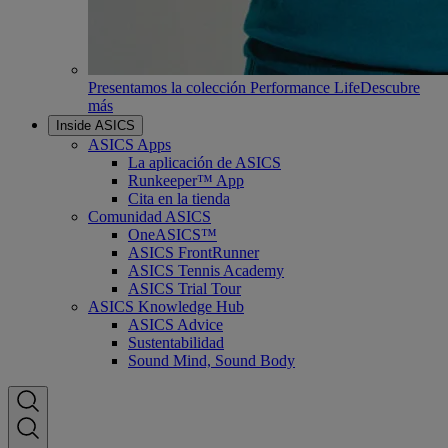
Presentamos la colección Performance Life
Descubre
más
Inside ASICS
ASICS Apps
La aplicación de ASICS
Runkeeper™ App
Cita en la tienda
Comunidad ASICS
OneASICS™
ASICS FrontRunner
ASICS Tennis Academy
ASICS Trial Tour
ASICS Knowledge Hub
ASICS Advice
Sustentabilidad
Sound Mind, Sound Body