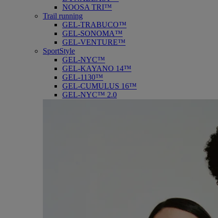
NOOSA TRI™
Trail running
GEL-TRABUCO™
GEL-SONOMA™
GEL-VENTURE™
SportStyle
GEL-NYC™
GEL-KAYANO 14™
GEL-1130™
GEL-CUMULUS 16™
GEL-NYC™ 2.0