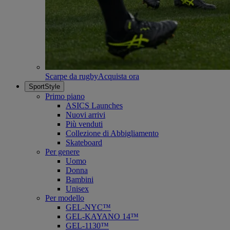
Scarpe da rugby
Acquista ora
SportStyle
Primo piano
ASICS Launches
Nuovi arrivi
Più venduti
Collezione di Abbigliamento
Skateboard
Per genere
Uomo
Donna
Bambini
Unisex
Per modello
GEL-NYC™
GEL-KAYANO 14™
GEL-1130™