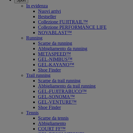
Sport
In evidenza
Nuovi arrivi
Bestseller
Collezione FUJITRAIL™
Collezione PERFORMANCE LIFE
NOVABLAST™
Running
Scarpe da running
Abbigliamento da running
METASPEED™
GEL-NIMBUS™
GEL-KAYANO™
Shoe Finder
Trail running
Scarpe da trail running
Abbigliamento da trail running
GEL-FUJITRABUCO™
GEL-SONOMA™
GEL-VENTURE™
Shoe Finder
Tennis
Scarpe da tennis
Abbigliamento
COURT FF™