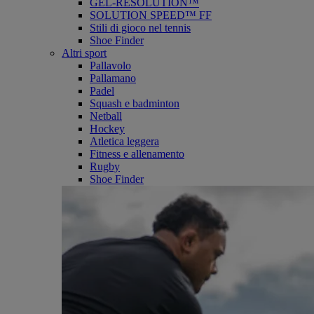
GEL-RESOLUTION™
SOLUTION SPEED™ FF
Stili di gioco nel tennis
Shoe Finder
Altri sport
Pallavolo
Pallamano
Padel
Squash e badminton
Netball
Hockey
Atletica leggera
Fitness e allenamento
Rugby
Shoe Finder