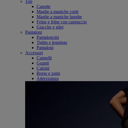
Top
Canotte
Maglie a maniche corte
Maglie a maniche lunghe
Felpe e felpe con cappuccio
Giacche e gilet
Pantaloni
Pantaloncini
Tights e leggings
Pantaloni
Accessori
Cappelli
Guanti
Calzini
Borse e zaini
Attrezzatura