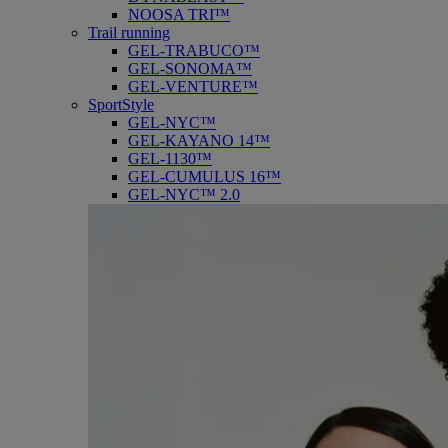
NOOSA TRI™
Trail running
GEL-TRABUCO™
GEL-SONOMA™
GEL-VENTURE™
SportStyle
GEL-NYC™
GEL-KAYANO 14™
GEL-1130™
GEL-CUMULUS 16™
GEL-NYC™ 2.0