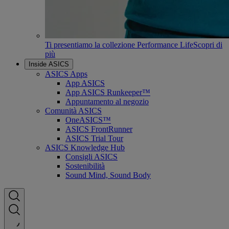
Ti presentiamo la collezione Performance Life
Scopri di
più
Inside ASICS
ASICS Apps
App ASICS
App ASICS Runkeeper™
Appuntamento al negozio
Comunità ASICS
OneASICS™
ASICS FrontRunner
ASICS Trial Tour
ASICS Knowledge Hub
Consigli ASICS
Sostenibilità
Sound Mind, Sound Body