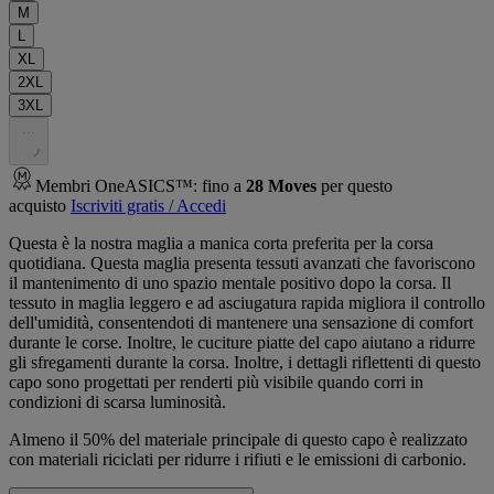
M
L
XL
2XL
3XL
.
.
.
Membri OneASICS™: fino a
28
Moves
per questo
acquisto
Iscriviti gratis / Accedi
Questa è la nostra maglia a manica corta preferita per la corsa
quotidiana. Questa maglia presenta tessuti avanzati che favoriscono
il mantenimento di uno spazio mentale positivo dopo la corsa. Il
tessuto in maglia leggero e ad asciugatura rapida migliora il controllo
dell'umidità, consentendoti di mantenere una sensazione di comfort
durante le corse. Inoltre, le cuciture piatte del capo aiutano a ridurre
gli sfregamenti durante la corsa. Inoltre, i dettagli riflettenti di questo
capo sono progettati per renderti più visibile quando corri in
condizioni di scarsa luminosità.
Almeno il 50% del materiale principale di questo capo è realizzato
con materiali riciclati per ridurre i rifiuti e le emissioni di carbonio.