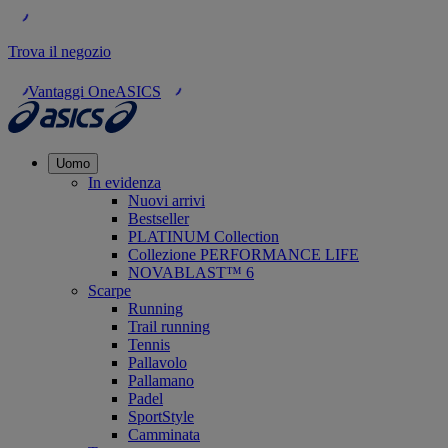
Trova il negozio
Vantaggi OneASICS
Uomo
In evidenza
Nuovi arrivi
Bestseller
PLATINUM Collection
Collezione PERFORMANCE LIFE
NOVABLAST™ 6
Scarpe
Running
Trail running
Tennis
Pallavolo
Pallamano
Padel
SportStyle
Camminata