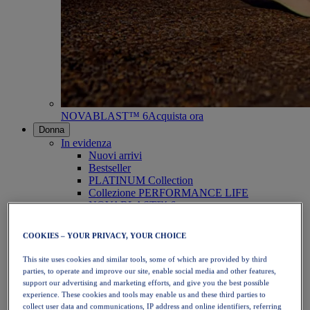
NOVABLAST™ 6
Acquista ora
Donna
In evidenza
Nuovi arrivi
Bestseller
PLATINUM Collection
Collezione PERFORMANCE LIFE
NOVABLAST™ 6
Scarpe
Running
COOKIES – YOUR PRIVACY, YOUR CHOICE
Trail running
Tennis
This site uses cookies and similar tools, some of which are provided by third
Pallavolo
parties, to operate and improve our site, enable social media and other features,
Pallamano
support our advertising and marketing efforts, and give you the best possible
Padel
experience. These cookies and tools may enable us and these third parties to
Netball
collect user data and communications, IP address and online identifiers, referring