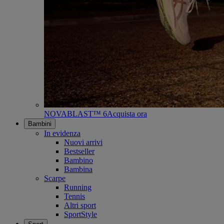
NOVABLAST™ 6
Acquista ora
Bambini
In evidenza
Nuovi arrivi
Bestseller
Bambino
Bambina
Scarpe
Running
Tennis
Altri sport
SportStyle