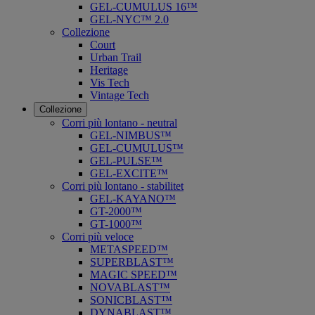
GEL-CUMULUS 16™
GEL-NYC™ 2.0
Collezione
Court
Urban Trail
Heritage
Vis Tech
Vintage Tech
Collezione
Corri più lontano - neutral
GEL-NIMBUS™
GEL-CUMULUS™
GEL-PULSE™
GEL-EXCITE™
Corri più lontano - stabilitet
GEL-KAYANO™
GT-2000™
GT-1000™
Corri più veloce
METASPEED™
SUPERBLAST™
MAGIC SPEED™
NOVABLAST™
SONICBLAST™
DYNABLAST™