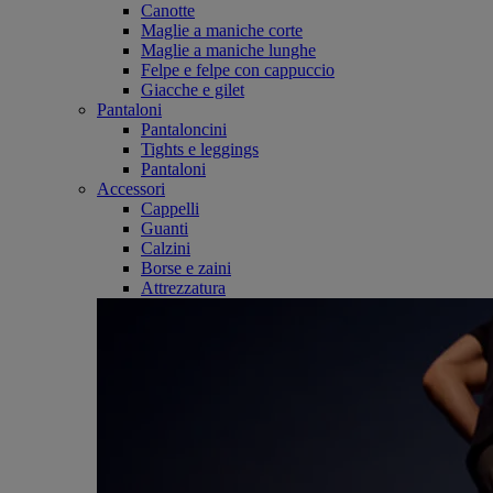
Canotte
Maglie a maniche corte
Maglie a maniche lunghe
Felpe e felpe con cappuccio
Giacche e gilet
Pantaloni
Pantaloncini
Tights e leggings
Pantaloni
Accessori
Cappelli
Guanti
Calzini
Borse e zaini
Attrezzatura