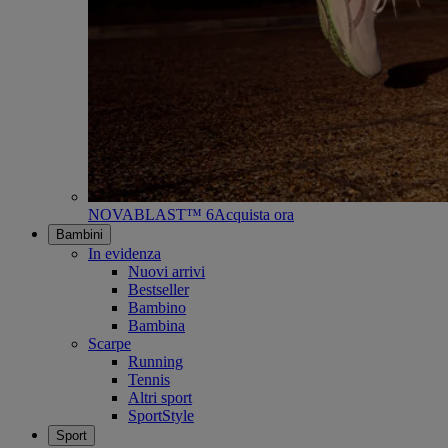
NOVABLAST™ 6
Acquista ora
Bambini
In evidenza
Nuovi arrivi
Bestseller
Bambino
Bambina
Scarpe
Running
Tennis
Altri sport
SportStyle
Sport