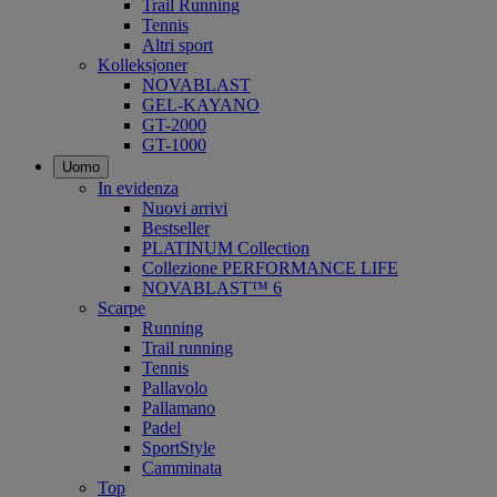
Trail Running
Tennis
Altri sport
Kolleksjoner
NOVABLAST
GEL-KAYANO
GT-2000
GT-1000
Uomo
In evidenza
Nuovi arrivi
Bestseller
PLATINUM Collection
Collezione PERFORMANCE LIFE
NOVABLAST™ 6
Scarpe
Running
Trail running
Tennis
Pallavolo
Pallamano
Padel
SportStyle
Camminata
Top