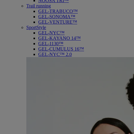
NOOSA TRI™
Trail running
GEL-TRABUCO™
GEL-SONOMA™
GEL-VENTURE™
SportStyle
GEL-NYC™
GEL-KAYANO 14™
GEL-1130™
GEL-CUMULUS 16™
GEL-NYC™ 2.0