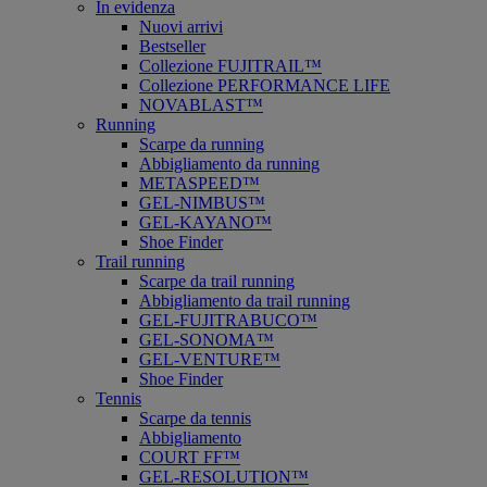
In evidenza
Nuovi arrivi
Bestseller
Collezione FUJITRAIL™
Collezione PERFORMANCE LIFE
NOVABLAST™
Running
Scarpe da running
Abbigliamento da running
METASPEED™
GEL-NIMBUS™
GEL-KAYANO™
Shoe Finder
Trail running
Scarpe da trail running
Abbigliamento da trail running
GEL-FUJITRABUCO™
GEL-SONOMA™
GEL-VENTURE™
Shoe Finder
Tennis
Scarpe da tennis
Abbigliamento
COURT FF™
GEL-RESOLUTION™