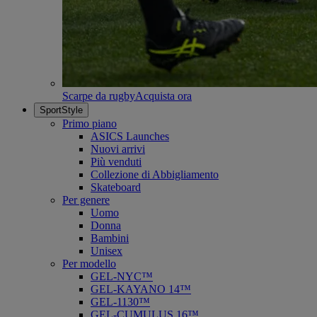
Scarpe da rugby
Acquista ora
SportStyle
Primo piano
ASICS Launches
Nuovi arrivi
Più venduti
Collezione di Abbigliamento
Skateboard
Per genere
Uomo
Donna
Bambini
Unisex
Per modello
GEL-NYC™
GEL-KAYANO 14™
GEL-1130™
GEL-CUMULUS 16™