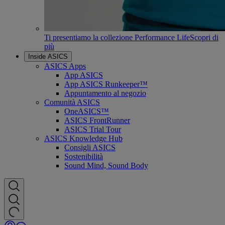
Ti presentiamo la collezione Performance Life
Scopri di
più
Inside ASICS
ASICS Apps
App ASICS
App ASICS Runkeeper™
Appuntamento al negozio
Comunità ASICS
OneASICS™
ASICS FrontRunner
ASICS Trial Tour
ASICS Knowledge Hub
Consigli ASICS
Sostenibilità
Sound Mind, Sound Body