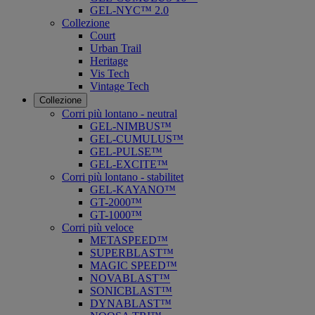
GEL-NYC™ 2.0
Collezione
Court
Urban Trail
Heritage
Vis Tech
Vintage Tech
Collezione
Corri più lontano - neutral
GEL-NIMBUS™
GEL-CUMULUS™
GEL-PULSE™
GEL-EXCITE™
Corri più lontano - stabilitet
GEL-KAYANO™
GT-2000™
GT-1000™
Corri più veloce
METASPEED™
SUPERBLAST™
MAGIC SPEED™
NOVABLAST™
SONICBLAST™
DYNABLAST™