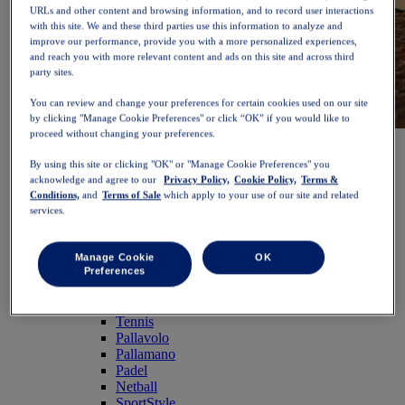
URLs and other content and browsing information, and to record user interactions
with this site. We and these third parties use this information to analyze and
improve our performance, provide you with a more personalized experiences,
and reach you with more relevant content and ads on this site and across third
party sites.
You can review and change your preferences for certain cookies used on our site
by clicking "Manage Cookie Preferences" or click “OK” if you would like to
proceed without changing your preferences.
NOVABLAST™ 6
Acquista ora
Donna
By using this site or clicking "OK" or "Manage Cookie Preferences" you
In evidenza
acknowledge and agree to our
Privacy Policy,
Cookie Policy,
Terms &
Nuovi arrivi
Conditions,
and
Terms of Sale
which apply to your use of our site and related
Bestseller
services.
PLATINUM Collection
Collezione PERFORMANCE LIFE
NOVABLAST™ 6
Manage Cookie
OK
Scarpe
Preferences
Running
Trail running
Tennis
Pallavolo
Pallamano
Padel
Netball
SportStyle