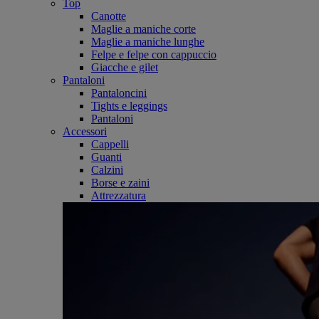
Top
Canotte
Maglie a maniche corte
Maglie a maniche lunghe
Felpe e felpe con cappuccio
Giacche e gilet
Pantaloni
Pantaloncini
Tights e leggings
Pantaloni
Accessori
Cappelli
Guanti
Calzini
Borse e zaini
Attrezzatura