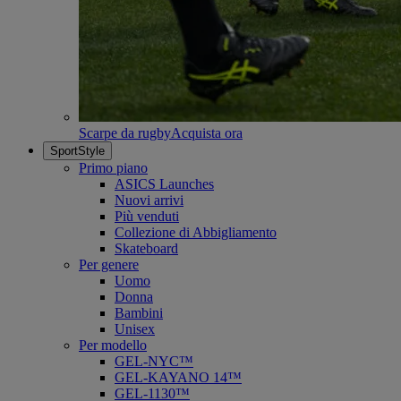
Scarpe da rugby
Acquista ora
SportStyle
Primo piano
ASICS Launches
Nuovi arrivi
Più venduti
Collezione di Abbigliamento
Skateboard
Per genere
Uomo
Donna
Bambini
Unisex
Per modello
GEL-NYC™
GEL-KAYANO 14™
GEL-1130™