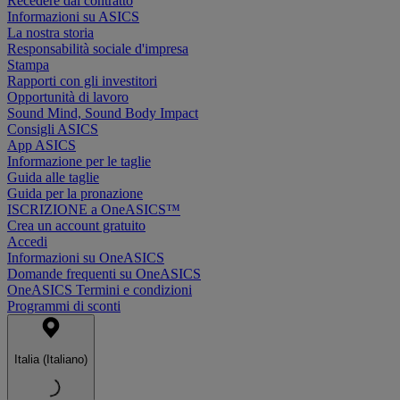
Recedere dal contratto
Informazioni su ASICS
La nostra storia
Responsabilità sociale d'impresa
Stampa
Rapporti con gli investitori
Opportunità di lavoro
Sound Mind, Sound Body Impact
Consigli ASICS
App ASICS
Informazione per le taglie
Guida alle taglie
Guida per la pronazione
ISCRIZIONE a OneASICS™
Crea un account gratuito
Accedi
Informazioni su OneASICS
Domande frequenti su OneASICS
OneASICS Termini e condizioni
Programmi di sconti
Italia (Italiano)