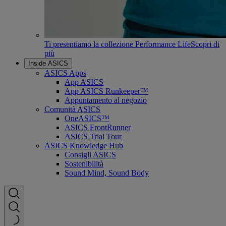
Ti presentiamo la collezione Performance Life
Scopri di
più
Inside ASICS
ASICS Apps
App ASICS
App ASICS Runkeeper™
Appuntamento al negozio
Comunità ASICS
OneASICS™
ASICS FrontRunner
ASICS Trial Tour
ASICS Knowledge Hub
Consigli ASICS
Sostenibilità
Sound Mind, Sound Body