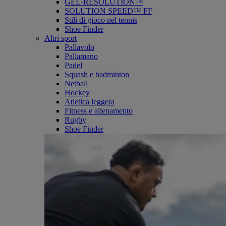
GEL-RESOLUTION™
SOLUTION SPEED™ FF
Stili di gioco nel tennis
Shoe Finder
Altri sport
Pallavolo
Pallamano
Padel
Squash e badminton
Netball
Hockey
Atletica leggera
Fitness e allenamento
Rugby
Shoe Finder