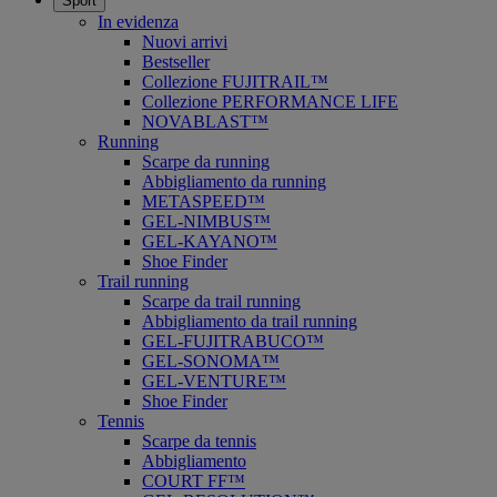
Sport
In evidenza
Nuovi arrivi
Bestseller
Collezione FUJITRAIL™
Collezione PERFORMANCE LIFE
NOVABLAST™
Running
Scarpe da running
Abbigliamento da running
METASPEED™
GEL-NIMBUS™
GEL-KAYANO™
Shoe Finder
Trail running
Scarpe da trail running
Abbigliamento da trail running
GEL-FUJITRABUCO™
GEL-SONOMA™
GEL-VENTURE™
Shoe Finder
Tennis
Scarpe da tennis
Abbigliamento
COURT FF™