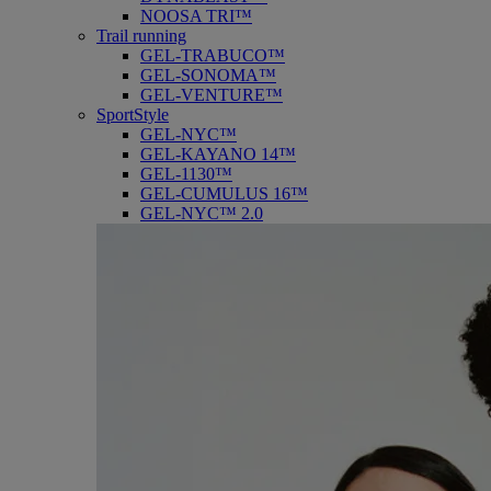
NOOSA TRI™
Trail running
GEL-TRABUCO™
GEL-SONOMA™
GEL-VENTURE™
SportStyle
GEL-NYC™
GEL-KAYANO 14™
GEL-1130™
GEL-CUMULUS 16™
GEL-NYC™ 2.0