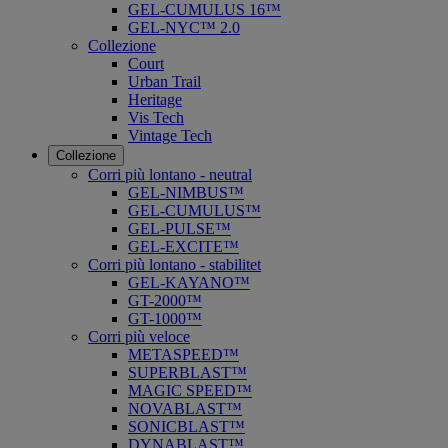
GEL-CUMULUS 16™
GEL-NYC™ 2.0
Collezione
Court
Urban Trail
Heritage
Vis Tech
Vintage Tech
Collezione
Corri più lontano - neutral
GEL-NIMBUS™
GEL-CUMULUS™
GEL-PULSE™
GEL-EXCITE™
Corri più lontano - stabilitet
GEL-KAYANO™
GT-2000™
GT-1000™
Corri più veloce
METASPEED™
SUPERBLAST™
MAGIC SPEED™
NOVABLAST™
SONICBLAST™
DYNABLAST™