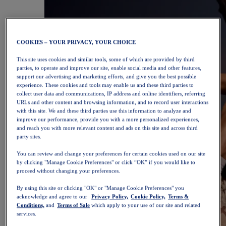
COOKIES – YOUR PRIVACY, YOUR CHOICE
This site uses cookies and similar tools, some of which are provided by third
parties, to operate and improve our site, enable social media and other features,
support our advertising and marketing efforts, and give you the best possible
experience. These cookies and tools may enable us and these third parties to
collect user data and communications, IP address and online identifiers, referring
URLs and other content and browsing information, and to record user interactions
with this site. We and these third parties use this information to analyze and
improve our performance, provide you with a more personalized experiences,
and reach you with more relevant content and ads on this site and across third
party sites.
You can review and change your preferences for certain cookies used on our site
by clicking "Manage Cookie Preferences" or click “OK” if you would like to
proceed without changing your preferences.
By using this site or clicking "OK" or "Manage Cookie Preferences" you
acknowledge and agree to our
Privacy Policy,
Cookie Policy,
Terms &
Conditions,
and
Terms of Sale
which apply to your use of our site and related
services.