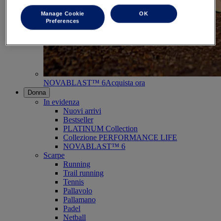
Manage Cookie
OK
Preferences
NOVABLAST™ 6
Acquista ora
Donna
In evidenza
Nuovi arrivi
Bestseller
PLATINUM Collection
Collezione PERFORMANCE LIFE
NOVABLAST™ 6
Scarpe
Running
Trail running
Tennis
Pallavolo
Pallamano
Padel
Netball