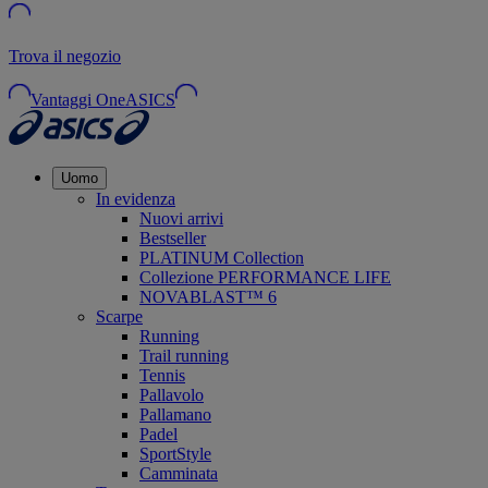
Trova il negozio
Vantaggi OneASICS
Uomo
In evidenza
Nuovi arrivi
Bestseller
PLATINUM Collection
Collezione PERFORMANCE LIFE
NOVABLAST™ 6
Scarpe
Running
Trail running
Tennis
Pallavolo
Pallamano
Padel
SportStyle
Camminata