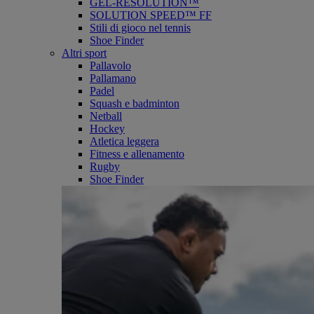
GEL-RESOLUTION™
SOLUTION SPEED™ FF
Stili di gioco nel tennis
Shoe Finder
Altri sport
Pallavolo
Pallamano
Padel
Squash e badminton
Netball
Hockey
Atletica leggera
Fitness e allenamento
Rugby
Shoe Finder