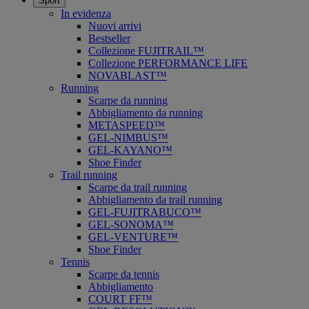
Sport
In evidenza
Nuovi arrivi
Bestseller
Collezione FUJITRAIL™
Collezione PERFORMANCE LIFE
NOVABLAST™
Running
Scarpe da running
Abbigliamento da running
METASPEED™
GEL-NIMBUS™
GEL-KAYANO™
Shoe Finder
Trail running
Scarpe da trail running
Abbigliamento da trail running
GEL-FUJITRABUCO™
GEL-SONOMA™
GEL-VENTURE™
Shoe Finder
Tennis
Scarpe da tennis
Abbigliamento
COURT FF™