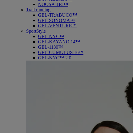
NOOSA TRI™
Trail running
GEL-TRABUCO™
GEL-SONOMA™
GEL-VENTURE™
SportStyle
GEL-NYC™
GEL-KAYANO 14™
GEL-1130™
GEL-CUMULUS 16™
GEL-NYC™ 2.0