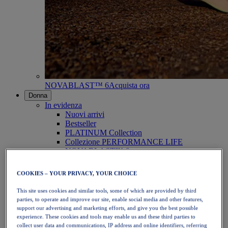
NOVABLAST™ 6
Acquista ora
Donna
In evidenza
Nuovi arrivi
Bestseller
PLATINUM Collection
Collezione PERFORMANCE LIFE
NOVABLAST™ 6
Scarpe
Running
COOKIES – YOUR PRIVACY, YOUR CHOICE
Trail running
Tennis
This site uses cookies and similar tools, some of which are provided by third
Pallavolo
parties, to operate and improve our site, enable social media and other features,
Pallamano
support our advertising and marketing efforts, and give you the best possible
Padel
experience. These cookies and tools may enable us and these third parties to
Netball
collect user data and communications, IP address and online identifiers, referring