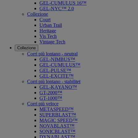
GEL-CUMULUS 16™
GEL-NYC™ 2.0
Collezione
Court
Urban Trail
Heritage
Vis Tech
Vintage Tech
Collezione
Corri più lontano - neutral
GEL-NIMBUS™
GEL-CUMULUS™
GEL-PULSE™
GEL-EXCITE™
Corri più lontano - stabilitet
GEL-KAYANO™
GT-2000™
GT-1000™
Corri più veloce
METASPEED™
SUPERBLAST™
MAGIC SPEED™
NOVABLAST™
SONICBLAST™
DYNABLAST™