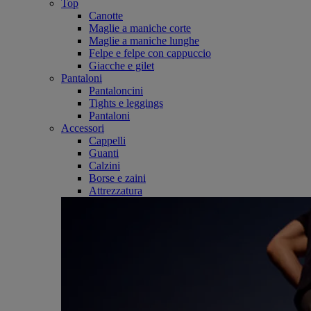
Top
Canotte
Maglie a maniche corte
Maglie a maniche lunghe
Felpe e felpe con cappuccio
Giacche e gilet
Pantaloni
Pantaloncini
Tights e leggings
Pantaloni
Accessori
Cappelli
Guanti
Calzini
Borse e zaini
Attrezzatura