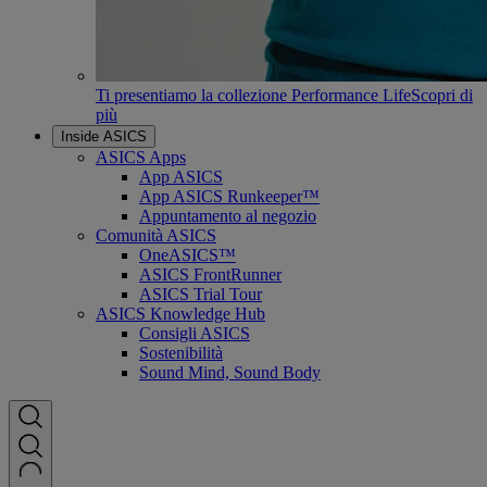
Ti presentiamo la collezione Performance Life
Scopri di
più
Inside ASICS
ASICS Apps
App ASICS
App ASICS Runkeeper™
Appuntamento al negozio
Comunità ASICS
OneASICS™
ASICS FrontRunner
ASICS Trial Tour
ASICS Knowledge Hub
Consigli ASICS
Sostenibilità
Sound Mind, Sound Body