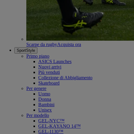
Scarpe da rugby
Acquista ora
SportStyle
Primo piano
ASICS Launches
Nuovi arrivi
Più venduti
Collezione di Abbigliamento
Skateboard
Per genere
Uomo
Donna
Bambini
Unisex
Per modello
GEL-NYC™
GEL-KAYANO 14™
GEL-1130™