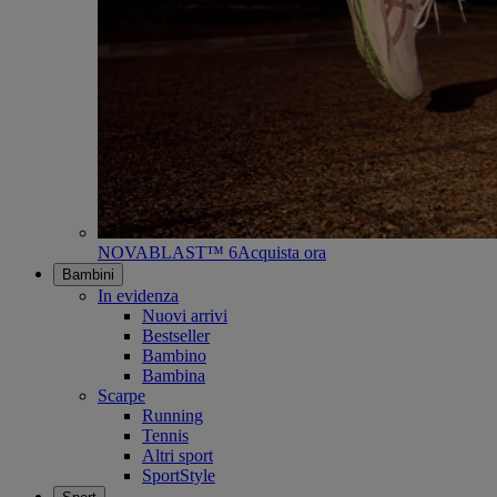
NOVABLAST™ 6
Acquista ora
Bambini
In evidenza
Nuovi arrivi
Bestseller
Bambino
Bambina
Scarpe
Running
Tennis
Altri sport
SportStyle