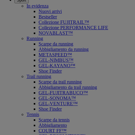
Sport
In evidenza
Nuovi arrivi
Bestseller
Collezione FUJITRAIL™
Collezione PERFORMANCE LIFE
NOVABLAST™
Running
Scarpe da running
Abbigliamento da running
METASPEED™
GEL-NIMBUS™
GEL-KAYANO™
Shoe Finder
Trail running
Scarpe da trail running
Abbigliamento da trail running
GEL-FUJITRABUCO™
GEL-SONOMA™
GEL-VENTURE™
Shoe Finder
Tennis
Scarpe da tennis
Abbigliamento
COURT FF™