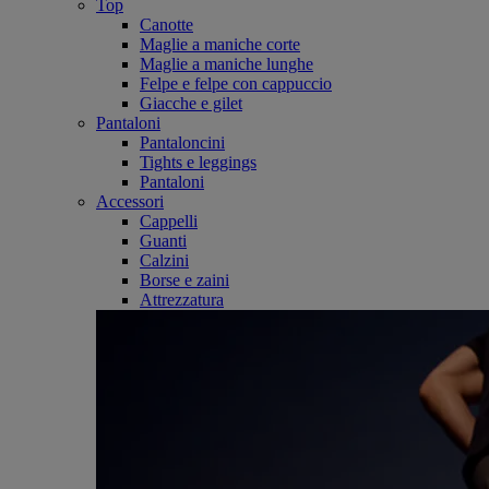
Top
Canotte
Maglie a maniche corte
Maglie a maniche lunghe
Felpe e felpe con cappuccio
Giacche e gilet
Pantaloni
Pantaloncini
Tights e leggings
Pantaloni
Accessori
Cappelli
Guanti
Calzini
Borse e zaini
Attrezzatura