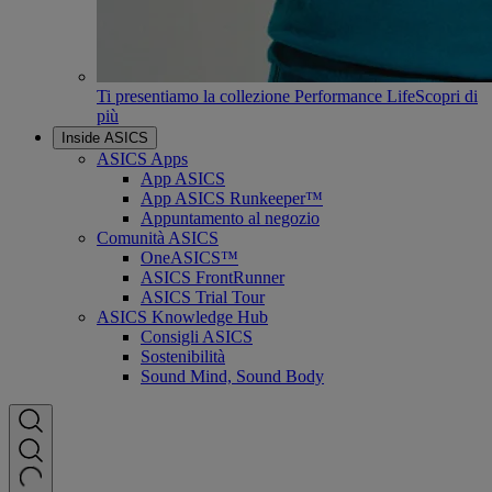
Ti presentiamo la collezione Performance Life
Scopri di
più
Inside ASICS
ASICS Apps
App ASICS
App ASICS Runkeeper™
Appuntamento al negozio
Comunità ASICS
OneASICS™
ASICS FrontRunner
ASICS Trial Tour
ASICS Knowledge Hub
Consigli ASICS
Sostenibilità
Sound Mind, Sound Body