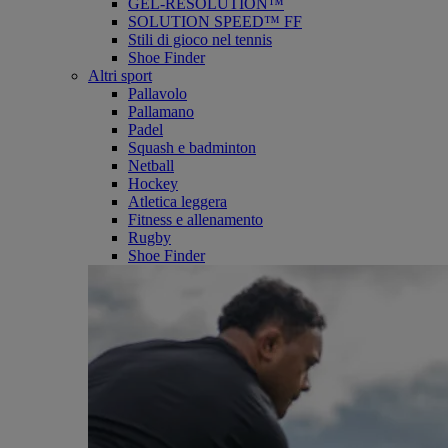
GEL-RESOLUTION™
SOLUTION SPEED™ FF
Stili di gioco nel tennis
Shoe Finder
Altri sport
Pallavolo
Pallamano
Padel
Squash e badminton
Netball
Hockey
Atletica leggera
Fitness e allenamento
Rugby
Shoe Finder