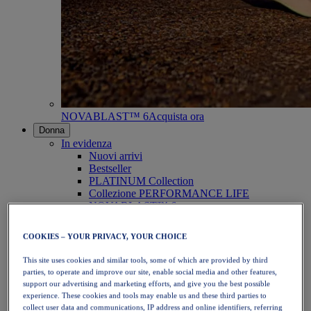
NOVABLAST™ 6
Acquista ora
Donna
In evidenza
Nuovi arrivi
Bestseller
PLATINUM Collection
Collezione PERFORMANCE LIFE
NOVABLAST™ 6
Scarpe
Running
COOKIES – YOUR PRIVACY, YOUR CHOICE
Trail running
Tennis
This site uses cookies and similar tools, some of which are provided by third
Pallavolo
parties, to operate and improve our site, enable social media and other features,
Pallamano
support our advertising and marketing efforts, and give you the best possible
Padel
experience. These cookies and tools may enable us and these third parties to
Netball
collect user data and communications, IP address and online identifiers, referring