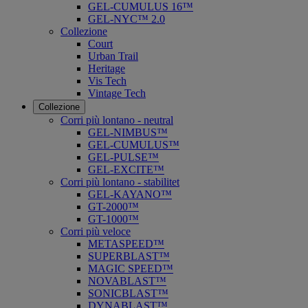
GEL-CUMULUS 16™
GEL-NYC™ 2.0
Collezione
Court
Urban Trail
Heritage
Vis Tech
Vintage Tech
Collezione
Corri più lontano - neutral
GEL-NIMBUS™
GEL-CUMULUS™
GEL-PULSE™
GEL-EXCITE™
Corri più lontano - stabilitet
GEL-KAYANO™
GT-2000™
GT-1000™
Corri più veloce
METASPEED™
SUPERBLAST™
MAGIC SPEED™
NOVABLAST™
SONICBLAST™
DYNABLAST™