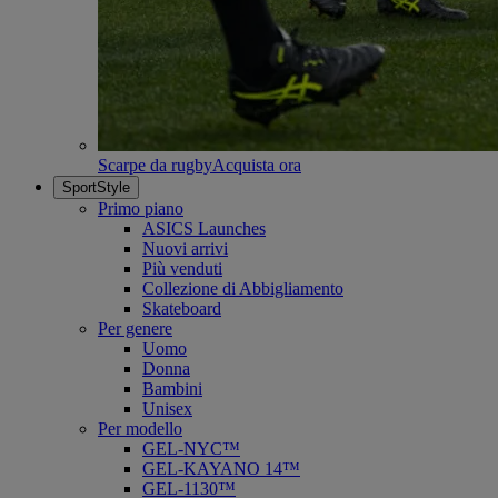
Scarpe da rugby
Acquista ora
SportStyle
Primo piano
ASICS Launches
Nuovi arrivi
Più venduti
Collezione di Abbigliamento
Skateboard
Per genere
Uomo
Donna
Bambini
Unisex
Per modello
GEL-NYC™
GEL-KAYANO 14™
GEL-1130™