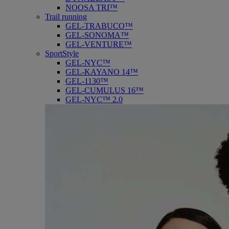
NOOSA TRI™
Trail running
GEL-TRABUCO™
GEL-SONOMA™
GEL-VENTURE™
SportStyle
GEL-NYC™
GEL-KAYANO 14™
GEL-1130™
GEL-CUMULUS 16™
GEL-NYC™ 2.0