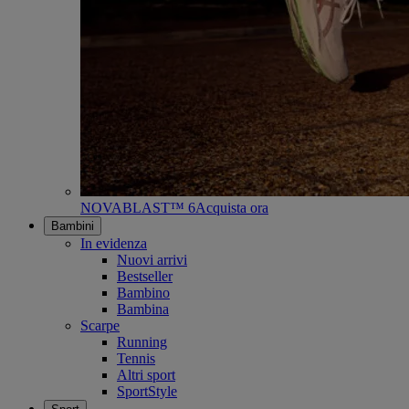
NOVABLAST™ 6
Acquista ora
Bambini
In evidenza
Nuovi arrivi
Bestseller
Bambino
Bambina
Scarpe
Running
Tennis
Altri sport
SportStyle