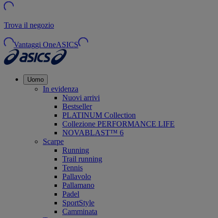
Trova il negozio
Vantaggi OneASICS
Uomo
In evidenza
Nuovi arrivi
Bestseller
PLATINUM Collection
Collezione PERFORMANCE LIFE
NOVABLAST™ 6
Scarpe
Running
Trail running
Tennis
Pallavolo
Pallamano
Padel
SportStyle
Camminata