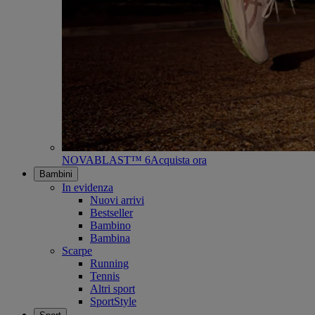
NOVABLAST™ 6
Acquista ora
Bambini
In evidenza
Nuovi arrivi
Bestseller
Bambino
Bambina
Scarpe
Running
Tennis
Altri sport
SportStyle