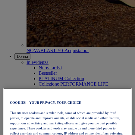
NOVABLAST™ 6
Acquista ora
Donna
In evidenza
Nuovi arrivi
Bestseller
PLATINUM Collection
Collezione PERFORMANCE LIFE
NOVABLAST™ 6
Scarpe
Running
COOKIES – YOUR PRIVACY, YOUR CHOICE
Trail running
Tennis
This site uses cookies and similar tools, some of which are provided by third
Pallavolo
parties, to operate and improve our site, enable social media and other features,
Pallamano
support our advertising and marketing efforts, and give you the best possible
Padel
experience. These cookies and tools may enable us and these third parties to
Netball
collect user data and communications, IP address and online identifiers, referring