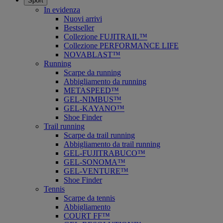
Sport
In evidenza
Nuovi arrivi
Bestseller
Collezione FUJITRAIL™
Collezione PERFORMANCE LIFE
NOVABLAST™
Running
Scarpe da running
Abbigliamento da running
METASPEED™
GEL-NIMBUS™
GEL-KAYANO™
Shoe Finder
Trail running
Scarpe da trail running
Abbigliamento da trail running
GEL-FUJITRABUCO™
GEL-SONOMA™
GEL-VENTURE™
Shoe Finder
Tennis
Scarpe da tennis
Abbigliamento
COURT FF™