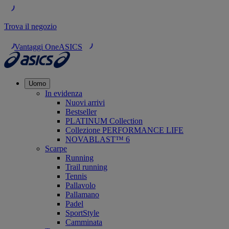
Trova il negozio
Vantaggi OneASICS
Uomo
In evidenza
Nuovi arrivi
Bestseller
PLATINUM Collection
Collezione PERFORMANCE LIFE
NOVABLAST™ 6
Scarpe
Running
Trail running
Tennis
Pallavolo
Pallamano
Padel
SportStyle
Camminata