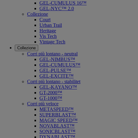
GEL-CUMULUS 16™
GEL-NYC™ 2.0
Collezione
Court
Urban Trail
Heritage
Vis Tech
Vintage Tech
Collezione
Corri più lontano - neutral
GEL-NIMBUS™
GEL-CUMULUS™
GEL-PULSE™
GEL-EXCITE™
Corri più lontano - stabilitet
GEL-KAYANO™
GT-2000™
GT-1000™
Corri più veloce
METASPEED™
SUPERBLAST™
MAGIC SPEED™
NOVABLAST™
SONICBLAST™
DYNABLAST™