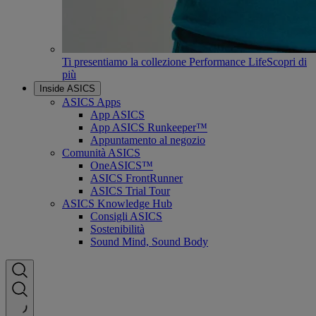
Ti presentiamo la collezione Performance Life
Scopri di
più
Inside ASICS
ASICS Apps
App ASICS
App ASICS Runkeeper™
Appuntamento al negozio
Comunità ASICS
OneASICS™
ASICS FrontRunner
ASICS Trial Tour
ASICS Knowledge Hub
Consigli ASICS
Sostenibilità
Sound Mind, Sound Body