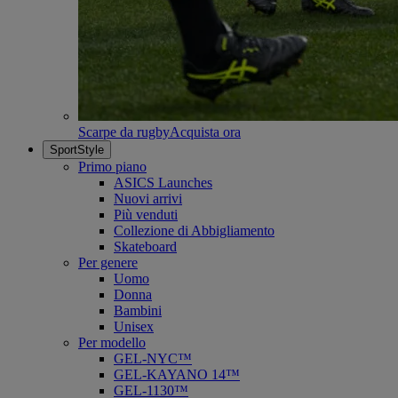
Scarpe da rugby
Acquista ora
SportStyle
Primo piano
ASICS Launches
Nuovi arrivi
Più venduti
Collezione di Abbigliamento
Skateboard
Per genere
Uomo
Donna
Bambini
Unisex
Per modello
GEL-NYC™
GEL-KAYANO 14™
GEL-1130™