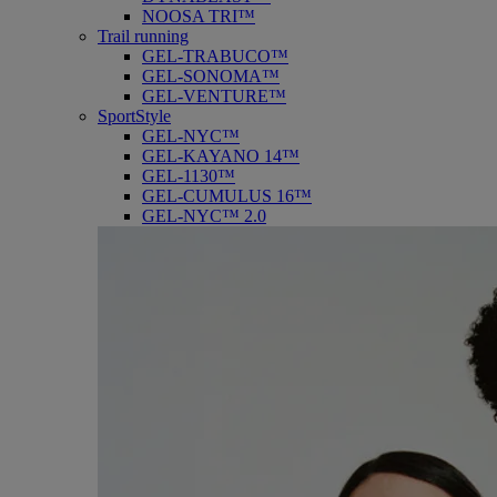
NOOSA TRI™
Trail running
GEL-TRABUCO™
GEL-SONOMA™
GEL-VENTURE™
SportStyle
GEL-NYC™
GEL-KAYANO 14™
GEL-1130™
GEL-CUMULUS 16™
GEL-NYC™ 2.0