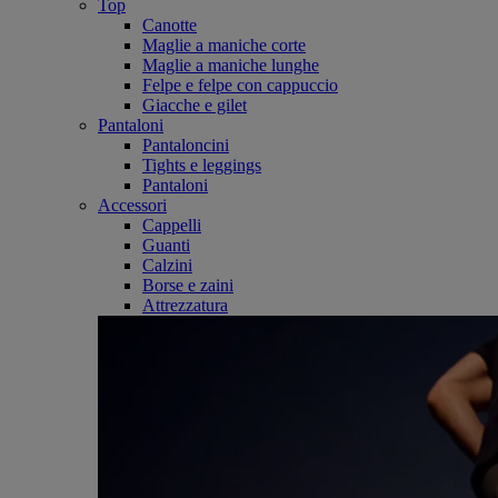
Top
Canotte
Maglie a maniche corte
Maglie a maniche lunghe
Felpe e felpe con cappuccio
Giacche e gilet
Pantaloni
Pantaloncini
Tights e leggings
Pantaloni
Accessori
Cappelli
Guanti
Calzini
Borse e zaini
Attrezzatura