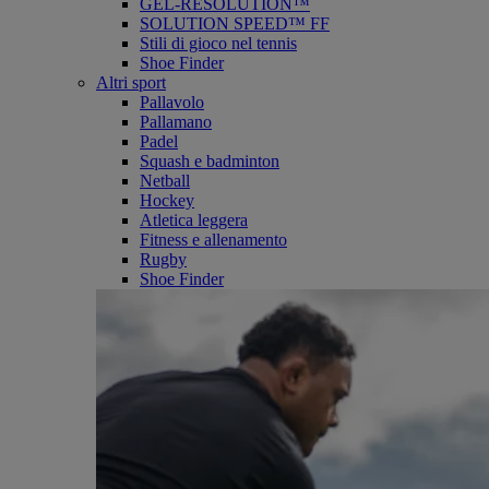
GEL-RESOLUTION™
SOLUTION SPEED™ FF
Stili di gioco nel tennis
Shoe Finder
Altri sport
Pallavolo
Pallamano
Padel
Squash e badminton
Netball
Hockey
Atletica leggera
Fitness e allenamento
Rugby
Shoe Finder