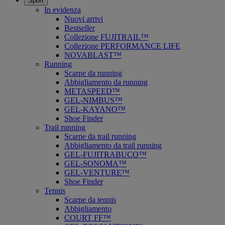
Sport
In evidenza
Nuovi arrivi
Bestseller
Collezione FUJITRAIL™
Collezione PERFORMANCE LIFE
NOVABLAST™
Running
Scarpe da running
Abbigliamento da running
METASPEED™
GEL-NIMBUS™
GEL-KAYANO™
Shoe Finder
Trail running
Scarpe da trail running
Abbigliamento da trail running
GEL-FUJITRABUCO™
GEL-SONOMA™
GEL-VENTURE™
Shoe Finder
Tennis
Scarpe da tennis
Abbigliamento
COURT FF™