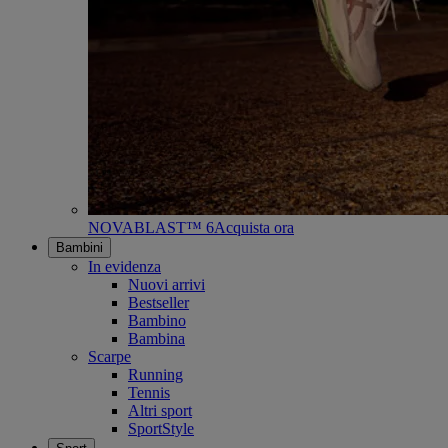
NOVABLAST™ 6
Acquista ora
Bambini
In evidenza
Nuovi arrivi
Bestseller
Bambino
Bambina
Scarpe
Running
Tennis
Altri sport
SportStyle