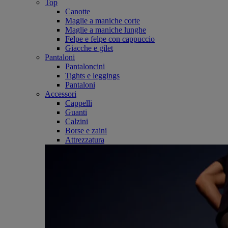
Top
Canotte
Maglie a maniche corte
Maglie a maniche lunghe
Felpe e felpe con cappuccio
Giacche e gilet
Pantaloni
Pantaloncini
Tights e leggings
Pantaloni
Accessori
Cappelli
Guanti
Calzini
Borse e zaini
Attrezzatura