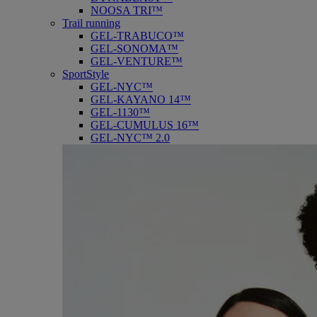
NOOSA TRI™
Trail running
GEL-TRABUCO™
GEL-SONOMA™
GEL-VENTURE™
SportStyle
GEL-NYC™
GEL-KAYANO 14™
GEL-1130™
GEL-CUMULUS 16™
GEL-NYC™ 2.0