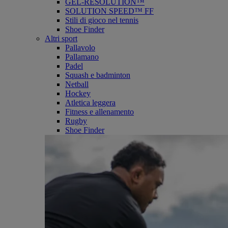
GEL-RESOLUTION™
SOLUTION SPEED™ FF
Stili di gioco nel tennis
Shoe Finder
Altri sport
Pallavolo
Pallamano
Padel
Squash e badminton
Netball
Hockey
Atletica leggera
Fitness e allenamento
Rugby
Shoe Finder