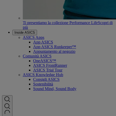
Ti presentiamo la collezione Performance Life
Scopri di
più
Inside ASICS
ASICS Apps
App ASICS
App ASICS Runkeeper™
Appuntamento al negozio
Comunità ASICS
OneASICS™
ASICS FrontRunner
ASICS Trial Tour
ASICS Knowledge Hub
Consigli ASICS
Sostenibilità
Sound Mind, Sound Body