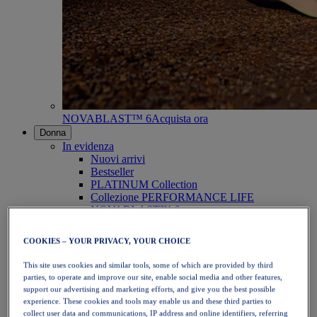
NOVABLAST™ 6
Acquista ora
Donna
In evidenza
Nuovi arrivi
Bestseller
PLATINUM Collection
Collezione PERFORMANCE LIFE
NOVABLAST™ 6
Scarpe
Running
COOKIES – YOUR PRIVACY, YOUR CHOICE
Trail running
Tennis
This site uses cookies and similar tools, some of which are provided by third
Pallavolo
parties, to operate and improve our site, enable social media and other features,
Pallamano
support our advertising and marketing efforts, and give you the best possible
Padel
experience. These cookies and tools may enable us and these third parties to
Netball
collect user data and communications, IP address and online identifiers, referring