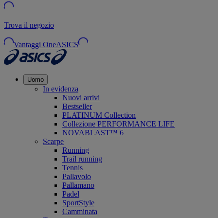
Trova il negozio
Vantaggi OneASICS
Uomo
In evidenza
Nuovi arrivi
Bestseller
PLATINUM Collection
Collezione PERFORMANCE LIFE
NOVABLAST™ 6
Scarpe
Running
Trail running
Tennis
Pallavolo
Pallamano
Padel
SportStyle
Camminata