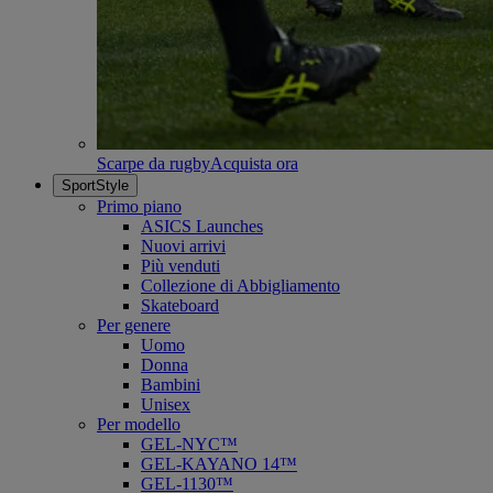
Scarpe da rugby
Acquista ora
SportStyle
Primo piano
ASICS Launches
Nuovi arrivi
Più venduti
Collezione di Abbigliamento
Skateboard
Per genere
Uomo
Donna
Bambini
Unisex
Per modello
GEL-NYC™
GEL-KAYANO 14™
GEL-1130™