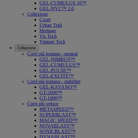
GEL-CUMULUS 16™
GEL-NYC™ 2.0
Collezione
Court
Urban Trail
Heritage
Vis Tech
Vintage Tech
Collezione
Corri più lontano - neutral
GEL-NIMBUS™
GEL-CUMULUS™
GEL-PULSE™
GEL-EXCITE™
Corri più lontano - stabilitet
GEL-KAYANO™
GT-2000™
GT-1000™
Corri più veloce
METASPEED™
SUPERBLAST™
MAGIC SPEED™
NOVABLAST™
SONICBLAST™
DYNABLAST™