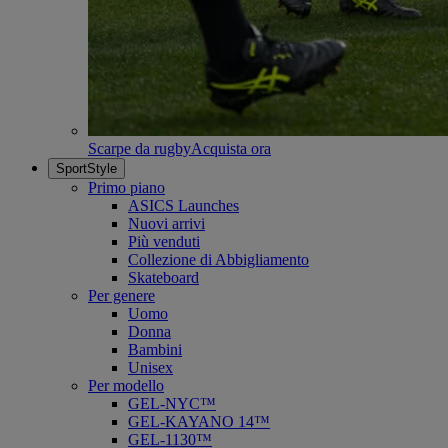
Scarpe da rugby
Acquista ora
SportStyle
Primo piano
ASICS Launches
Nuovi arrivi
Più venduti
Collezione di Abbigliamento
Skateboard
Per genere
Uomo
Donna
Bambini
Unisex
Per modello
GEL-NYC™
GEL-KAYANO 14™
GEL-1130™