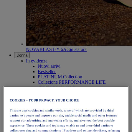
NOVABLAST™ 6
Acquista ora
Donna
In evidenza
Nuovi arrivi
Bestseller
PLATINUM Collection
Collezione PERFORMANCE LIFE
NOVABLAST™ 6
Scarpe
Running
COOKIES – YOUR PRIVACY, YOUR CHOICE
Trail running
Tennis
This site uses cookies and similar tools, some of which are provided by third
Pallavolo
parties, to operate and improve our site, enable social media and other features,
Pallamano
support our advertising and marketing efforts, and give you the best possible
Padel
experience. These cookies and tools may enable us and these third parties to
Netball
collect user data and communications, IP address and online identifiers, referring