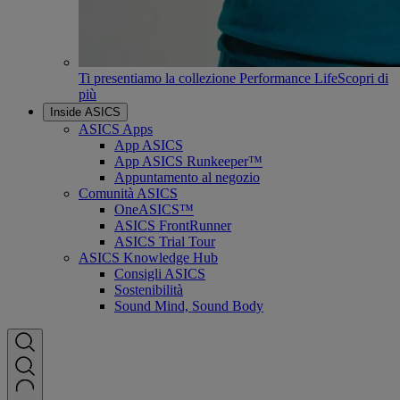
Ti presentiamo la collezione Performance Life
Scopri di
più
Inside ASICS
ASICS Apps
App ASICS
App ASICS Runkeeper™
Appuntamento al negozio
Comunità ASICS
OneASICS™
ASICS FrontRunner
ASICS Trial Tour
ASICS Knowledge Hub
Consigli ASICS
Sostenibilità
Sound Mind, Sound Body