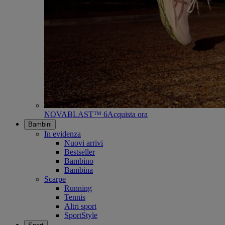
NOVABLAST™ 6
Acquista ora
Bambini
In evidenza
Nuovi arrivi
Bestseller
Bambino
Bambina
Scarpe
Running
Tennis
Altri sport
SportStyle