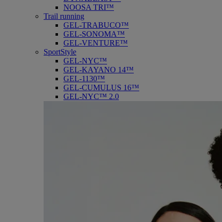
NOOSA TRI™
Trail running
GEL-TRABUCO™
GEL-SONOMA™
GEL-VENTURE™
SportStyle
GEL-NYC™
GEL-KAYANO 14™
GEL-1130™
GEL-CUMULUS 16™
GEL-NYC™ 2.0