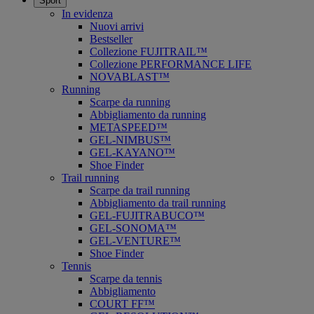
Sport
In evidenza
Nuovi arrivi
Bestseller
Collezione FUJITRAIL™
Collezione PERFORMANCE LIFE
NOVABLAST™
Running
Scarpe da running
Abbigliamento da running
METASPEED™
GEL-NIMBUS™
GEL-KAYANO™
Shoe Finder
Trail running
Scarpe da trail running
Abbigliamento da trail running
GEL-FUJITRABUCO™
GEL-SONOMA™
GEL-VENTURE™
Shoe Finder
Tennis
Scarpe da tennis
Abbigliamento
COURT FF™