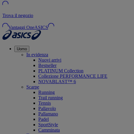
Trova il negozio
Vantaggi OneASICS
Uomo
In evidenza
Nuovi arrivi
Bestseller
PLATINUM Collection
Collezione PERFORMANCE LIFE
NOVABLAST™ 6
Scarpe
Running
Trail running
Tennis
Pallavolo
Pallamano
Padel
SportStyle
Camminata