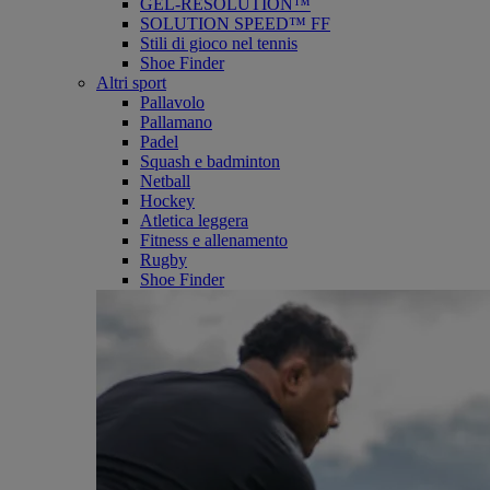
GEL-RESOLUTION™
SOLUTION SPEED™ FF
Stili di gioco nel tennis
Shoe Finder
Altri sport
Pallavolo
Pallamano
Padel
Squash e badminton
Netball
Hockey
Atletica leggera
Fitness e allenamento
Rugby
Shoe Finder