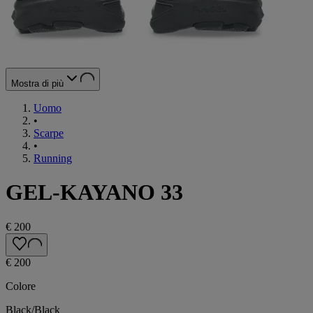
Mostra di più
Uomo
•
Scarpe
•
Running
GEL-KAYANO 33
€ 200
€ 200
Colore
Black/Black