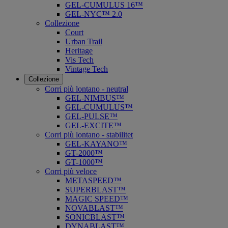
GEL-CUMULUS 16™
GEL-NYC™ 2.0
Collezione
Court
Urban Trail
Heritage
Vis Tech
Vintage Tech
Collezione
Corri più lontano - neutral
GEL-NIMBUS™
GEL-CUMULUS™
GEL-PULSE™
GEL-EXCITE™
Corri più lontano - stabilitet
GEL-KAYANO™
GT-2000™
GT-1000™
Corri più veloce
METASPEED™
SUPERBLAST™
MAGIC SPEED™
NOVABLAST™
SONICBLAST™
DYNABLAST™