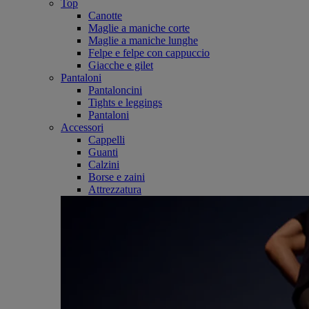
Top
Canotte
Maglie a maniche corte
Maglie a maniche lunghe
Felpe e felpe con cappuccio
Giacche e gilet
Pantaloni
Pantaloncini
Tights e leggings
Pantaloni
Accessori
Cappelli
Guanti
Calzini
Borse e zaini
Attrezzatura