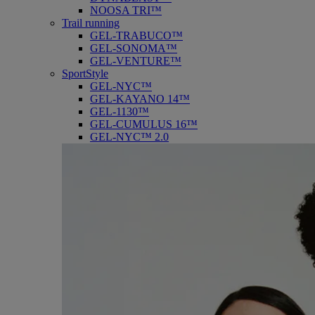
NOOSA TRI™
Trail running
GEL-TRABUCO™
GEL-SONOMA™
GEL-VENTURE™
SportStyle
GEL-NYC™
GEL-KAYANO 14™
GEL-1130™
GEL-CUMULUS 16™
GEL-NYC™ 2.0