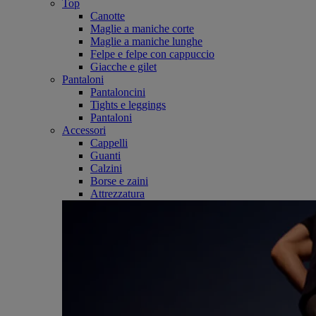
Top
Canotte
Maglie a maniche corte
Maglie a maniche lunghe
Felpe e felpe con cappuccio
Giacche e gilet
Pantaloni
Pantaloncini
Tights e leggings
Pantaloni
Accessori
Cappelli
Guanti
Calzini
Borse e zaini
Attrezzatura