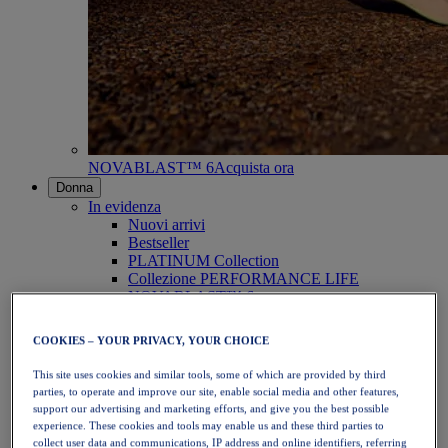
NOVABLAST™ 6
Acquista ora
Donna
In evidenza
Nuovi arrivi
Bestseller
PLATINUM Collection
Collezione PERFORMANCE LIFE
NOVABLAST™ 6
Scarpe
Running
COOKIES – YOUR PRIVACY, YOUR CHOICE
Trail running
Tennis
This site uses cookies and similar tools, some of which are provided by third
Pallavolo
parties, to operate and improve our site, enable social media and other features,
Pallamano
support our advertising and marketing efforts, and give you the best possible
Padel
experience. These cookies and tools may enable us and these third parties to
Netball
collect user data and communications, IP address and online identifiers, referring