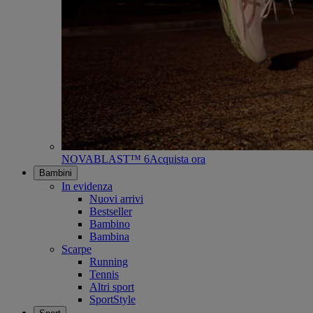
NOVABLAST™ 6
Acquista ora
Bambini
In evidenza
Nuovi arrivi
Bestseller
Bambino
Bambina
Scarpe
Running
Tennis
Altri sport
SportStyle