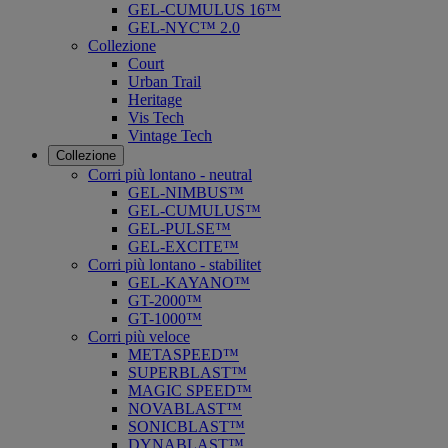
GEL-CUMULUS 16™
GEL-NYC™ 2.0
Collezione
Court
Urban Trail
Heritage
Vis Tech
Vintage Tech
Collezione
Corri più lontano - neutral
GEL-NIMBUS™
GEL-CUMULUS™
GEL-PULSE™
GEL-EXCITE™
Corri più lontano - stabilitet
GEL-KAYANO™
GT-2000™
GT-1000™
Corri più veloce
METASPEED™
SUPERBLAST™
MAGIC SPEED™
NOVABLAST™
SONICBLAST™
DYNABLAST™