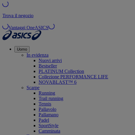
Trova il negozio
Vantaggi OneASICS
Uomo
In evidenza
Nuovi arrivi
Bestseller
PLATINUM Collection
Collezione PERFORMANCE LIFE
NOVABLAST™ 6
Scarpe
Running
Trail running
Tennis
Pallavolo
Pallamano
Padel
SportStyle
Camminata