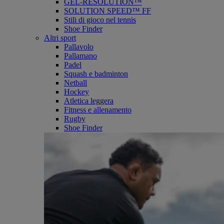
GEL-RESOLUTION™
SOLUTION SPEED™ FF
Stili di gioco nel tennis
Shoe Finder
Altri sport
Pallavolo
Pallamano
Padel
Squash e badminton
Netball
Hockey
Atletica leggera
Fitness e allenamento
Rugby
Shoe Finder