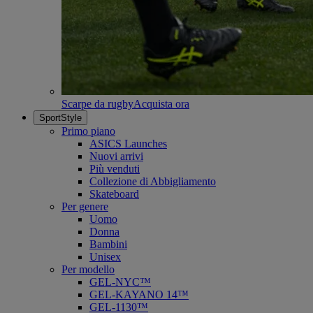
Scarpe da rugby
Acquista ora
SportStyle
Primo piano
ASICS Launches
Nuovi arrivi
Più venduti
Collezione di Abbigliamento
Skateboard
Per genere
Uomo
Donna
Bambini
Unisex
Per modello
GEL-NYC™
GEL-KAYANO 14™
GEL-1130™