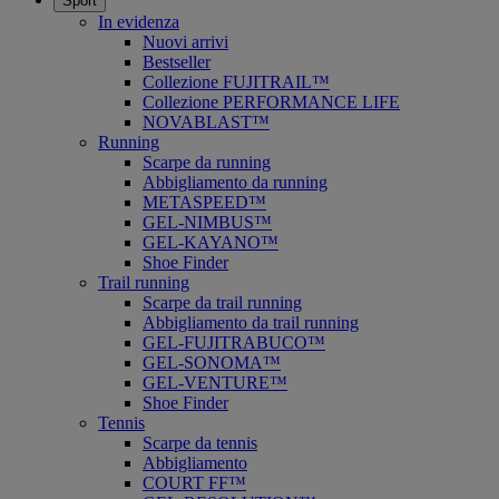
Sport
In evidenza
Nuovi arrivi
Bestseller
Collezione FUJITRAIL™
Collezione PERFORMANCE LIFE
NOVABLAST™
Running
Scarpe da running
Abbigliamento da running
METASPEED™
GEL-NIMBUS™
GEL-KAYANO™
Shoe Finder
Trail running
Scarpe da trail running
Abbigliamento da trail running
GEL-FUJITRABUCO™
GEL-SONOMA™
GEL-VENTURE™
Shoe Finder
Tennis
Scarpe da tennis
Abbigliamento
COURT FF™