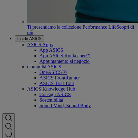
Ti presentiamo la collezione Performance Life
Scopri di
più
Inside ASICS
ASICS Apps
App ASICS
App ASICS Runkeeper™
Appuntamento al negozio
Comunità ASICS
OneASICS™
ASICS FrontRunner
ASICS Trial Tour
ASICS Knowledge Hub
Consigli ASICS
Sostenibilità
Sound Mind, Sound Body