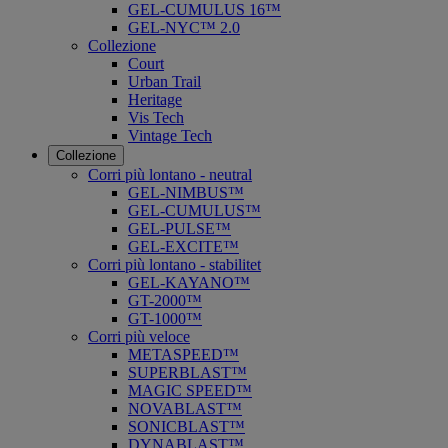
GEL-CUMULUS 16™
GEL-NYC™ 2.0
Collezione
Court
Urban Trail
Heritage
Vis Tech
Vintage Tech
Collezione
Corri più lontano - neutral
GEL-NIMBUS™
GEL-CUMULUS™
GEL-PULSE™
GEL-EXCITE™
Corri più lontano - stabilitet
GEL-KAYANO™
GT-2000™
GT-1000™
Corri più veloce
METASPEED™
SUPERBLAST™
MAGIC SPEED™
NOVABLAST™
SONICBLAST™
DYNABLAST™