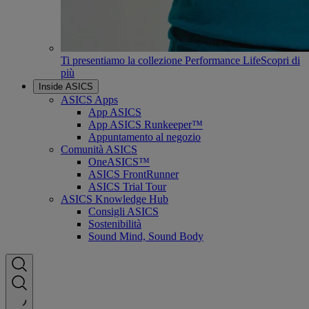
Ti presentiamo la collezione Performance Life
Scopri di
più
Inside ASICS
ASICS Apps
App ASICS
App ASICS Runkeeper™
Appuntamento al negozio
Comunità ASICS
OneASICS™
ASICS FrontRunner
ASICS Trial Tour
ASICS Knowledge Hub
Consigli ASICS
Sostenibilità
Sound Mind, Sound Body