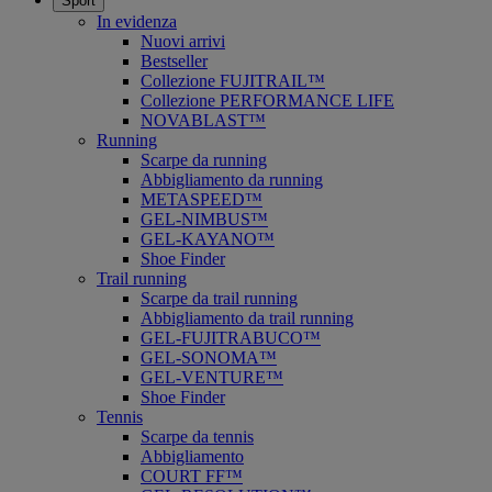
Sport
In evidenza
Nuovi arrivi
Bestseller
Collezione FUJITRAIL™
Collezione PERFORMANCE LIFE
NOVABLAST™
Running
Scarpe da running
Abbigliamento da running
METASPEED™
GEL-NIMBUS™
GEL-KAYANO™
Shoe Finder
Trail running
Scarpe da trail running
Abbigliamento da trail running
GEL-FUJITRABUCO™
GEL-SONOMA™
GEL-VENTURE™
Shoe Finder
Tennis
Scarpe da tennis
Abbigliamento
COURT FF™