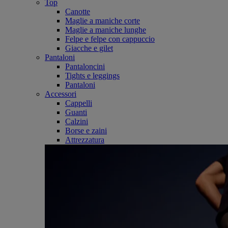
Top
Canotte
Maglie a maniche corte
Maglie a maniche lunghe
Felpe e felpe con cappuccio
Giacche e gilet
Pantaloni
Pantaloncini
Tights e leggings
Pantaloni
Accessori
Cappelli
Guanti
Calzini
Borse e zaini
Attrezzatura