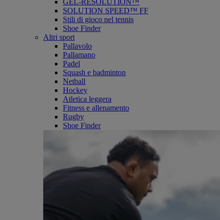
GEL-RESOLUTION™
SOLUTION SPEED™ FF
Stili di gioco nel tennis
Shoe Finder
Altri sport
Pallavolo
Pallamano
Padel
Squash e badminton
Netball
Hockey
Atletica leggera
Fitness e allenamento
Rugby
Shoe Finder