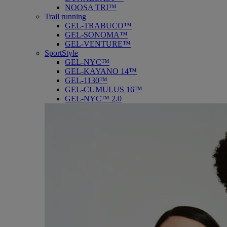
NOOSA TRI™
Trail running
GEL-TRABUCO™
GEL-SONOMA™
GEL-VENTURE™
SportStyle
GEL-NYC™
GEL-KAYANO 14™
GEL-1130™
GEL-CUMULUS 16™
GEL-NYC™ 2.0