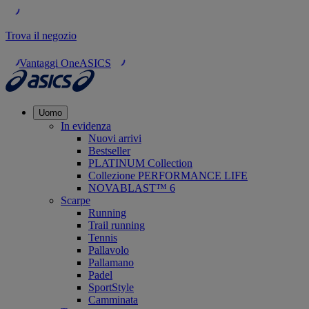
Trova il negozio
Vantaggi OneASICS
Uomo
In evidenza
Nuovi arrivi
Bestseller
PLATINUM Collection
Collezione PERFORMANCE LIFE
NOVABLAST™ 6
Scarpe
Running
Trail running
Tennis
Pallavolo
Pallamano
Padel
SportStyle
Camminata