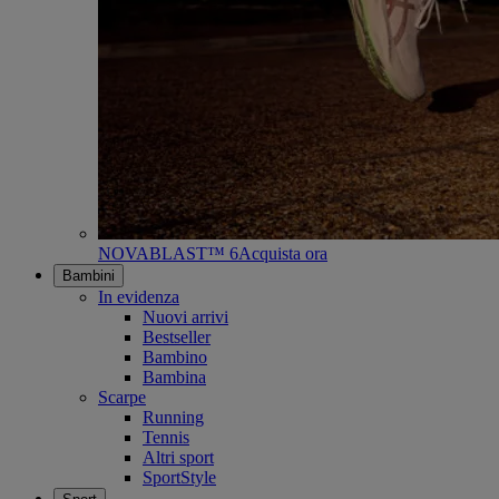
NOVABLAST™ 6
Acquista ora
Bambini
In evidenza
Nuovi arrivi
Bestseller
Bambino
Bambina
Scarpe
Running
Tennis
Altri sport
SportStyle