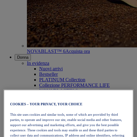
NOVABLAST™ 6
Acquista ora
Donna
In evidenza
Nuovi arrivi
Bestseller
PLATINUM Collection
Collezione PERFORMANCE LIFE
NOVABLAST™ 6
Scarpe
Running
COOKIES – YOUR PRIVACY, YOUR CHOICE
Trail running
Tennis
This site uses cookies and similar tools, some of which are provided by third
Pallavolo
parties, to operate and improve our site, enable social media and other features,
Pallamano
support our advertising and marketing efforts, and give you the best possible
Padel
experience. These cookies and tools may enable us and these third parties to
Netball
collect user data and communications, IP address and online identifiers, referring