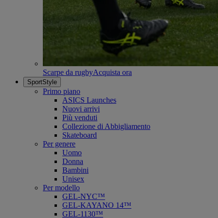
Scarpe da rugby
Acquista ora
SportStyle
Primo piano
ASICS Launches
Nuovi arrivi
Più venduti
Collezione di Abbigliamento
Skateboard
Per genere
Uomo
Donna
Bambini
Unisex
Per modello
GEL-NYC™
GEL-KAYANO 14™
GEL-1130™