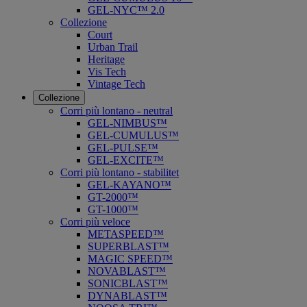
GEL-NYC™ 2.0
Collezione
Court
Urban Trail
Heritage
Vis Tech
Vintage Tech
Collezione
Corri più lontano - neutral
GEL-NIMBUS™
GEL-CUMULUS™
GEL-PULSE™
GEL-EXCITE™
Corri più lontano - stabilitet
GEL-KAYANO™
GT-2000™
GT-1000™
Corri più veloce
METASPEED™
SUPERBLAST™
MAGIC SPEED™
NOVABLAST™
SONICBLAST™
DYNABLAST™