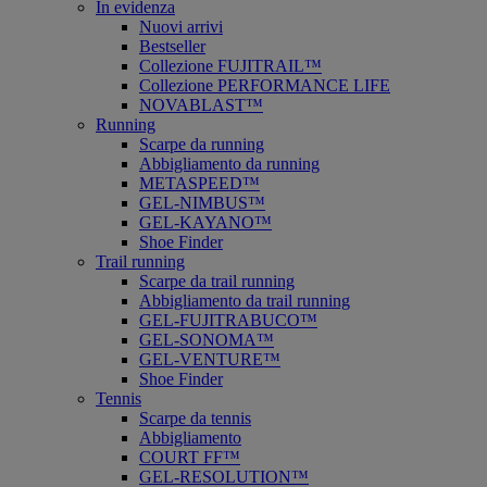
In evidenza
Nuovi arrivi
Bestseller
Collezione FUJITRAIL™
Collezione PERFORMANCE LIFE
NOVABLAST™
Running
Scarpe da running
Abbigliamento da running
METASPEED™
GEL-NIMBUS™
GEL-KAYANO™
Shoe Finder
Trail running
Scarpe da trail running
Abbigliamento da trail running
GEL-FUJITRABUCO™
GEL-SONOMA™
GEL-VENTURE™
Shoe Finder
Tennis
Scarpe da tennis
Abbigliamento
COURT FF™
GEL-RESOLUTION™