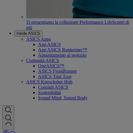
Ti presentiamo la collezione Performance Life
Scopri di
più
Inside ASICS
ASICS Apps
App ASICS
App ASICS Runkeeper™
Appuntamento al negozio
Comunità ASICS
OneASICS™
ASICS FrontRunner
ASICS Trial Tour
ASICS Knowledge Hub
Consigli ASICS
Sostenibilità
Sound Mind, Sound Body