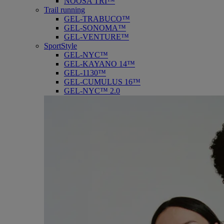
NOOSA TRI™
Trail running
GEL-TRABUCO™
GEL-SONOMA™
GEL-VENTURE™
SportStyle
GEL-NYC™
GEL-KAYANO 14™
GEL-1130™
GEL-CUMULUS 16™
GEL-NYC™ 2.0