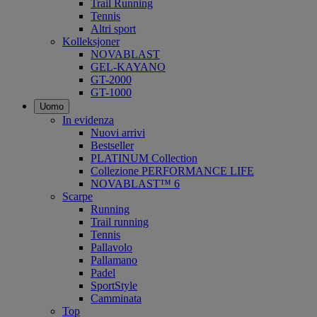
Trail Running
Tennis
Altri sport
Kolleksjoner
NOVABLAST
GEL-KAYANO
GT-2000
GT-1000
Uomo
In evidenza
Nuovi arrivi
Bestseller
PLATINUM Collection
Collezione PERFORMANCE LIFE
NOVABLAST™ 6
Scarpe
Running
Trail running
Tennis
Pallavolo
Pallamano
Padel
SportStyle
Camminata
Top