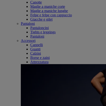
Canotte
Maglie a maniche corte
Maglie a maniche lunghe
Felpe e felpe con cappuccio
Giacche e gilet
Pantaloni
Pantaloncini
Tights e leggings
Pantaloni
Accessori
Cappelli
Guanti
Calzini
Borse e zaini
Attrezzatura