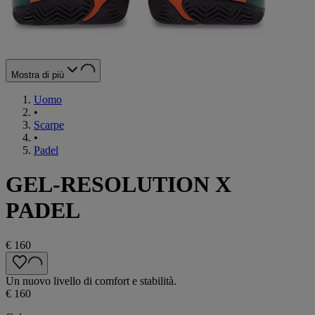
Mostra di più
Uomo
•
Scarpe
•
Padel
GEL-RESOLUTION X
PADEL
€ 160
Un nuovo livello di comfort e stabilità.
€ 160