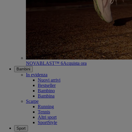
NOVABLAST™ 6
Acquista ora
Bambini
In evidenza
Nuovi arrivi
Bestseller
Bambino
Bambina
Scarpe
Running
Tennis
Altri sport
SportStyle
Sport