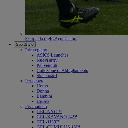
Scarpe da rugby
Acquista ora
SportStyle
Primo piano
ASICS Launches
Nuovi arrivi
Più venduti
Collezione di Abbigliamento
Skateboard
Per genere
Uomo
Donna
Bambini
Unisex
Per modello
GEL-NYC™
GEL-KAYANO 14™
GEL-1130™
GEL-CUMULUS 16™