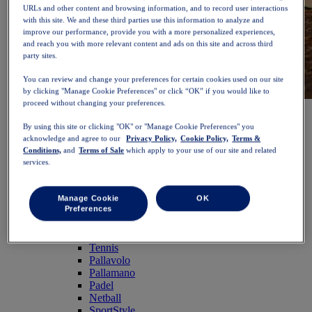
URLs and other content and browsing information, and to record user interactions
with this site. We and these third parties use this information to analyze and
improve our performance, provide you with a more personalized experiences,
and reach you with more relevant content and ads on this site and across third
party sites.
You can review and change your preferences for certain cookies used on our site
by clicking "Manage Cookie Preferences" or click “OK” if you would like to
proceed without changing your preferences.
NOVABLAST™ 6
Acquista ora
Donna
By using this site or clicking "OK" or "Manage Cookie Preferences" you
In evidenza
acknowledge and agree to our
Privacy Policy,
Cookie Policy,
Terms &
Nuovi arrivi
Conditions,
and
Terms of Sale
which apply to your use of our site and related
Bestseller
services.
PLATINUM Collection
Collezione PERFORMANCE LIFE
NOVABLAST™ 6
Manage Cookie
OK
Scarpe
Preferences
Running
Trail running
Tennis
Pallavolo
Pallamano
Padel
Netball
SportStyle