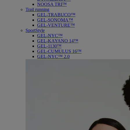
NOOSA TRI™
Trail running
GEL-TRABUCO™
GEL-SONOMA™
GEL-VENTURE™
SportStyle
GEL-NYC™
GEL-KAYANO 14™
GEL-1130™
GEL-CUMULUS 16™
GEL-NYC™ 2.0