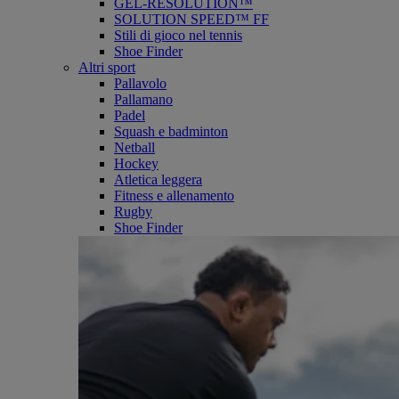
GEL-RESOLUTION™
SOLUTION SPEED™ FF
Stili di gioco nel tennis
Shoe Finder
Altri sport
Pallavolo
Pallamano
Padel
Squash e badminton
Netball
Hockey
Atletica leggera
Fitness e allenamento
Rugby
Shoe Finder