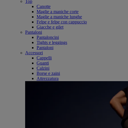
Top
Canotte
Maglie a maniche corte
Maglie a maniche lunghe
Felpe e felpe con cappuccio
Giacche e gilet
Pantaloni
Pantaloncini
Tights e leggings
Pantaloni
Accessori
Cappelli
Guanti
Calzini
Borse e zaini
Attrezzatura