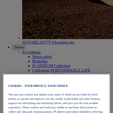
NOVABLAST™ 6
Acquista ora
Donna
In evidenza
Nuovi arrivi
Bestseller
PLATINUM Collection
Collezione PERFORMANCE LIFE
NOVABLAST™ 6
Scarpe
Running
COOKIES – YOUR PRIVACY, YOUR CHOICE
Trail running
Tennis
This site uses cookies and similar tools, some of which are provided by third
Pallavolo
parties, to operate and improve our site, enable social media and other features,
Pallamano
support our advertising and marketing efforts, and give you the best possible
Padel
experience. These cookies and tools may enable us and these third parties to
Netball
collect user data and communications, IP address and online identifiers, referring