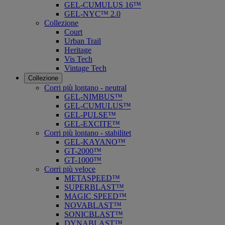
GEL-CUMULUS 16™
GEL-NYC™ 2.0
Collezione
Court
Urban Trail
Heritage
Vis Tech
Vintage Tech
Collezione
Corri più lontano - neutral
GEL-NIMBUS™
GEL-CUMULUS™
GEL-PULSE™
GEL-EXCITE™
Corri più lontano - stabilitet
GEL-KAYANO™
GT-2000™
GT-1000™
Corri più veloce
METASPEED™
SUPERBLAST™
MAGIC SPEED™
NOVABLAST™
SONICBLAST™
DYNABLAST™