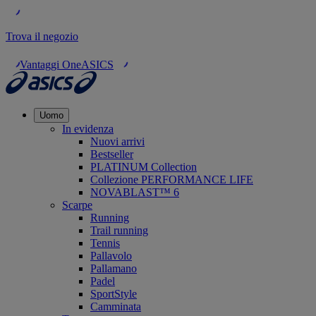
Trova il negozio
Vantaggi OneASICS
Uomo
In evidenza
Nuovi arrivi
Bestseller
PLATINUM Collection
Collezione PERFORMANCE LIFE
NOVABLAST™ 6
Scarpe
Running
Trail running
Tennis
Pallavolo
Pallamano
Padel
SportStyle
Camminata