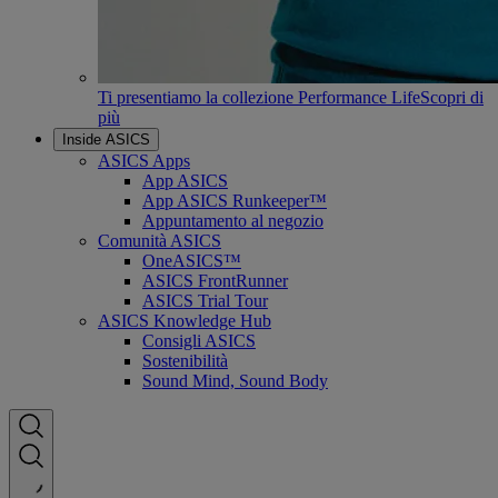
Ti presentiamo la collezione Performance Life
Scopri di
più
Inside ASICS
ASICS Apps
App ASICS
App ASICS Runkeeper™
Appuntamento al negozio
Comunità ASICS
OneASICS™
ASICS FrontRunner
ASICS Trial Tour
ASICS Knowledge Hub
Consigli ASICS
Sostenibilità
Sound Mind, Sound Body