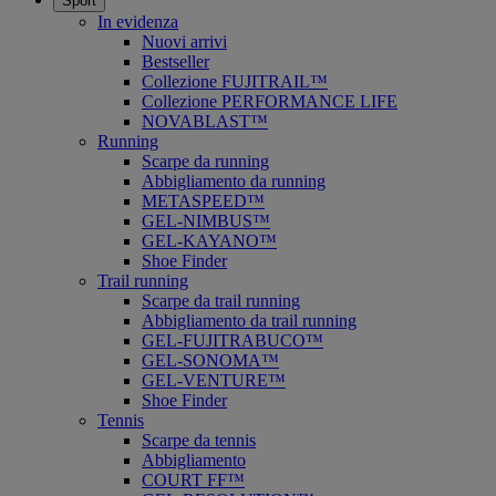
Sport
In evidenza
Nuovi arrivi
Bestseller
Collezione FUJITRAIL™
Collezione PERFORMANCE LIFE
NOVABLAST™
Running
Scarpe da running
Abbigliamento da running
METASPEED™
GEL-NIMBUS™
GEL-KAYANO™
Shoe Finder
Trail running
Scarpe da trail running
Abbigliamento da trail running
GEL-FUJITRABUCO™
GEL-SONOMA™
GEL-VENTURE™
Shoe Finder
Tennis
Scarpe da tennis
Abbigliamento
COURT FF™