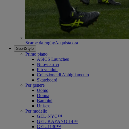
Scarpe da rugby
Acquista ora
SportStyle
Primo piano
ASICS Launches
Nuovi arrivi
Più venduti
Collezione di Abbigliamento
Skateboard
Per genere
Uomo
Donna
Bambini
Unisex
Per modello
GEL-NYC™
GEL-KAYANO 14™
GEL-1130™