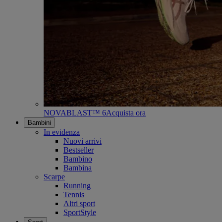
NOVABLAST™ 6
Acquista ora
Bambini
In evidenza
Nuovi arrivi
Bestseller
Bambino
Bambina
Scarpe
Running
Tennis
Altri sport
SportStyle