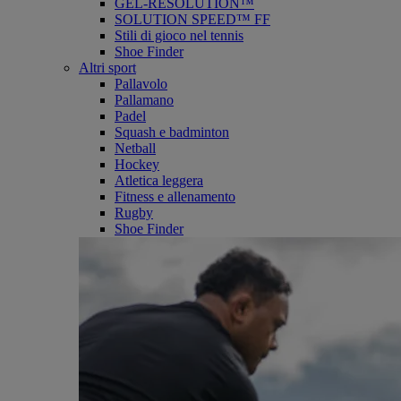
GEL-RESOLUTION™
SOLUTION SPEED™ FF
Stili di gioco nel tennis
Shoe Finder
Altri sport
Pallavolo
Pallamano
Padel
Squash e badminton
Netball
Hockey
Atletica leggera
Fitness e allenamento
Rugby
Shoe Finder