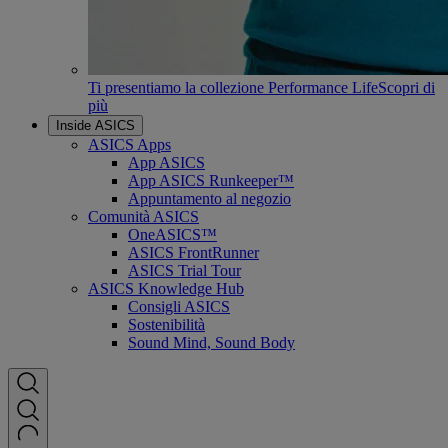
Ti presentiamo la collezione Performance Life
Scopri di
più
Inside ASICS
ASICS Apps
App ASICS
App ASICS Runkeeper™
Appuntamento al negozio
Comunità ASICS
OneASICS™
ASICS FrontRunner
ASICS Trial Tour
ASICS Knowledge Hub
Consigli ASICS
Sostenibilità
Sound Mind, Sound Body