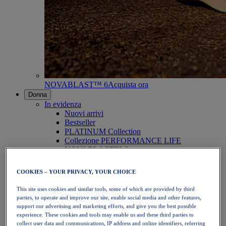
NOVABLAST™ 6
Acquista ora
Donna
In evidenza
Nuovi arrivi
Bestseller
PLATINUM Collection
Collezione PERFORMANCE LIFE
NOVABLAST™ 6
Scarpe
Running
COOKIES – YOUR PRIVACY, YOUR CHOICE
Trail running
Tennis
This site uses cookies and similar tools, some of which are provided by third
Pallavolo
parties, to operate and improve our site, enable social media and other features,
Pallamano
support our advertising and marketing efforts, and give you the best possible
Padel
experience. These cookies and tools may enable us and these third parties to
Netball
collect user data and communications, IP address and online identifiers, referring