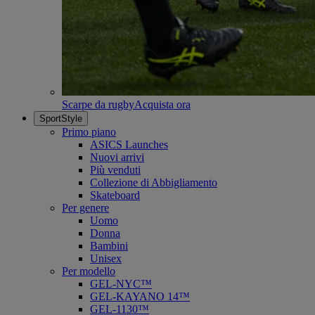
Scarpe da rugby
Acquista ora
SportStyle
Primo piano
ASICS Launches
Nuovi arrivi
Più venduti
Collezione di Abbigliamento
Skateboard
Per genere
Uomo
Donna
Bambini
Unisex
Per modello
GEL-NYC™
GEL-KAYANO 14™
GEL-1130™