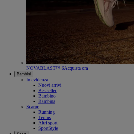
NOVABLAST™ 6
Acquista ora
Bambini
In evidenza
Nuovi arrivi
Bestseller
Bambino
Bambina
Scarpe
Running
Tennis
Altri sport
SportStyle