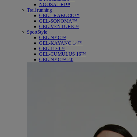
NOOSA TRI™
Trail running
GEL-TRABUCO™
GEL-SONOMA™
GEL-VENTURE™
SportStyle
GEL-NYC™
GEL-KAYANO 14™
GEL-1130™
GEL-CUMULUS 16™
GEL-NYC™ 2.0