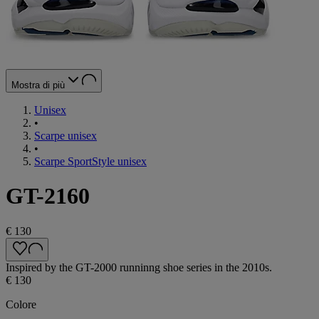
Mostra di più
Unisex
•
Scarpe unisex
•
Scarpe SportStyle unisex
GT-2160
€ 130
Inspired by the GT-2000 runninng shoe series in the 2010s.
€ 130
Colore