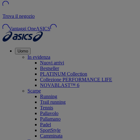
Trova il negozio
Vantaggi OneASICS
Uomo
In evidenza
Nuovi arrivi
Bestseller
PLATINUM Collection
Collezione PERFORMANCE LIFE
NOVABLAST™ 6
Scarpe
Running
Trail running
Tennis
Pallavolo
Pallamano
Padel
SportStyle
Camminata