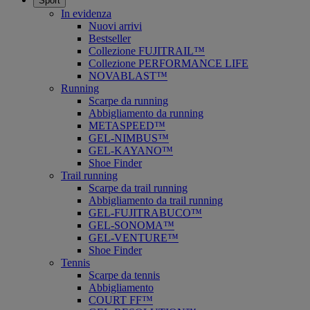
Sport
In evidenza
Nuovi arrivi
Bestseller
Collezione FUJITRAIL™
Collezione PERFORMANCE LIFE
NOVABLAST™
Running
Scarpe da running
Abbigliamento da running
METASPEED™
GEL-NIMBUS™
GEL-KAYANO™
Shoe Finder
Trail running
Scarpe da trail running
Abbigliamento da trail running
GEL-FUJITRABUCO™
GEL-SONOMA™
GEL-VENTURE™
Shoe Finder
Tennis
Scarpe da tennis
Abbigliamento
COURT FF™