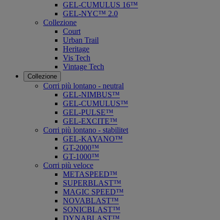
GEL-CUMULUS 16™
GEL-NYC™ 2.0
Collezione
Court
Urban Trail
Heritage
Vis Tech
Vintage Tech
Collezione
Corri più lontano - neutral
GEL-NIMBUS™
GEL-CUMULUS™
GEL-PULSE™
GEL-EXCITE™
Corri più lontano - stabilitet
GEL-KAYANO™
GT-2000™
GT-1000™
Corri più veloce
METASPEED™
SUPERBLAST™
MAGIC SPEED™
NOVABLAST™
SONICBLAST™
DYNABLAST™