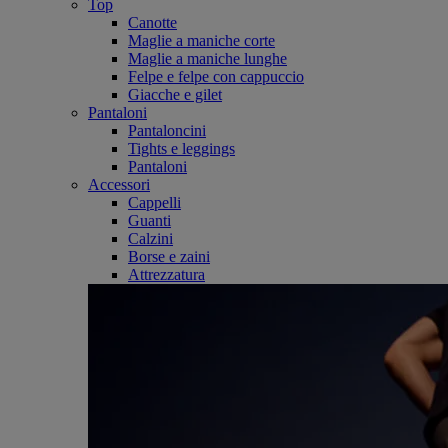
Top
Canotte
Maglie a maniche corte
Maglie a maniche lunghe
Felpe e felpe con cappuccio
Giacche e gilet
Pantaloni
Pantaloncini
Tights e leggings
Pantaloni
Accessori
Cappelli
Guanti
Calzini
Borse e zaini
Attrezzatura