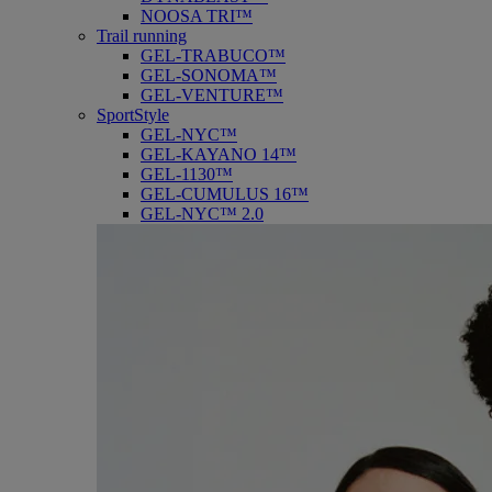
NOOSA TRI™
Trail running
GEL-TRABUCO™
GEL-SONOMA™
GEL-VENTURE™
SportStyle
GEL-NYC™
GEL-KAYANO 14™
GEL-1130™
GEL-CUMULUS 16™
GEL-NYC™ 2.0