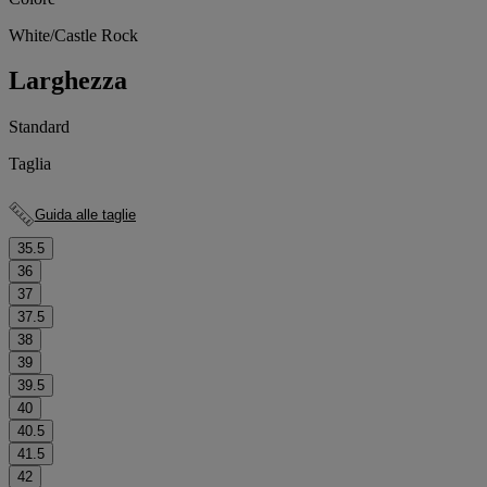
White/Castle Rock
Larghezza
Standard
Taglia
Guida alle taglie
35.5
36
37
37.5
38
39
39.5
40
40.5
41.5
42