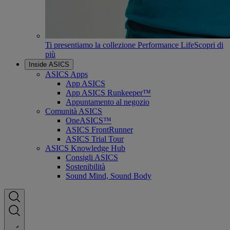
Ti presentiamo la collezione Performance Life
Scopri di
più
Inside ASICS
ASICS Apps
App ASICS
App ASICS Runkeeper™
Appuntamento al negozio
Comunità ASICS
OneASICS™
ASICS FrontRunner
ASICS Trial Tour
ASICS Knowledge Hub
Consigli ASICS
Sostenibilità
Sound Mind, Sound Body