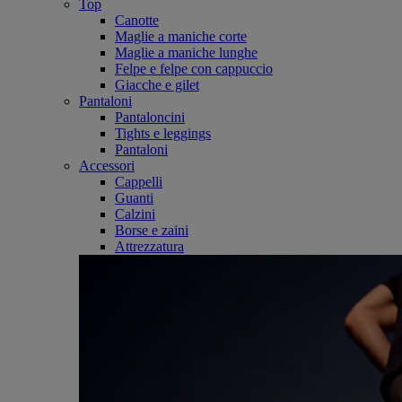
Top
Canotte
Maglie a maniche corte
Maglie a maniche lunghe
Felpe e felpe con cappuccio
Giacche e gilet
Pantaloni
Pantaloncini
Tights e leggings
Pantaloni
Accessori
Cappelli
Guanti
Calzini
Borse e zaini
Attrezzatura