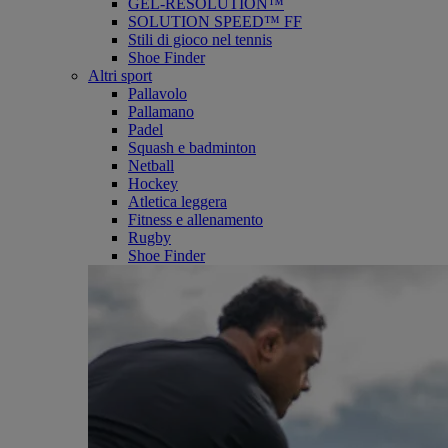
GEL-RESOLUTION™
SOLUTION SPEED™ FF
Stili di gioco nel tennis
Shoe Finder
Altri sport
Pallavolo
Pallamano
Padel
Squash e badminton
Netball
Hockey
Atletica leggera
Fitness e allenamento
Rugby
Shoe Finder