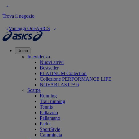
Trova il negozio
Vantaggi OneASICS
Uomo
In evidenza
Nuovi arrivi
Bestseller
PLATINUM Collection
Collezione PERFORMANCE LIFE
NOVABLAST™ 6
Scarpe
Running
Trail running
Tennis
Pallavolo
Pallamano
Padel
SportStyle
Camminata