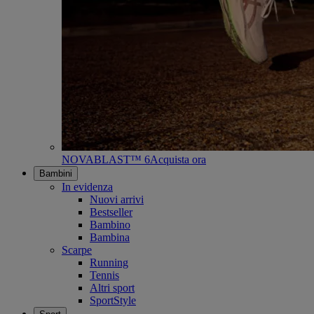
NOVABLAST™ 6
Acquista ora
Bambini
In evidenza
Nuovi arrivi
Bestseller
Bambino
Bambina
Scarpe
Running
Tennis
Altri sport
SportStyle