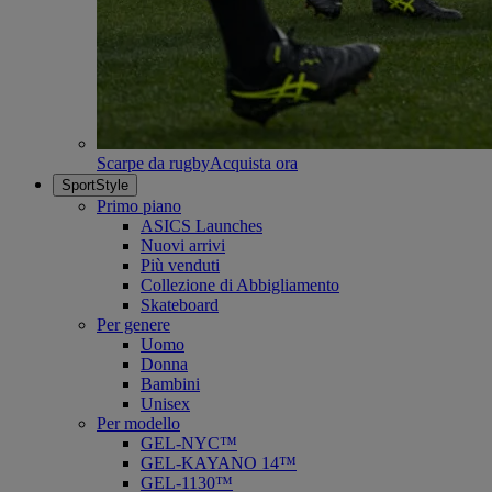
Scarpe da rugby
Acquista ora
SportStyle
Primo piano
ASICS Launches
Nuovi arrivi
Più venduti
Collezione di Abbigliamento
Skateboard
Per genere
Uomo
Donna
Bambini
Unisex
Per modello
GEL-NYC™
GEL-KAYANO 14™
GEL-1130™