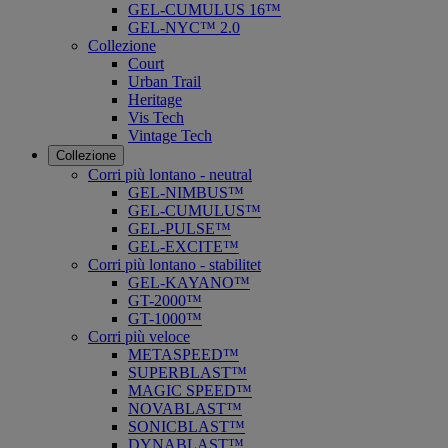
GEL-CUMULUS 16™
GEL-NYC™ 2.0
Collezione
Court
Urban Trail
Heritage
Vis Tech
Vintage Tech
Collezione
Corri più lontano - neutral
GEL-NIMBUS™
GEL-CUMULUS™
GEL-PULSE™
GEL-EXCITE™
Corri più lontano - stabilitet
GEL-KAYANO™
GT-2000™
GT-1000™
Corri più veloce
METASPEED™
SUPERBLAST™
MAGIC SPEED™
NOVABLAST™
SONICBLAST™
DYNABLAST™