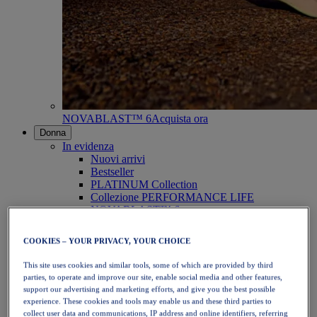
NOVABLAST™ 6
Acquista ora
Donna
In evidenza
Nuovi arrivi
Bestseller
PLATINUM Collection
Collezione PERFORMANCE LIFE
NOVABLAST™ 6
Scarpe
Running
COOKIES – YOUR PRIVACY, YOUR CHOICE
Trail running
Tennis
This site uses cookies and similar tools, some of which are provided by third
Pallavolo
parties, to operate and improve our site, enable social media and other features,
Pallamano
support our advertising and marketing efforts, and give you the best possible
Padel
experience. These cookies and tools may enable us and these third parties to
Netball
collect user data and communications, IP address and online identifiers, referring