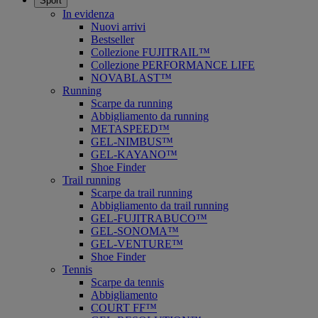
Sport
In evidenza
Nuovi arrivi
Bestseller
Collezione FUJITRAIL™
Collezione PERFORMANCE LIFE
NOVABLAST™
Running
Scarpe da running
Abbigliamento da running
METASPEED™
GEL-NIMBUS™
GEL-KAYANO™
Shoe Finder
Trail running
Scarpe da trail running
Abbigliamento da trail running
GEL-FUJITRABUCO™
GEL-SONOMA™
GEL-VENTURE™
Shoe Finder
Tennis
Scarpe da tennis
Abbigliamento
COURT FF™