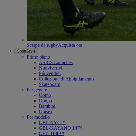
Scarpe da rugby
Acquista ora
SportStyle
Primo piano
ASICS Launches
Nuovi arrivi
Più venduti
Collezione di Abbigliamento
Skateboard
Per genere
Uomo
Donna
Bambini
Unisex
Per modello
GEL-NYC™
GEL-KAYANO 14™
GEL-1130™