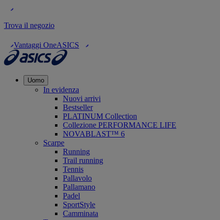
Trova il negozio
Vantaggi OneASICS
Uomo
In evidenza
Nuovi arrivi
Bestseller
PLATINUM Collection
Collezione PERFORMANCE LIFE
NOVABLAST™ 6
Scarpe
Running
Trail running
Tennis
Pallavolo
Pallamano
Padel
SportStyle
Camminata