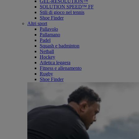
GEL-RESOLUTION™
SOLUTION SPEED™ FF
Stili di gioco nel tennis
Shoe Finder
Altri sport
Pallavolo
Pallamano
Padel
Squash e badminton
Netball
Hockey
Atletica leggera
Fitness e allenamento
Rugby
Shoe Finder