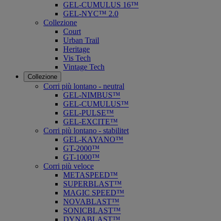
GEL-CUMULUS 16™
GEL-NYC™ 2.0
Collezione
Court
Urban Trail
Heritage
Vis Tech
Vintage Tech
Collezione
Corri più lontano - neutral
GEL-NIMBUS™
GEL-CUMULUS™
GEL-PULSE™
GEL-EXCITE™
Corri più lontano - stabilitet
GEL-KAYANO™
GT-2000™
GT-1000™
Corri più veloce
METASPEED™
SUPERBLAST™
MAGIC SPEED™
NOVABLAST™
SONICBLAST™
DYNABLAST™