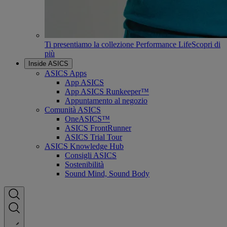
Ti presentiamo la collezione Performance Life
Scopri di
più
Inside ASICS
ASICS Apps
App ASICS
App ASICS Runkeeper™
Appuntamento al negozio
Comunità ASICS
OneASICS™
ASICS FrontRunner
ASICS Trial Tour
ASICS Knowledge Hub
Consigli ASICS
Sostenibilità
Sound Mind, Sound Body