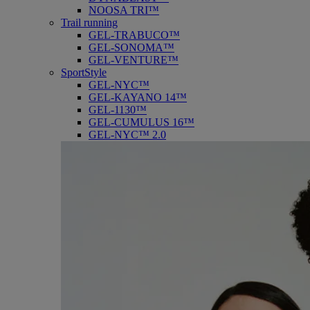
NOOSA TRI™
Trail running
GEL-TRABUCO™
GEL-SONOMA™
GEL-VENTURE™
SportStyle
GEL-NYC™
GEL-KAYANO 14™
GEL-1130™
GEL-CUMULUS 16™
GEL-NYC™ 2.0