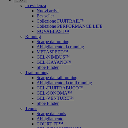
Sport
In evidenza
Nuovi arrivi
Bestseller
Collezione FUJITRAIL™
Collezione PERFORMANCE LIFE
NOVABLAST™
Running
Scarpe da running
Abbigliamento da running
METASPEED™
GEL-NIMBUS™
GEL-KAYANO™
Shoe Finder
Trail running
Scarpe da trail running
Abbigliamento da trail running
GEL-FUJITRABUCO™
GEL-SONOMA™
GEL-VENTURE™
Shoe Finder
Tennis
Scarpe da tennis
Abbigliamento
COURT FF™