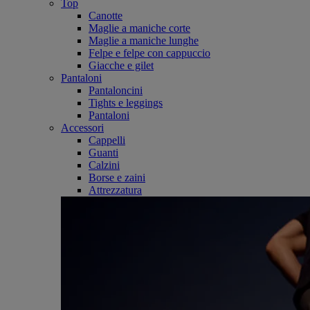
Top
Canotte
Maglie a maniche corte
Maglie a maniche lunghe
Felpe e felpe con cappuccio
Giacche e gilet
Pantaloni
Pantaloncini
Tights e leggings
Pantaloni
Accessori
Cappelli
Guanti
Calzini
Borse e zaini
Attrezzatura