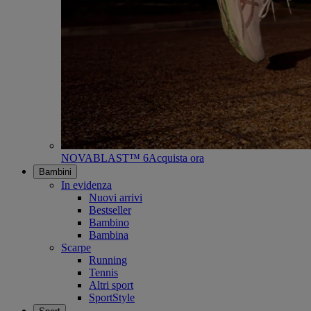
NOVABLAST™ 6
Acquista ora
Bambini
In evidenza
Nuovi arrivi
Bestseller
Bambino
Bambina
Scarpe
Running
Tennis
Altri sport
SportStyle