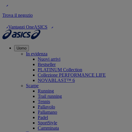
Trova il negozio
Vantaggi OneASICS
Uomo
In evidenza
Nuovi arrivi
Bestseller
PLATINUM Collection
Collezione PERFORMANCE LIFE
NOVABLAST™ 6
Scarpe
Running
Trail running
Tennis
Pallavolo
Pallamano
Padel
SportStyle
Camminata