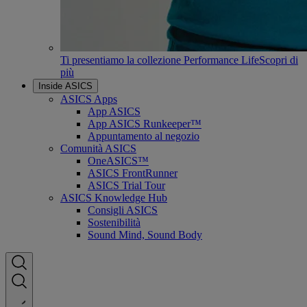
Ti presentiamo la collezione Performance Life
Scopri di
più
Inside ASICS
ASICS Apps
App ASICS
App ASICS Runkeeper™
Appuntamento al negozio
Comunità ASICS
OneASICS™
ASICS FrontRunner
ASICS Trial Tour
ASICS Knowledge Hub
Consigli ASICS
Sostenibilità
Sound Mind, Sound Body