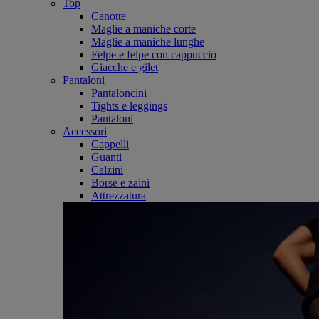
Top
Canotte
Maglie a maniche corte
Maglie a maniche lunghe
Felpe e felpe con cappuccio
Giacche e gilet
Pantaloni
Pantaloncini
Tights e leggings
Pantaloni
Accessori
Cappelli
Guanti
Calzini
Borse e zaini
Attrezzatura