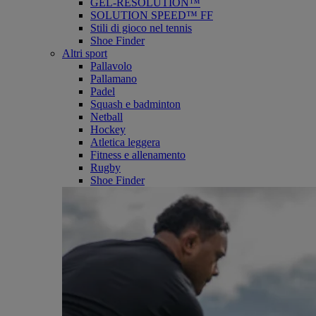
GEL-RESOLUTION™
SOLUTION SPEED™ FF
Stili di gioco nel tennis
Shoe Finder
Altri sport
Pallavolo
Pallamano
Padel
Squash e badminton
Netball
Hockey
Atletica leggera
Fitness e allenamento
Rugby
Shoe Finder