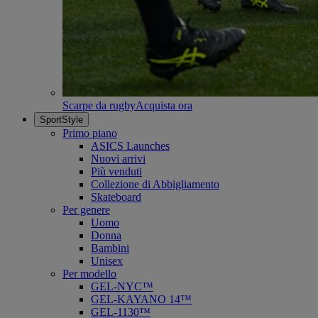
Scarpe da rugby
Acquista ora
SportStyle
Primo piano
ASICS Launches
Nuovi arrivi
Più venduti
Collezione di Abbigliamento
Skateboard
Per genere
Uomo
Donna
Bambini
Unisex
Per modello
GEL-NYC™
GEL-KAYANO 14™
GEL-1130™