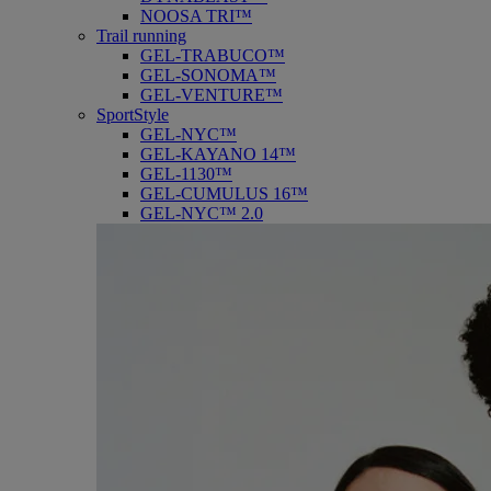
NOOSA TRI™
Trail running
GEL-TRABUCO™
GEL-SONOMA™
GEL-VENTURE™
SportStyle
GEL-NYC™
GEL-KAYANO 14™
GEL-1130™
GEL-CUMULUS 16™
GEL-NYC™ 2.0