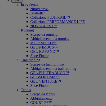
Sport
In evidenza
Nuovi arrivi
Bestseller
Collezione FUJITRAIL™
Collezione PERFORMANCE LIFE
NOVABLAST™
Running
Scarpe da running
Abbigliamento da running
METASPEED™
GEL-NIMBUS™
GEL-KAYANO™
Shoe Finder
Trail running
Scarpe da trail running
Abbigliamento da trail running
GEL-FUJITRABUCO™
GEL-SONOMA™
GEL-VENTURE™
Shoe Finder
Tennis
Scarpe da tennis
Abbigliamento
COURT FF™