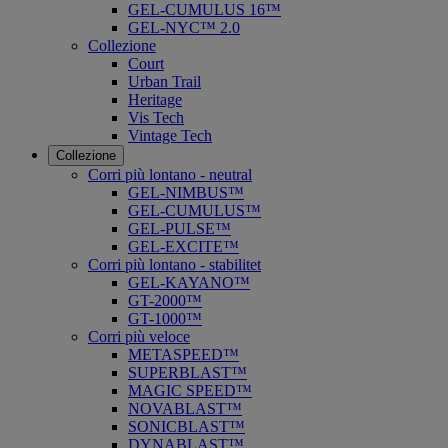
GEL-CUMULUS 16™
GEL-NYC™ 2.0
Collezione
Court
Urban Trail
Heritage
Vis Tech
Vintage Tech
Collezione
Corri più lontano - neutral
GEL-NIMBUS™
GEL-CUMULUS™
GEL-PULSE™
GEL-EXCITE™
Corri più lontano - stabilitet
GEL-KAYANO™
GT-2000™
GT-1000™
Corri più veloce
METASPEED™
SUPERBLAST™
MAGIC SPEED™
NOVABLAST™
SONICBLAST™
DYNABLAST™