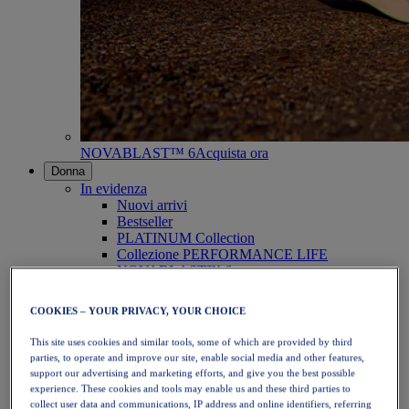
NOVABLAST™ 6
Acquista ora
Donna
In evidenza
Nuovi arrivi
Bestseller
PLATINUM Collection
Collezione PERFORMANCE LIFE
NOVABLAST™ 6
Scarpe
Running
COOKIES – YOUR PRIVACY, YOUR CHOICE
Trail running
Tennis
This site uses cookies and similar tools, some of which are provided by third
Pallavolo
parties, to operate and improve our site, enable social media and other features,
Pallamano
support our advertising and marketing efforts, and give you the best possible
Padel
experience. These cookies and tools may enable us and these third parties to
Netball
collect user data and communications, IP address and online identifiers, referring