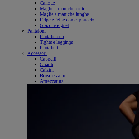
Canotte
Maglie a maniche corte
Maglie a maniche lunghe
Felpe e felpe con cappuccio
Giacche e gilet
Pantaloni
Pantaloncini
Tights e leggings
Pantaloni
Accessori
Cappelli
Guanti
Calzini
Borse e zaini
Attrezzatura