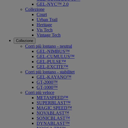
GEL-NYC™ 2.0
Collezione
Court
Urban Trail
Heritage
Vis Tech
Vintage Tech
Collezione
Corri più lontano - neutral
GEL-NIMBUS™
GEL-CUMULUS™
GEL-PULSE™
GEL-EXCITE™
Corri più lontano - stabilitet
GEL-KAYANO™
GT-2000™
GT-1000™
Corri più veloce
METASPEED™
SUPERBLAST™
MAGIC SPEED™
NOVABLAST™
SONICBLAST™
DYNABLAST™