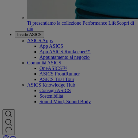
Ti presentiamo la collezione Performance Life
Scopri di
più
Inside ASICS
ASICS Apps
App ASICS
App ASICS Runkeeper™
Appuntamento al negozio
Comunità ASICS
OneASICS™
ASICS FrontRunner
ASICS Trial Tour
ASICS Knowledge Hub
Consigli ASICS
Sostenibilità
Sound Mind, Sound Body