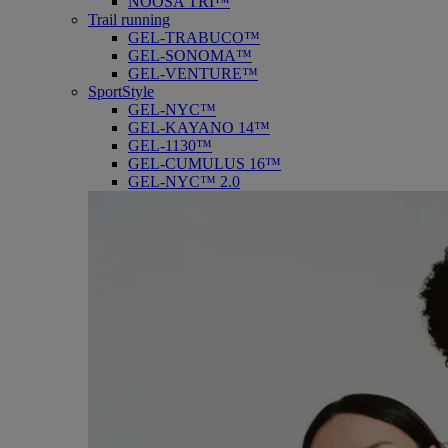
NOOSA TRI™
Trail running
GEL-TRABUCO™
GEL-SONOMA™
GEL-VENTURE™
SportStyle
GEL-NYC™
GEL-KAYANO 14™
GEL-1130™
GEL-CUMULUS 16™
GEL-NYC™ 2.0