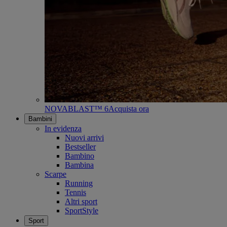
NOVABLAST™ 6
Acquista ora
Bambini
In evidenza
Nuovi arrivi
Bestseller
Bambino
Bambina
Scarpe
Running
Tennis
Altri sport
SportStyle
Sport