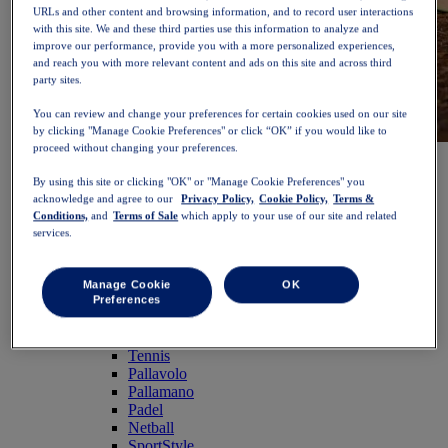
URLs and other content and browsing information, and to record user interactions
with this site. We and these third parties use this information to analyze and
improve our performance, provide you with a more personalized experiences,
and reach you with more relevant content and ads on this site and across third
party sites.
You can review and change your preferences for certain cookies used on our site
by clicking "Manage Cookie Preferences" or click “OK” if you would like to
proceed without changing your preferences.
NOVABLAST™ 6
Acquista ora
Donna
By using this site or clicking "OK" or "Manage Cookie Preferences" you
In evidenza
acknowledge and agree to our
Privacy Policy,
Cookie Policy,
Terms &
Nuovi arrivi
Conditions,
and
Terms of Sale
which apply to your use of our site and related
Bestseller
services.
PLATINUM Collection
Collezione PERFORMANCE LIFE
NOVABLAST™ 6
Manage Cookie
OK
Scarpe
Preferences
Running
Trail running
Tennis
Pallavolo
Pallamano
Padel
Netball
SportStyle