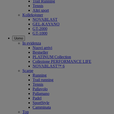
Trail Running
Tennis
Altri sport
Kolleksjoner
NOVABLAST
GEL-KAYANO
GT-2000
GT-1000
Uomo
In evidenza
Nuovi arrivi
Bestseller
PLATINUM Collection
Collezione PERFORMANCE LIFE
NOVABLAST™ 6
Scarpe
Running
Trail running
Tennis
Pallavolo
Pallamano
Padel
SportStyle
Camminata
Top