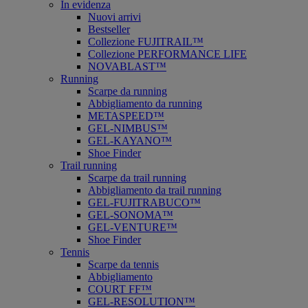
In evidenza
Nuovi arrivi
Bestseller
Collezione FUJITRAIL™
Collezione PERFORMANCE LIFE
NOVABLAST™
Running
Scarpe da running
Abbigliamento da running
METASPEED™
GEL-NIMBUS™
GEL-KAYANO™
Shoe Finder
Trail running
Scarpe da trail running
Abbigliamento da trail running
GEL-FUJITRABUCO™
GEL-SONOMA™
GEL-VENTURE™
Shoe Finder
Tennis
Scarpe da tennis
Abbigliamento
COURT FF™
GEL-RESOLUTION™