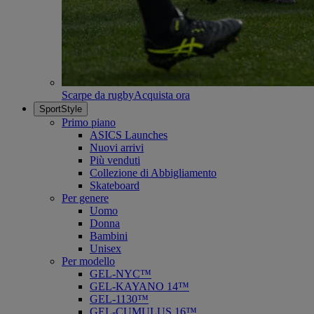
Scarpe da rugby
Acquista ora
SportStyle
Primo piano
ASICS Launches
Nuovi arrivi
Più venduti
Collezione di Abbigliamento
Skateboard
Per genere
Uomo
Donna
Bambini
Unisex
Per modello
GEL-NYC™
GEL-KAYANO 14™
GEL-1130™
GEL-CUMULUS 16™