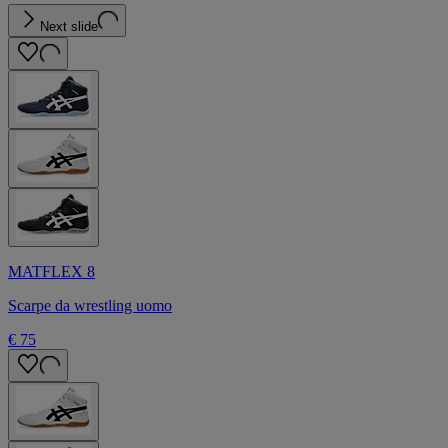
Next slide
MATFLEX 8
Scarpe da wrestling uomo
€ 75